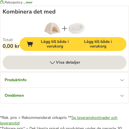
Returpolicy
...mer
Kombinera det med
Totalt
Lägg till båda i
Lägg till båda i
0,00 kr
varukorg
varukorg
Visa detaljer
Produktinfo
Omdömen
*Rek. pris = Rekommenderat cirkapris **
Se leveranskostnader och
leveranstid
"Tidigare pris" = Det lägsta priset på produkten under de senaste 30