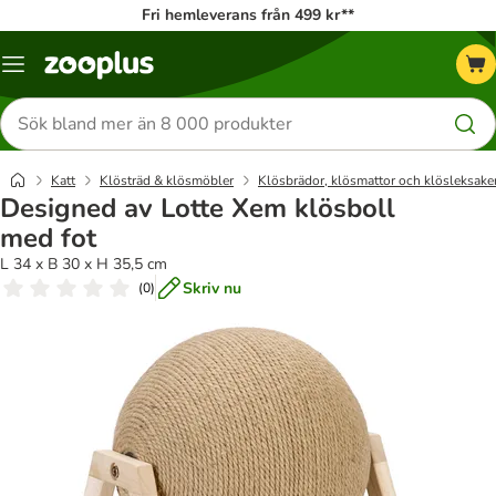
Fri hemleverans från 499 kr**
Katalogmeny
Sök
efter
produkter
Katt
Klösträd & klösmöbler
Klösbrädor, klösmattor och klösleksake
Designed av Lotte Xem klösboll
med fot
L 34 x B 30 x H 35,5 cm
Skriv nu
(
0
)