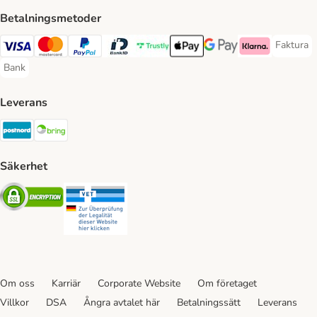
Betalningsmetoder
Faktura
Faktura 
Visa Payment Method
Mastercard Payment Method
PayPal Payment Method
BankID Payment Method
Trustly Payment Method
Apple Pay Payment Method
Googple Pay Payment M
Klarna Payment 
Bank
Bank Payment Method
Leverans
Postnord Shipping Method
Bring Shipping Method
Säkerhet
Security
Security
Om oss
Karriär
Corporate Website
Om företaget
Villkor
DSA
Ångra avtalet här
Betalningssätt
Leverans