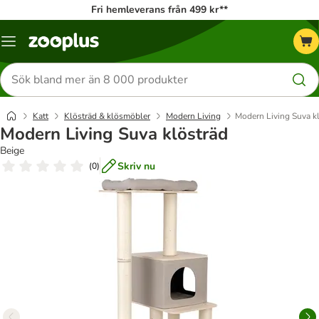
Fri hemleverans från 499 kr**
Katalogmeny
Sök
efter
produkter
Katt
Klösträd & klösmöbler
Modern Living
Modern Living Suva k
Modern Living Suva klösträd
Beige
Skriv nu
(
0
)