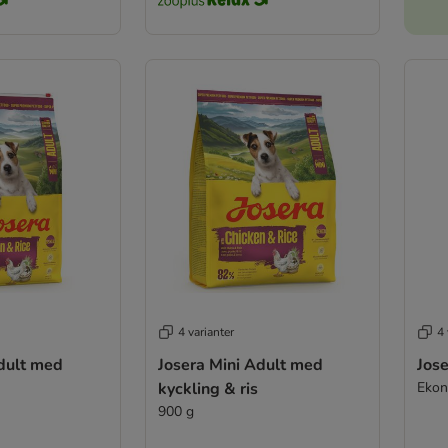
4 varianter
4 
Adult med
Josera Mini Adult med
Jose
kyckling & ris
Ekon
900 g