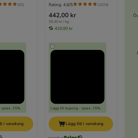
Rating: 4.6/5
(
92
)
(
1024
)
442,00 kr
Öv
35,40 kr / kg
419,90 kr
- spara -15%
Lägg till kupong - spara -15%
ll i varukorg
Lägg till i varukorg