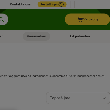
Kontakta oss
Beställ igen
Varukorg
er
Varumärken
Erbjudanden
menu: Häst
Open category menu: Veterinärfoder
Open category menu: Varum
gsbehov. Noggrant utvalda ingredienser, skonsamma tillverkningsprocesser och en
Toppsäljare