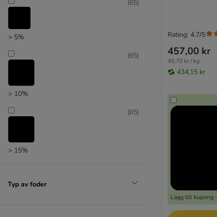
(
65
)
Rating: 4.7/5
> 5%
457,00 kr
(
65
)
45,70 kr / kg
434,15 kr
> 10%
(
65
)
> 15%
Typ av foder
Lägg till kupong 