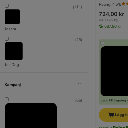
Rating: 4.6/5
(
111
)
724,00 kr
60,30 kr / kg
687,80 kr
Josera
(
28
)
JosiDog
Kampanj
(
66
)
Lägg till kupong 
Lägg ti