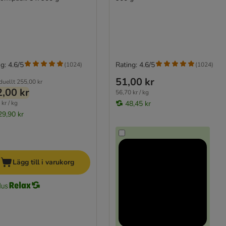
g: 4.6/5
Rating: 4.6/5
(
1024
)
(
1024
)
51,00 kr
duellt
255,00 kr
,00 kr
56,70 kr / kg
kr / kg
48,45 kr
29,90 kr
Lägg till i varukorg