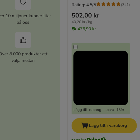
Rating: 4.5/5
(
341
)
502,00 kr
er 10 miljoner kunder litar
på oss
40,20 kr / kg
476,90 kr
Över 8 000 produkter att
välja mellan
Lägg till kupong - spara -15%
Lägg till i varukorg