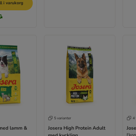
ll i varukorg
5 varianter
4 
 med lamm &
Josera High Protein Adult
Jose
med kyckling
Ekon