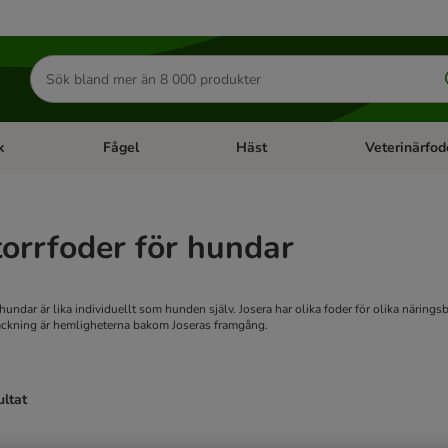
Sök
efter
produkter
k
Fågel
Häst
Veterinärfod
category menu: Smådjur
Open category menu: Fisk
Open category menu: Fågel
Open category 
torrfoder för hundar
undar är lika individuellt som hunden själv. Josera har olika foder för olika närin
ckning är hemligheterna bakom Joseras framgång.
ultat
ve been changed