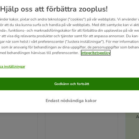
Hjälp oss att förbättra zooplus!
änder kakor, pixlar och andra teknologier ("cookies") på vår webbplats. Vi använder v
för att du ska kunna surfa och handla på vår webbplats. Med ditt samtycke kan vi akt
nda-, funktions- och marknadsföringskakor för att förbättra din upplevelse på vår w
r att visa dig relevanta produkter och tjänster samt för att anpassa annonser. Du kan
gar när som helst i vårt preferenscenter ("Justera inställningar"). För mer informatio
 som är ansvarig för behandlingen av dina uppgifter, de personuppgifter som behan
 med behandlingen hänvisas till preferenscenter.
integritetspolicy
a inställningar
Godkänn och fortsätt
4 varianter
 med lamm &
Josera Adult SensiPlus
Endast nödvändiga kakor
12,5 kg
A