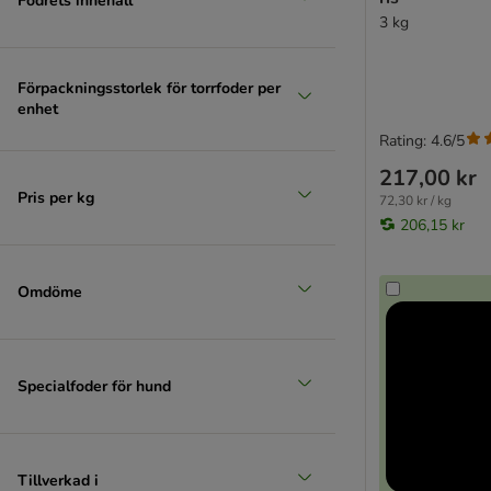
Fodrets innehåll
3 kg
Förpackningsstorlek för torrfoder per
enhet
Rating: 4.6/5
217,00 kr
Pris per kg
72,30 kr / kg
206,15 kr
Omdöme
Specialfoder för hund
Tillverkad i