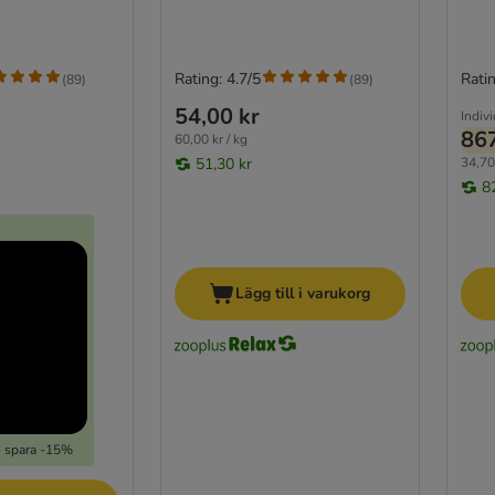
Rating: 4.7/5
Ratin
(
89
)
(
89
)
54,00 kr
Indivi
867
60,00 kr / kg
51,30 kr
34,70 
8
Lägg till i varukorg
- spara -15%