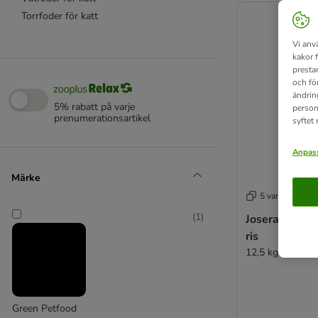
Torrfoder för katt
Vi anv
kakor 
presta
och fö
ändrin
5% rabatt på varje
person
prenumerationsartikel
syftet
Anpass
Märke
5 varianter
(
1
)
Josera Adult
ris
12,5 kg
Green Petfood