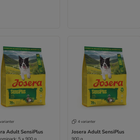
varianter
4 varianter
ra Adult SensiPlus
Josera Adult SensiPlus
omipack: 5 x 900 g
900 g