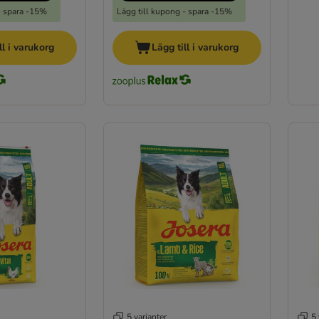
- spara -15%
Lägg till kupong - spara -15%
ll i varukorg
Lägg till i varukorg
5 varianter
5 