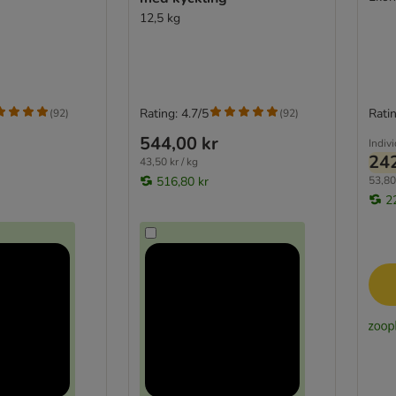
12,5 kg
Rating: 4.7/5
Ratin
(
92
)
(
92
)
544,00 kr
Indivi
242
43,50 kr / kg
516,80 kr
53,80 
2