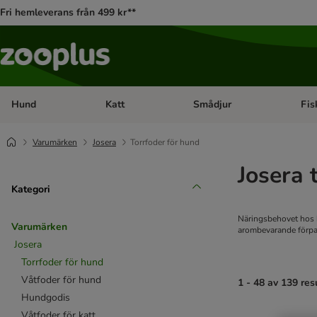
Fri hemleverans från 499 kr**
Hund
Katt
Smådjur
Fis
Open category menu: Hund
Open category menu: Katt
Open 
Varumärken
Josera
Torrfoder för hund
Josera 
Kategori
Näringsbehovet hos h
Varumärken
arombevarande förpa
Josera
Torrfoder för hund
Våtfoder för hund
1 - 48 av 139 res
Hundgodis
Våtfoder för katt
product items ha