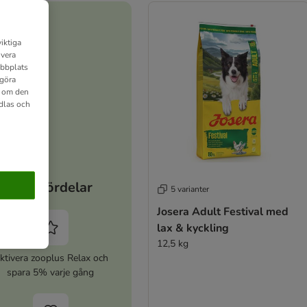
iktiga
ivera
ebbplats
 göra
n om den
dlas och
Dina fördelar
5 varianter
Josera Adult Festival med
lax & kyckling
12,5 kg
ktivera zooplus Relax och
spara 5% varje gång