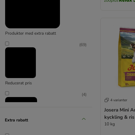
Produkter med extra rabatt
(
69
)
Reducerat pris
(
4
)
4 varianter
Josera Mini 
kyckling & ris
Extra rabatt
10 kg
zooplus favorit