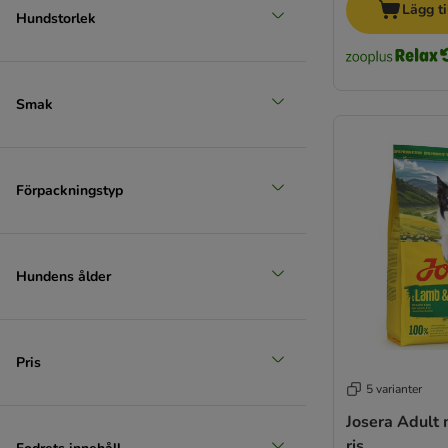
Lägg ti
Hundstorlek
Smak
Förpackningstyp
Hundens ålder
Pris
5 varianter
Josera Adult
ris