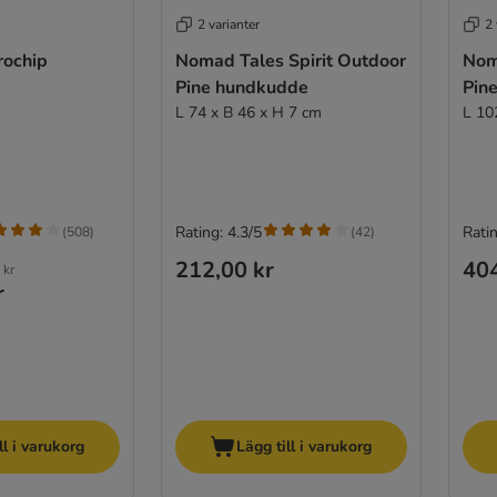
2 varianter
2 
rochip
Nomad Tales Spirit Outdoor
Nom
a
Pine hundkudde
Pin
L 74 x B 46 x H 7 cm
L 10
Rating: 4.3/5
Ratin
(
508
)
(
42
)
212,00 kr
404
 kr
r
ll i varukorg
Lägg till i varukorg