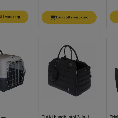
ll i varukorg
Lägg till i varukorg
TIAKI hundbilstol 3-in-1
Trix
liver