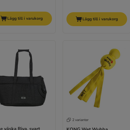
Lägg till i varukorg
Lägg till i varukorg
2 varianter
ie väska Riva, svart
KONG Wet Wubba