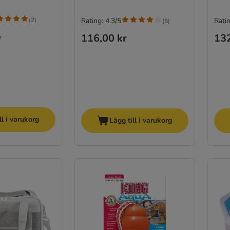
(
2
)
Rating: 4.3/5
Ratin
(
6
)
116,00 kr
132
r
ll i varukorg
Lägg till i varukorg