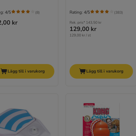
g: 4/5
Rating: 4/5
(
8
)
(
383
)
,00 kr
Rek. pris*
143,50 kr
129,00 kr
129,00 kr / st
Lägg till i varukorg
Lägg till i varukorg