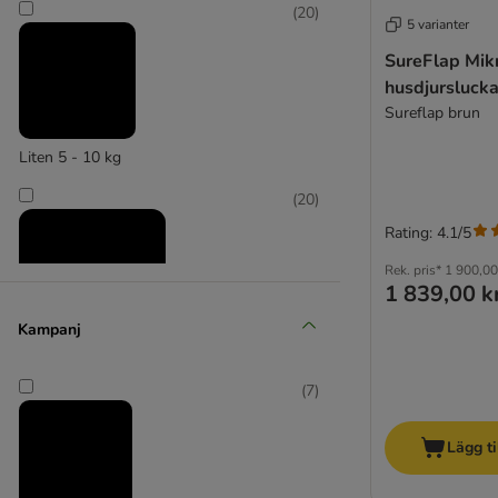
(
20
)
5 varianter
SureFlap Mik
husdjursluck
Sureflap brun
Liten 5 - 10 kg
(
20
)
Rating: 4.1/5
Rek. pris*
1 900,00
1 839,00 k
Kampanj
Medium 11 - 25 kg
(
7
)
(
20
)
Lägg ti