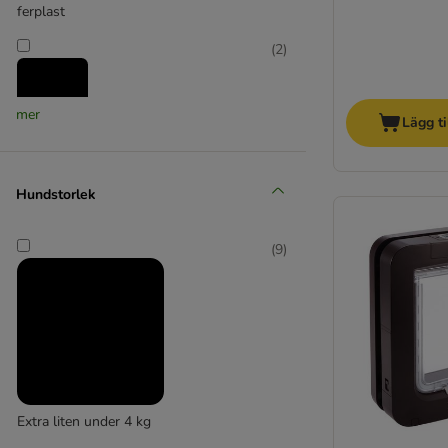
ferplast
(
2
)
mer
Lägg ti
Flamingo
(
4
)
Hundstorlek
(
9
)
Hyper Pet
(
11
)
Extra liten under 4 kg
Icepeak Pet