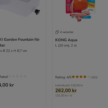
4 varianter
KI Garden Fountain för
KONG Aqua
dar
L (10 cm), 2 st
 x B 22 x H 8,7 cm
Rated
Rating: 4/5
(
383
)
,00 kr
Individuellt
318,00 kr
262,00 kr
131,00 kr / st