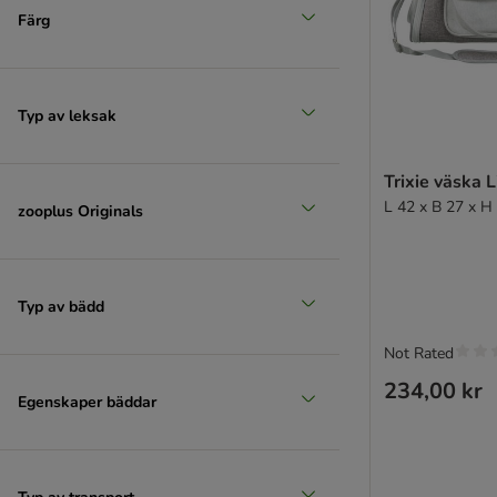
Färg
Typ av leksak
Trixie väska 
L 42 x B 27 x H
zooplus Originals
Typ av bädd
Not Rated
234,00 kr
Egenskaper bäddar