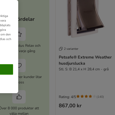
iktiga
Dina fördelar
ivera
ebbplats
 göra
n om den
dlas och
ktivera zooplus Relax och
2 varianter
spara 5% varje gång
Petsafe® Extreme Weather
husdjurslucka
Stl. S: B 21,4 x H 28,4 cm - grå
er 10 miljoner kunder litar
på oss
Rating: 4/5
(
140
)
867,00 kr
Över 8 000 produkter att
välja mellan