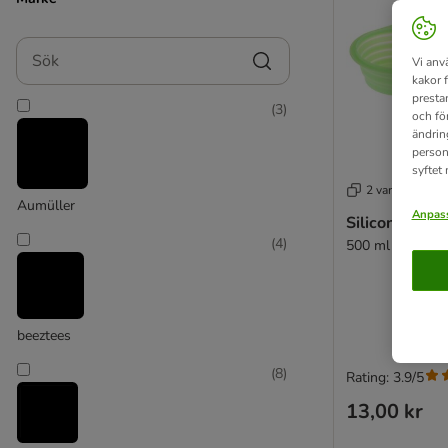
Sök
Vi anv
kakor 
presta
(
3
)
och fö
ändrin
person
syftet
2 varianter
Aumüller
Anpass
Silicon resesk
(
4
)
500 ml
beeztees
(
8
)
Rating: 3.9/5
13,00 kr