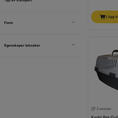
Typ av transport
Lägg ti
Form
Egenskaper leksaker
3 varianter
Kerbl Pet Gul