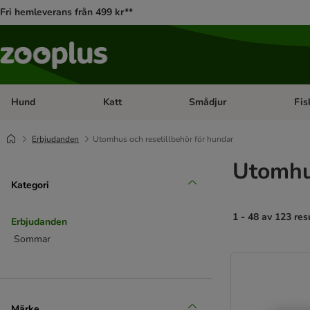
Fri hemleverans från 499 kr**
Hund
Katt
Smådjur
Fis
Open category menu: Hund
Open category menu: Katt
Open 
Erbjudanden
Utomhus och resetillbehör för hundar
Utomhus
Kategori
1 - 48 av 123 res
Erbjudanden
Sommar
product items ha
Märke