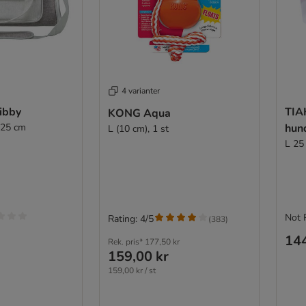
4 varianter
Libby
TIA
KONG Aqua
 25 cm
hun
L (10 cm), 1 st
L 25
Not 
Rating: 4/5
(
383
)
144
Rek. pris*
177,50 kr
159,00 kr
159,00 kr / st