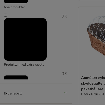
Nya produkter
Stor 26 - 44 kg
(
17
)
(
2
)
Extra stor över 45 kg
Produkter med extra rabatt
(
17
)
Aumüller cyk
skyddsgaller,
pakethållare
Extra rabatt
L 56 x B 36 x H
Reducerat pris