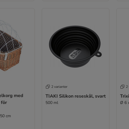
2 varianter
2 
elkorg med
TIAKI Silikon reseskål, svart
Trix
 för
500 ml
Ø 6 
 50 cm