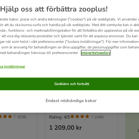
Hjälp oss att förbättra zooplus!
änder kakor, pixlar och andra teknologier ("cookies") på vår webbplats. Vi använder v
för att du ska kunna surfa och handla på vår webbplats. Med ditt samtycke kan vi akt
nda-, funktions- och marknadsföringskakor för att förbättra din upplevelse på vår w
r att visa dig relevanta produkter och tjänster samt för att anpassa annonser. Du kan
gar när som helst i vårt preferenscenter ("Justera inställningar"). För mer informatio
 som är ansvarig för behandlingen av dina uppgifter, de personuppgifter som behan
 med behandlingen hänvisas till preferenscenter.
integritetspolicy
A
2 varianter
a inställningar
ål
Petsafe® Extreme Weather
husdjurslucka
Stl. L: B 34,1 x H 50,8 x T 8,3 cm
Godkänn och fortsätt
- grå
Öv
Endast nödvändiga kakor
Rating: 4/5
(
528
)
(
140
)
1 209,00 kr