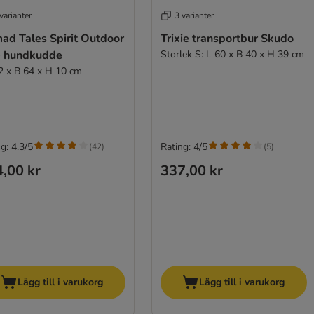
varianter
3 varianter
ad Tales Spirit Outdoor
Trixie transportbur Skudo
e hundkudde
Storlek S: L 60 x B 40 x H 39 cm
2 x B 64 x H 10 cm
g: 4.3/5
Rating: 4/5
(
42
)
(
5
)
,00 kr
337,00 kr
Lägg till i varukorg
Lägg till i varukorg