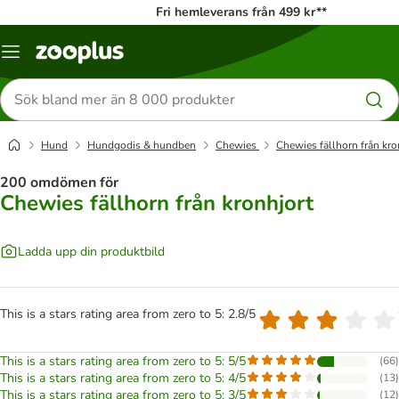
Fri hemleverans från 499 kr**
Katalogmeny
Sök
efter
produkter
Hund
Hundgodis & hundben
Chewies
Chewies fällhorn från kro
200 omdömen för
Chewies fällhorn från kronhjort
Ladda upp din produktbild
This is a stars rating area from zero to 5: 2.8/5
This is a stars rating area from zero to 5: 5/5
(
66
)
This is a stars rating area from zero to 5: 4/5
(
13
)
This is a stars rating area from zero to 5: 3/5
(
12
)