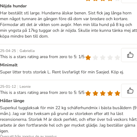
Nöjda hundar
Har beställt stl large. Hundarna älskar benen. Sist fick jag långa horn
men något tunnare än gången före då dom var bredare och kortare.
Förmodar att det är vikten som avgör. Men min lilla hund på 8 kg och
min yngsta på 17kg tuggar och är nöjda. Skulle inte kunna tänka mej att
köpa mindre ben till dom.
|
25-04-25
Gabriella
This is a stars rating area from zero to 5: 1/5
Minimalt
Super litter trots storlek L. Rent livsfarligt för min Saojed. Köp ej.
|
25-01-12
Leonie
This is a stars rating area from zero to 5: 5/5
Håller länge
Superkul tuggleksak för min 22 kg schäferhundmix i bästa busåldern (9
mån.). Jag var lite tveksam på grund av storleken efter att ha läst
recensionerna. Storlek M är dock perfekt, och efter över två veckors hårt
arbete är den fortfarande hel och ger mycket glädje. Jag beställer gärna
igen.
Översatt från zooplus.de av zooplus