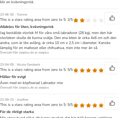
blir en kvävningsrisk.
|
23-06-30
Yvonne
This is a stars rating area from zero to 5: 2/5
Alldeles för liten, kvävningsrisk
Jag beställde storlek M för våra små labradorer (28 kg), men den här
storleken skulle de kunna svälja. Den ena biten är cirka 4x6 cm och den
andra, som är lite avlång, är cirka 10 cm x 2,5 cm i diameter. Kanske
lämplig för en malteser eller chihuahua, men inte mer än så.
Översatt från zooplus.de av zooplus
|
23-04-09
Nicole Gersbeck
This is a stars rating area from zero to 5: 5/5
Håller för evigt
Även med en köpfixerad Labrador-mix
Översatt från zooplus.de av zooplus
|
22-09-23
Josefine
This is a stars rating area from zero to 5: 5/5
För de riktigt starka
Min stora hund gillar att tugga mycket, det här höll honom verkligen