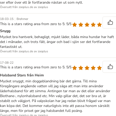
ser efter över ett år fortfarande nästan ut som nytt.
Översatt från zooplus.de av zooplus
|
18-03-15
Brehmer
This is a stars rating area from zero to 5: 5/5
Snygg
Mycket bra hantverk, behagligt, mjukt läder, båda mina hundar har haft
det i månader, och trots fält, ängar och bad i sjön ser det fortfarande
fantastiskt ut.
Översatt från zooplus.de av zooplus
17-08-22
This is a stars rating area from zero to 5: 5/5
Halsband Stars från Heim
Mycket snyggt, min doggeblandning bär det gärna. Till mina
föregångare angående vatten vill jag säga att man inte använder
läderhalsband för att simma. Antingen tar man av det eller använder
Biothane-, nylonhalsband etc. Min valp gillar det, det ser bra ut, är
stabilt och välgjort. På valpskolan har jag redan blivit frågad var man
kan köpa det. Det kommer naturligtvis inte att passa honom särskilt
länge, men för priset ger jag halsbandet full poäng.
Översatt från zooplus.de av zooplus