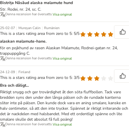
Bistrița Năsăud alaska malamute hund
Str. Rodei, nr. 24, sc. C.
Denna recension har översatts.
Visa original
|
|
25-02-07
Mureșan Calin
Rumänien
This is a stars rating area from zero to 5: 5/5
alaskan malamute-hane.
för en pojkhund av rasen Alaskan Malamute, Rodnei-gatan nr. 24,
trappuppgång C.
Denna recension har översatts.
Visa original
|
24-12-09
Finland
This is a stars rating area from zero to 5: 3/5
Bra och dåligt...
Riktigt snygg och ger trovärdighet åt den söta fluffbollen. Tack vare
bredden syns den under den långa pälsen och de rundade kanterna
sliter inte på pälsen. Den kunde dock vara en aning smalare, kanske en
halv centimeter, så att den inte trycker. Spännet är riktigt irriterande och
det är nackdelen med halsbandet. Med ett ordentligt spänne och lite
smalare skulle det absolut få full poäng!
Denna recension har översatts.
Visa original