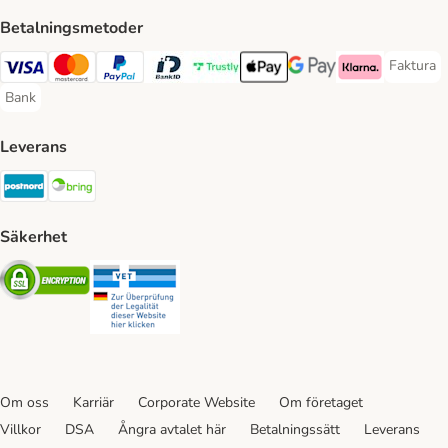
Betalningsmetoder
Faktura
Faktura 
Visa Payment Method
Mastercard Payment Method
PayPal Payment Method
BankID Payment Method
Trustly Payment Method
Apple Pay Payment Method
Googple Pay Payment M
Klarna Payment 
Bank
Bank Payment Method
Leverans
Postnord Shipping Method
Bring Shipping Method
Säkerhet
Security
Security
Om oss
Karriär
Corporate Website
Om företaget
Villkor
DSA
Ångra avtalet här
Betalningssätt
Leverans