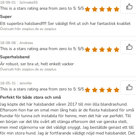
|
18-09-01
Schnebe55
This is a stars rating area from zero to 5: 5/5
Super
Ett superbra halsband!!!!! Ser väldigt fint ut och har fantastisk kvalitet
Översatt från zooplus.de av zooplus
|
18-08-06
Andreas
This is a stars rating area from zero to 5: 5/5
Superhalsband
Är robust, ser bra ut, helt enkelt vacker
Översatt från zooplus.de av zooplus
|
18-05-31
Jennifer
This is a stars rating area from zero to 5: 5/5
Perfekt för både stora och små
Jag köpte det här halsbandet våren 2017 till min lilla blandrashund.
Eftersom hon har en smal men lång hals är de flesta halsband för små
hundar för tunna och instabila för henne, men det här var perfekt. Till
en början var det lite svårt att stänga eftersom det var ganska stelt,
men med stjärnorna var det väldigt snyggt. Jag beställde genast ett till
för min stora hund. Jag är fortfarande väldigt nöjd med halsbandet. Det