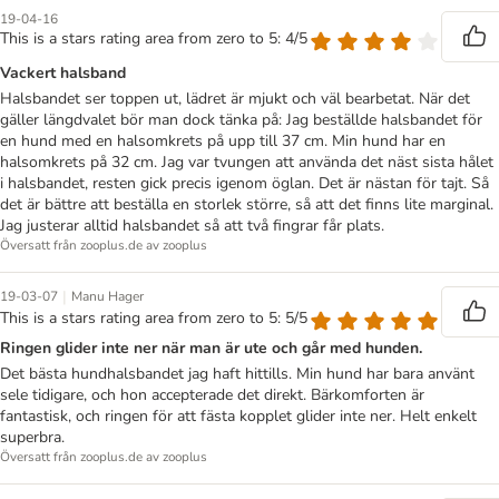
19-04-16
This is a stars rating area from zero to 5: 4/5
Vackert halsband
Halsbandet ser toppen ut, lädret är mjukt och väl bearbetat. När det
gäller längdvalet bör man dock tänka på: Jag beställde halsbandet för
en hund med en halsomkrets på upp till 37 cm. Min hund har en
halsomkrets på 32 cm. Jag var tvungen att använda det näst sista hålet
i halsbandet, resten gick precis igenom öglan. Det är nästan för tajt. Så
det är bättre att beställa en storlek större, så att det finns lite marginal.
Jag justerar alltid halsbandet så att två fingrar får plats.
Översatt från zooplus.de av zooplus
|
19-03-07
Manu Hager
This is a stars rating area from zero to 5: 5/5
Ringen glider inte ner när man är ute och går med hunden.
Det bästa hundhalsbandet jag haft hittills. Min hund har bara använt
sele tidigare, och hon accepterade det direkt. Bärkomforten är
fantastisk, och ringen för att fästa kopplet glider inte ner. Helt enkelt
superbra.
Översatt från zooplus.de av zooplus