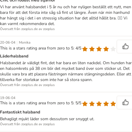
Chic och robust med stjärnor
Vi har använt halsbandet i 5 år nu och har nyligen beställt ett nytt, men
bara för att det första inte såg så fint ut längre. Även när min hanhund
har hängt sig i det i en stressig situation har det alltid hållit bra. 👍🏼 Vi
kan varmt rekommendera det.
Översatt från zooplus.de av zooplus
|
20-06-04
Monika
This is a stars rating area from zero to 5: 4/5
Läderhalsband
Halsbandet är väldigt fint, det har bara en liten nackdel. Om hunden har
en halsomkrets på 38 cm blir det mycket band över som sticker ut. Det
skulle vara bra att placera fästringen närmare stängningsdelen. Eller att
tillverka fler storlekar som inte har så stora spann.
Översatt från zooplus.de av zooplus
19-06-04
This is a stars rating area from zero to 5: 5/5
Fantastiskt halsband
Behagligt mjukt läder som dessutom ser snyggt ut.
Översatt från zooplus.de av zooplus