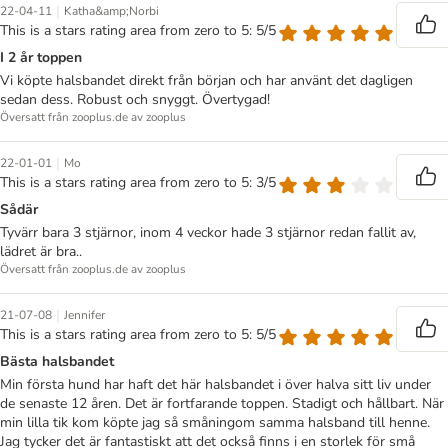
|
22-04-11
Katha&amp;Norbi
This is a stars rating area from zero to 5: 5/5
I 2 år toppen
Vi köpte halsbandet direkt från början och har använt det dagligen
sedan dess. Robust och snyggt. Övertygad!
Översatt från zooplus.de av zooplus
|
22-01-01
Mo
This is a stars rating area from zero to 5: 3/5
Sådär
Tyvärr bara 3 stjärnor, inom 4 veckor hade 3 stjärnor redan fallit av,
lädret är bra..
Översatt från zooplus.de av zooplus
|
21-07-08
Jennifer
This is a stars rating area from zero to 5: 5/5
Bästa halsbandet
Min första hund har haft det här halsbandet i över halva sitt liv under
de senaste 12 åren. Det är fortfarande toppen. Stadigt och hållbart. När
min lilla tik kom köpte jag så småningom samma halsband till henne.
Jag tycker det är fantastiskt att det också finns i en storlek för små