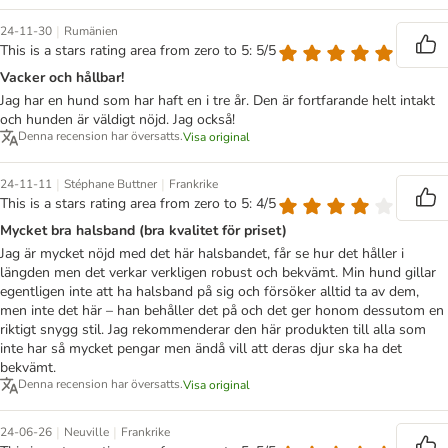
|
24-11-30
Rumänien
This is a stars rating area from zero to 5: 5/5
Vacker och hållbar!
Jag har en hund som har haft en i tre år. Den är fortfarande helt intakt
och hunden är väldigt nöjd. Jag också!
Denna recension har översatts.
Visa original
|
|
24-11-11
Stéphane Buttner
Frankrike
This is a stars rating area from zero to 5: 4/5
Mycket bra halsband (bra kvalitet för priset)
Jag är mycket nöjd med det här halsbandet, får se hur det håller i
längden men det verkar verkligen robust och bekvämt. Min hund gillar
egentligen inte att ha halsband på sig och försöker alltid ta av dem,
men inte det här – han behåller det på och det ger honom dessutom en
riktigt snygg stil. Jag rekommenderar den här produkten till alla som
inte har så mycket pengar men ändå vill att deras djur ska ha det
bekvämt.
Denna recension har översatts.
Visa original
|
|
24-06-26
Neuville
Frankrike