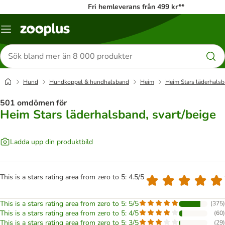
Fri hemleverans från 499 kr**
Katalogmeny
Sök
efter
produkter
Hund
Hundkoppel & hundhalsband
Heim
Heim Stars läderhalsb
501 omdömen för
Heim Stars läderhalsband, svart/beige
Ladda upp din produktbild
This is a stars rating area from zero to 5: 4.5/5
This is a stars rating area from zero to 5: 5/5
(
375
)
This is a stars rating area from zero to 5: 4/5
(
60
)
This is a stars rating area from zero to 5: 3/5
(
29
)