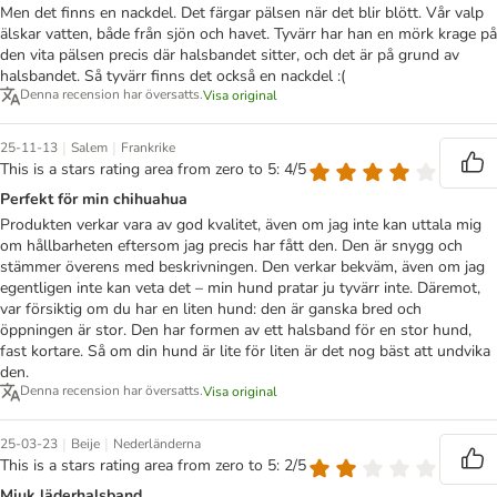
Men det finns en nackdel. Det färgar pälsen när det blir blött. Vår valp
älskar vatten, både från sjön och havet. Tyvärr har han en mörk krage på
den vita pälsen precis där halsbandet sitter, och det är på grund av
halsbandet. Så tyvärr finns det också en nackdel :(
Denna recension har översatts.
Visa original
|
|
25-11-13
Salem
Frankrike
This is a stars rating area from zero to 5: 4/5
Perfekt för min chihuahua
Produkten verkar vara av god kvalitet, även om jag inte kan uttala mig
om hållbarheten eftersom jag precis har fått den. Den är snygg och
stämmer överens med beskrivningen. Den verkar bekväm, även om jag
egentligen inte kan veta det – min hund pratar ju tyvärr inte. Däremot,
var försiktig om du har en liten hund: den är ganska bred och
öppningen är stor. Den har formen av ett halsband för en stor hund,
fast kortare. Så om din hund är lite för liten är det nog bäst att undvika
den.
Denna recension har översatts.
Visa original
|
|
25-03-23
Beije
Nederländerna
This is a stars rating area from zero to 5: 2/5
Mjuk läderhalsband