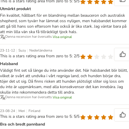
This is a stars rating area from zero to 5: 5/5
Utmärkt produkt
Fin kvalitet, hållbart för en blandning mellan beauceron och australisk
shepherd, som tyvärr har lämnat oss nyligen, men halsbandet kommer
att gå till hans son eftersom han också är lika stark. Jag väntar bara på
att min lilla vän ska få tillräckligt tjock hals.
Denna recension har översatts.
Visa original
|
|
23-11-12
Suzy
Nederländerna
This is a stars rating area from zero to 5: 2/5
Halsband
Väldigt fint set så länge du inte använder det. När halsbandet blir blött,
vilket är svårt att undvika i vårt regniga land, och hunden börjar dra,
töjer det ut sig. Då finns risken att hunden plötsligt sliter sig loss om
du inte är uppmärksam, med alla konsekvenser det kan innebära. Jag
skulle inte rekommendera detta till andra.
Denna recension har översatts.
Visa original
|
|
23-08-24
Meri
Finland
This is a stars rating area from zero to 5: 5/5
Bra och bredt pannband