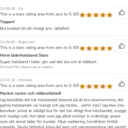
|
23-05-28
Fia
This is a stars rating area from zero to 5: 5/5
Toppen!
Bra kvalitet till ett rimligt pris. Jättefint!
|
23-04-05
Birgit Lenz
This is a stars rating area from zero to 5: 5/5
Heim läderhalsband Stars
Super halsband i läder, gör vad det ska och är hållbart.
Översatt från zooplus.de av zooplus
|
23-01-10
Christine
This is a stars rating area from zero to 5: 5/5
Mycket vacker och välbearbetad!
Jag beställde det här halsbandet baserat på de bra recensionerna, det
gamla halsbandet var trasigt och jag tänkte… varför inte? Jag blev inte
besviken, priset är väldigt bra för det här riktigt fina halsbandet, snyggt
och stadigt sytt, fint läder som jag alltid smörjer in ordentligt, precis
som allt annat läder för hundar. Mjuk vaddering, hundhåren förblir
oskadda. Skulle definitivt köpa det igen och rekommenderar det varmt!!