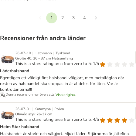
1
2
3
4
Föregående
Nästa
Recensioner från andra länder
|
|
26-07-10
Liethmann
Tyskland
Größe 40: 26 - 37 cm Halsumfang
This is a stars rating area from zero to 5: 1/5
Läderhalsband
Egentligen ett väldigt fint halsband, välgjort, men metallöglan där
resten av halsbandet ska stoppas in är alldeles för liten. Var är
kontrollanterna!!!
Denna recension har översatts.
Visa original
|
|
26-07-01
Katarzyna
Polen
Obwód szyi: 26-37 cm
This is a stars rating area from zero to 5: 4/5
Heim Star halsband
Halsbandet är starkt och välgjort. Mjukt läder. Stjärnorna är jättefina.