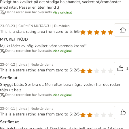
Riktigt bra kvalitet på det stadiga halsbandet, vackert stjärnmönster
med nitar. Passar en liten hund :)
Denna recension har översatts.
Visa original
|
|
23-08-23
CARMEN MUTASCU
Rumänien
This is a stars rating area from zero to 5: 5/5
MYCKET NÖJD
Mjukt läder av hög kvalitet, värd varenda krona!!!!
Denna recension har översatts.
Visa original
|
|
23-04-12
Linda
Nederländerna
1
This is a stars rating area from zero to 5: 2/5
Ser fin ut
Snyggt bälte. Ser bra ut. Men efter bara några veckor har det redan
töjts ut helt.
Denna recension har översatts.
Visa original
|
|
23-04-11
Linda
Nederländerna
This is a stars rating area from zero to 5: 2/5
Ser fint ut.
Fin halsband som prydnad. Den töjer ut sig helt redan efter 14 dagar.