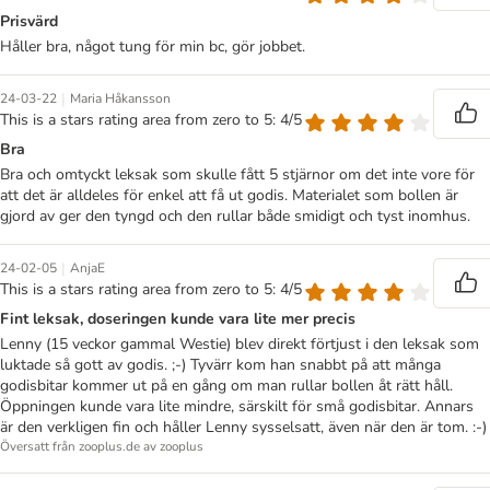
Prisvärd
Håller bra, något tung för min bc, gör jobbet.
|
24-03-22
Maria Håkansson
This is a stars rating area from zero to 5: 4/5
Bra
Bra och omtyckt leksak som skulle fått 5 stjärnor om det inte vore för
att det är alldeles för enkel att få ut godis. Materialet som bollen är
gjord av ger den tyngd och den rullar både smidigt och tyst inomhus.
|
24-02-05
AnjaE
This is a stars rating area from zero to 5: 4/5
Fint leksak, doseringen kunde vara lite mer precis
Lenny (15 veckor gammal Westie) blev direkt förtjust i den leksak som
luktade så gott av godis. ;-) Tyvärr kom han snabbt på att många
godisbitar kommer ut på en gång om man rullar bollen åt rätt håll.
Öppningen kunde vara lite mindre, särskilt för små godisbitar. Annars
är den verkligen fin och håller Lenny sysselsatt, även när den är tom. :-)
Översatt från zooplus.de av zooplus