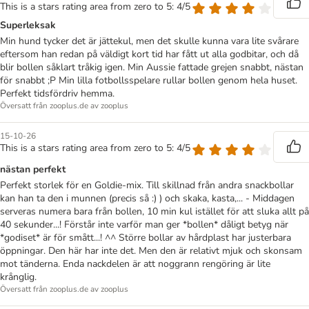
This is a stars rating area from zero to 5: 4/5
Superleksak
Min hund tycker det är jättekul, men det skulle kunna vara lite svårare
eftersom han redan på väldigt kort tid har fått ut alla godbitar, och då
blir bollen såklart tråkig igen. Min Aussie fattade grejen snabbt, nästan
för snabbt ;P Min lilla fotbollsspelare rullar bollen genom hela huset.
Perfekt tidsfördriv hemma.
Översatt från zooplus.de av zooplus
15-10-26
This is a stars rating area from zero to 5: 4/5
nästan perfekt
Perfekt storlek för en Goldie-mix. Till skillnad från andra snackbollar
kan han ta den i munnen (precis så :) ) och skaka, kasta,... - Middagen
serveras numera bara från bollen, 10 min kul istället för att sluka allt på
40 sekunder...! Förstår inte varför man ger *bollen* dåligt betyg när
*godiset* är för smått...! ^^ Större bollar av hårdplast har justerbara
öppningar. Den här har inte det. Men den är relativt mjuk och skonsam
mot tänderna. Enda nackdelen är att noggrann rengöring är lite
krånglig.
Översatt från zooplus.de av zooplus