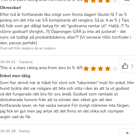
Okrossbar!
Efter två år fortfarande lika roligt som första dagen! Skulle få 7 av 5
poäng om det inte var SÅ komplicerat att rengöra. Så ja: 4 av 5 :) Tips
till folk som ger dåligt betyg för att "godisarna ramlar ut": Hallå...?! Ta
större godisar!! (Arrghh...?!) Öppningen GÅR ju inte att justera!! - det
syns väl tydligt på produktbilderna, eller?? (Vi serverar Hills torrfoder i
den, passar perfekt)
Översatt från zooplus.de av zooplus
|
16-04-01
Caroline
1
This is a stars rating area from zero to 5: 4/5
Enkel men tålig
Som fler skrivit här är hålet för stort och "labyrinten" inuti för enkel. Min
hund tyckte det var roligare att bita och slita i den än att ta ut godiset
så det fungerade rätt bra för oss ändå. Godiset som ramlade ut
distraherade honom från att ta sönder den vilket gör att den
fortfarande lever, en hel vecka senare! För övrigt stämmer inte färgen,
jag fick en gul men jag antar att det finns en del olika och slumpen
avgör vad du får.
|
16-03-28
Svenja