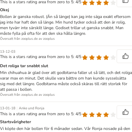
This is a stars rating area from zero to 5: 4/5
Okej
Bollen är ganska robust. (Än så länge) kan jag inte säga exakt eftersom
jag inte har haft den så länge. Min hund tycker också att den är rolig,
men tyvärr inte särskilt länge. Godiset trillar ut ganska snabbt. Man
måste fylla på ofta för att den ska hålla längre.
Översatt från zooplus.de av zooplus
13-12-03
This is a stars rating area from zero to 5: 4/5
Det roliga tar snabbt slut
Min chihuahua är glad över att godbitarna faller ut så lätt, och det roliga
varar max en minut. Det skulle vara bättre om han kunde sysselsätta
sig med det längre. Godbitarna måste också skäras till rätt storlek för
att passa i bollen.
Översatt från zooplus.de av zooplus
|
13-01-18
Anke und Ronja
This is a stars rating area from zero to 5: 4/5
Startsvårigheter
Vi köpte den här bollen för 6 månader sedan. Vår Ronja nosade på den