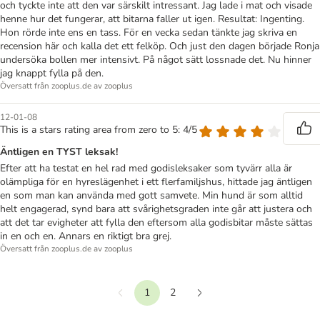
och tyckte inte att den var särskilt intressant. Jag lade i mat och visade
henne hur det fungerar, att bitarna faller ut igen. Resultat: Ingenting.
Hon rörde inte ens en tass. För en vecka sedan tänkte jag skriva en
recension här och kalla det ett felköp. Och just den dagen började Ronja
undersöka bollen mer intensivt. På något sätt lossnade det. Nu hinner
jag knappt fylla på den.
Översatt från zooplus.de av zooplus
12-01-08
This is a stars rating area from zero to 5: 4/5
Äntligen en TYST leksak!
Efter att ha testat en hel rad med godisleksaker som tyvärr alla är
olämpliga för en hyreslägenhet i ett flerfamiljshus, hittade jag äntligen
en som man kan använda med gott samvete. Min hund är som alltid
helt engagerad, synd bara att svårighetsgraden inte går att justera och
att det tar evigheter att fylla den eftersom alla godisbitar måste sättas
in en och en. Annars en riktigt bra grej.
Översatt från zooplus.de av zooplus
1
2
Föregående
Nästa