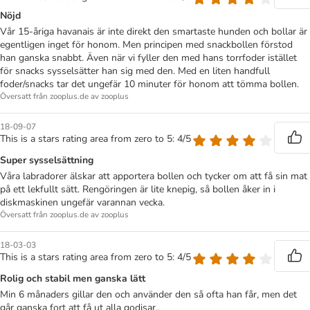
Nöjd
Vår 15-åriga havanais är inte direkt den smartaste hunden och bollar är
egentligen inget för honom. Men principen med snackbollen förstod
han ganska snabbt. Även när vi fyller den med hans torrfoder istället
för snacks sysselsätter han sig med den. Med en liten handfull
foder/snacks tar det ungefär 10 minuter för honom att tömma bollen.
Översatt från zooplus.de av zooplus
18-09-07
This is a stars rating area from zero to 5: 4/5
Super sysselsättning
Våra labradorer älskar att apportera bollen och tycker om att få sin mat
på ett lekfullt sätt. Rengöringen är lite knepig, så bollen åker in i
diskmaskinen ungefär varannan vecka.
Översatt från zooplus.de av zooplus
18-03-03
This is a stars rating area from zero to 5: 4/5
Rolig och stabil men ganska lätt
Min 6 månaders gillar den och använder den så ofta han får, men det
går ganska fort att få ut alla godisar..