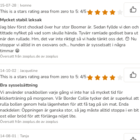
|
15-07-28
Ivonne
This is a stars rating area from zero to 5: 4/5
Mycket stabil leksak
Jag blev först chockad över hur stor Boomer är. Sedan fyllde vi den och
tittade nyfiket på vad som skulle hända. Tyvärr ramlade godiset bara ut
när den rullade. Hm, det var inte riktigt så vi hade tänkt oss det. 😯 Nu
stoppar vi alltid in en oxsvans och... hunden är sysselsatt i några
timmar 😁
Översatt från zooplus.de av zooplus
|
14-10-02
Jacqueline
This is a stars rating area from zero to 5: 4/5
Bra sysselsättning
Vi använder snackbollen varje gång vi inte har så mycket tid för
klickerträning på morgonen. Vår Border Collie tycker det är superkul att
rulla bollen genom hela lägenheten för att få tag på sin mat. Enda
nackdelen: Öppningen är ganska stor, så jag måste alltid stoppa i en bit
ost eller bröd för att förlänga nöjet lite.
Översatt från zooplus.de av zooplus
|
14-08-01
Tanja