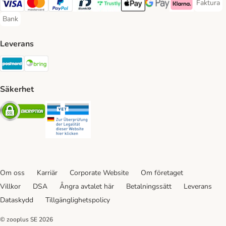
Faktura
Faktura 
Visa Payment Method
Mastercard Payment Method
PayPal Payment Method
BankID Payment Method
Trustly Payment Method
Apple Pay Payment Method
Googple Pay Payment M
Klarna Payment 
Bank
Bank Payment Method
Leverans
Postnord Shipping Method
Bring Shipping Method
Säkerhet
Security
Security
Om oss
Karriär
Corporate Website
Om företaget
Villkor
DSA
Ångra avtalet här
Betalningssätt
Leverans
Dataskydd
Tillgänglighetspolicy
© zooplus SE
2026