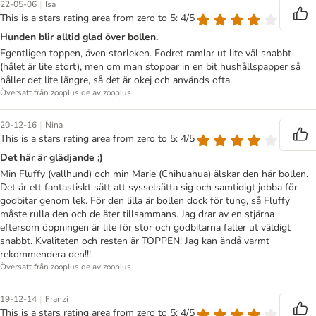
|
22-05-06
Isa
This is a stars rating area from zero to 5: 4/5
Hunden blir alltid glad över bollen.
Egentligen toppen, även storleken. Fodret ramlar ut lite väl snabbt
(hålet är lite stort), men om man stoppar in en bit hushållspapper så
håller det lite längre, så det är okej och används ofta.
Översatt från zooplus.de av zooplus
|
20-12-16
Nina
This is a stars rating area from zero to 5: 4/5
Det här är glädjande ;)
Min Fluffy (vallhund) och min Marie (Chihuahua) älskar den här bollen.
Det är ett fantastiskt sätt att sysselsätta sig och samtidigt jobba för
godbitar genom lek. För den lilla är bollen dock för tung, så Fluffy
måste rulla den och de äter tillsammans. Jag drar av en stjärna
eftersom öppningen är lite för stor och godbitarna faller ut väldigt
snabbt. Kvaliteten och resten är TOPPEN! Jag kan ändå varmt
rekommendera den!!!
Översatt från zooplus.de av zooplus
|
19-12-14
Franzi
This is a stars rating area from zero to 5: 4/5