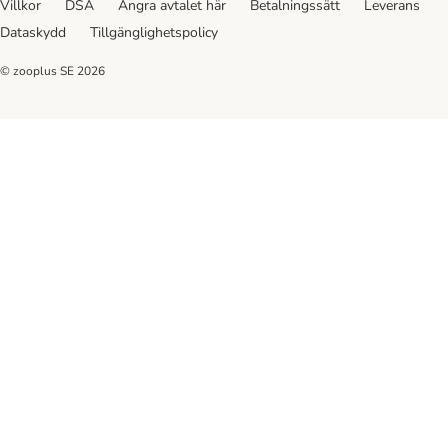
Villkor
DSA
Ångra avtalet här
Betalningssätt
Leverans
Dataskydd
Tillgänglighetspolicy
© zooplus SE
2026