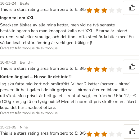
|
16-11-24
Beate
This is a stars rating area from zero to 5: 3/5
Ingen tal om XXL...
Snacksen älskas av alla mina katter, men vid de två senaste
beställningarna kan man knappast kalla det XXL. Bitarna är ibland
extremt små eller smuliga, och det finns ofta stenhårda bitar med! En
sådan kvalitetsförsämring är verkligen tråkig :-(!
Översatt från zooplus.de av zooplus
|
16-07-19
Bernd H.
This is a stars rating area from zero to 5: 3/5
Katten är glad ... Husse är det inte!!!
Jag ska fatta mig kort och smärtfritt. Vi har 2 katter (perser + birma) ...
persern är helt galen i de här grejerna ... birman äter en ibland, lite
uttråkat. Men priset är helt galet ... rent ut sagt, en fräckhet! För 12,--€
/100g kan jag få en lyxig oxfilé! Med ett normalt pris skulle man säkert
köpa det här snackset oftare.
Översatt från zooplus.de av zooplus
|
15-11-05
Nina
This is a stars rating area from zero to 5: 3/5