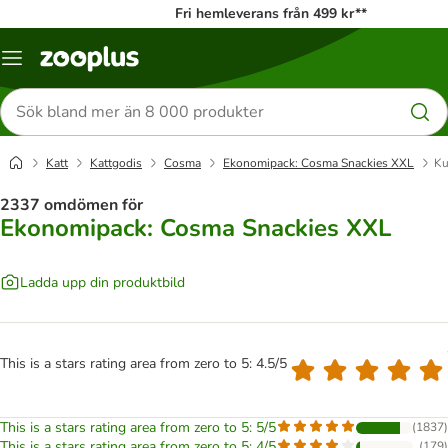
Fri hemleverans från 499 kr**
Katalogmeny
Sök
efter
produkter
Katt
Kattgodis
Cosma
Ekonomipack: Cosma Snackies XXL
Ku
2337 omdömen för
Ekonomipack: Cosma Snackies XXL
Ladda upp din produktbild
This is a stars rating area from zero to 5: 4.5/5
This is a stars rating area from zero to 5: 5/5
(
1837
)
This is a stars rating area from zero to 5: 4/5
(
179
)