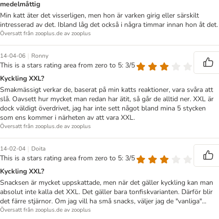
medelmåttig
Min katt äter det visserligen, men hon är varken girig eller särskilt
intresserad av det. Ibland låg det också i några timmar innan hon åt det.
Översatt från zooplus.de av zooplus
|
14-04-06
Ronny
This is a stars rating area from zero to 5: 3/5
Kyckling XXL?
Smakmässigt verkar de, baserat på min katts reaktioner, vara svåra att
slå. Oavsett hur mycket man redan har ätit, så går de alltid ner. XXL är
dock väldigt överdrivet, jag har inte sett något bland mina 5 stycken
som ens kommer i närheten av att vara XXL.
Översatt från zooplus.de av zooplus
|
14-02-04
Doita
This is a stars rating area from zero to 5: 3/5
Kyckling XXL?
Snacksen är mycket uppskattade, men när det gäller kyckling kan man
absolut inte kalla det XXL. Det gäller bara tonfiskvarianten. Därför blir
det färre stjärnor. Om jag vill ha små snacks, väljer jag de "vanliga"...
Översatt från zooplus.de av zooplus