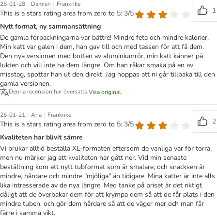
|
|
26-01-28
Damien
Frankrike
1
This is a stars rating area from zero to 5: 3/5
Nytt format, ny sammansättning
De gamla förpackningarna var bättre! Mindre feta och mindre kalorier.
Min katt var galen i dem, han gav till och med tassen för att få dem.
Den nya versionen med botten av aluminiumrör, min katt känner på
lukten och vill inte ha dem längre. Om han råkar smaka på en av
misstag, spottar han ut den direkt. Jag hoppas att ni går tillbaka till den
gamla versionen.
Denna recension har översatts.
Visa original
|
|
26-01-21
Ana
Frankrike
2
This is a stars rating area from zero to 5: 3/5
Kvaliteten har blivit sämre
Vi brukar alltid beställa XL-formaten eftersom de vanliga var för torra,
men nu märker jag att kvaliteten har gått ner. Vid min senaste
beställning kom ett nytt tubformat som är smalare, och snacksen är
mindre, hårdare och mindre "mjöliga" än tidigare. Mina katter är inte alls
lika intresserade av de nya längre. Med tanke på priset är det riktigt
dåligt att de överbakar dem för att krympa dem så att de får plats i den
mindre tuben, och gör dem hårdare så att de väger mer och man får
färre i samma vikt.