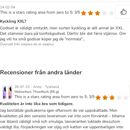
14-02-04
This is a stars rating area from zero to 5: 3/5
Kyckling XXL?
Godiset är väldigt omtyckt, men sorten kyckling är allt annat än XXL.
Det stämmer bara på tonfiskgodiset. Därför blir det färre stjärnor. Om
jag vill ha små godisar köper jag de "normala"...
Översatt från zooplus.de av zooplus
Recensioner från andra länder
|
|
26-07-23
Anne
Tyskland
Hühnchen, Thunfisch (55 g)
This is a stars rating area from zero to 5: 3/5
Kvaliteten är inte lika bra som tidigare.
Jag beställde godsakerna igen eftersom de var uppskattade. Men
kvaliteten på den senaste leveransen var inte som förväntat – bitarna
var ibland väldigt små och smuliga, laxvarianten luktade dessutom
väldigt illa, förpackningen var oljig och katten var uppenbarligen inte