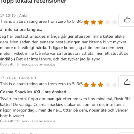
Topp lokala recensioner
|
17-10-10
Anja
This is a stars rating area from zero to 5: 3/5
är inte så bra längre...
Jag har beställt Snackies många gånger eftersom mina katter älskar
dem. Men sedan den senaste beställningen har bitarna blivit mycket
mindre och väldigt hårda. Tidigare kunde jag alltid smula dem över
maten, vilket mina två inte var så förtjusta i att äta, men till slut åt de
ändå! ;-) Det går inte längre, och det tycker jag är synd...
Översatt från zooplus.de av zooplus
|
17-03-24
Gabriela B.
This is a stars rating area from zero to 5: 3/5
Cosma Snackies XXL, inte önskad...
Tyvärr en total flopp om man går efter smaken hos mina två, Rysk Blå,
katter! De vanliga Cosma snackies slukar de som om det inte fanns
någon morgondag... men de här... tittar på dem, nosar lite och vänder
bort huvudet...
Översatt från zooplus.de av zooplus