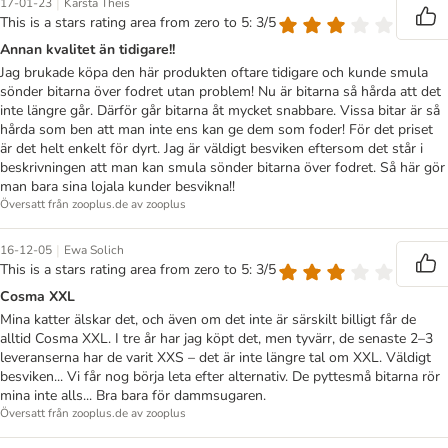
|
17-01-23
Karsta Theis
This is a stars rating area from zero to 5: 3/5
Annan kvalitet än tidigare!!
Jag brukade köpa den här produkten oftare tidigare och kunde smula
sönder bitarna över fodret utan problem! Nu är bitarna så hårda att det
inte längre går. Därför går bitarna åt mycket snabbare. Vissa bitar är så
hårda som ben att man inte ens kan ge dem som foder! För det priset
är det helt enkelt för dyrt. Jag är väldigt besviken eftersom det står i
beskrivningen att man kan smula sönder bitarna över fodret. Så här gör
man bara sina lojala kunder besvikna!!
Översatt från zooplus.de av zooplus
|
16-12-05
Ewa Solich
This is a stars rating area from zero to 5: 3/5
Cosma XXL
Mina katter älskar det, och även om det inte är särskilt billigt får de
alltid Cosma XXL. I tre år har jag köpt det, men tyvärr, de senaste 2–3
leveranserna har de varit XXS – det är inte längre tal om XXL. Väldigt
besviken... Vi får nog börja leta efter alternativ. De pyttesmå bitarna rör
mina inte alls... Bra bara för dammsugaren.
Översatt från zooplus.de av zooplus