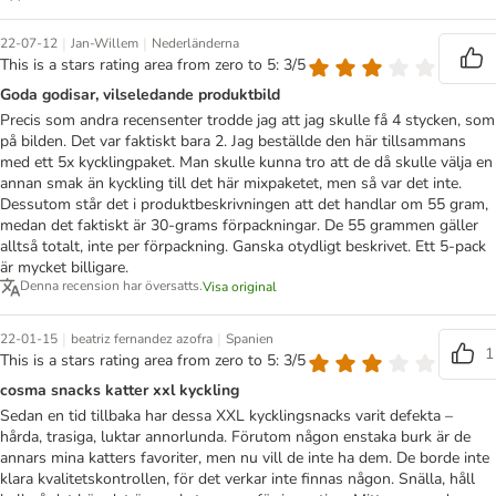
|
|
22-07-12
Jan-Willem
Nederländerna
This is a stars rating area from zero to 5: 3/5
Goda godisar, vilseledande produktbild
Precis som andra recensenter trodde jag att jag skulle få 4 stycken, som
på bilden. Det var faktiskt bara 2. Jag beställde den här tillsammans
med ett 5x kycklingpaket. Man skulle kunna tro att de då skulle välja en
annan smak än kyckling till det här mixpaketet, men så var det inte.
Dessutom står det i produktbeskrivningen att det handlar om 55 gram,
medan det faktiskt är 30-grams förpackningar. De 55 grammen gäller
alltså totalt, inte per förpackning. Ganska otydligt beskrivet. Ett 5-pack
är mycket billigare.
Denna recension har översatts.
Visa original
|
|
22-01-15
beatriz fernandez azofra
Spanien
1
This is a stars rating area from zero to 5: 3/5
cosma snacks katter xxl kyckling
Sedan en tid tillbaka har dessa XXL kycklingsnacks varit defekta –
hårda, trasiga, luktar annorlunda. Förutom någon enstaka burk är de
annars mina katters favoriter, men nu vill de inte ha dem. De borde inte
klara kvalitetskontrollen, för det verkar inte finnas någon. Snälla, håll