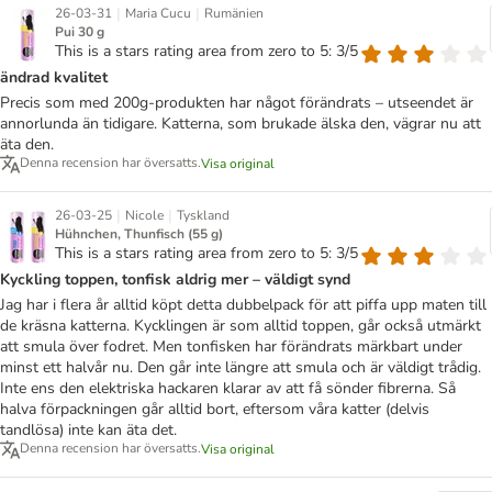
|
|
26-03-31
Maria Cucu
Rumänien
Pui 30 g
This is a stars rating area from zero to 5: 3/5
ändrad kvalitet
Precis som med 200g-produkten har något förändrats – utseendet är
annorlunda än tidigare. Katterna, som brukade älska den, vägrar nu att
äta den.
Denna recension har översatts.
Visa original
|
|
26-03-25
Nicole
Tyskland
Hühnchen, Thunfisch (55 g)
This is a stars rating area from zero to 5: 3/5
Kyckling toppen, tonfisk aldrig mer – väldigt synd
Jag har i flera år alltid köpt detta dubbelpack för att piffa upp maten till
de kräsna katterna. Kycklingen är som alltid toppen, går också utmärkt
att smula över fodret. Men tonfisken har förändrats märkbart under
minst ett halvår nu. Den går inte längre att smula och är väldigt trådig.
Inte ens den elektriska hackaren klarar av att få sönder fibrerna. Så
halva förpackningen går alltid bort, eftersom våra katter (delvis
tandlösa) inte kan äta det.
Denna recension har översatts.
Visa original