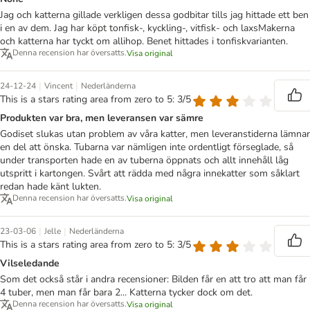
Jag och katterna gillade verkligen dessa godbitar tills jag hittade ett ben
i en av dem. Jag har köpt tonfisk-, kyckling-, vitfisk- och laxsMakerna
och katterna har tyckt om allihop. Benet hittades i tonfiskvarianten.
Denna recension har översatts.
Visa original
|
|
24-12-24
Vincent
Nederländerna
This is a stars rating area from zero to 5: 3/5
Produkten var bra, men leveransen var sämre
Godiset slukas utan problem av våra katter, men leveranstiderna lämnar
en del att önska. Tubarna var nämligen inte ordentligt förseglade, så
under transporten hade en av tuberna öppnats och allt innehåll låg
utspritt i kartongen. Svårt att rädda med några innekatter som såklart
redan hade känt lukten.
Denna recension har översatts.
Visa original
|
|
23-03-06
Jelle
Nederländerna
This is a stars rating area from zero to 5: 3/5
Vilseledande
Som det också står i andra recensioner: Bilden får en att tro att man får
4 tuber, men man får bara 2... Katterna tycker dock om det.
Denna recension har översatts.
Visa original