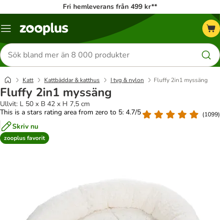
Fri hemleverans från 499 kr**
Katalogmeny
Sök
efter
produkter
Katt
Kattbäddar & katthus
I tyg & nylon
Fluffy 2in1 myssäng
Fluffy 2in1 myssäng
Ullvit: L 50 x B 42 x H 7,5 cm
This is a stars rating area from zero to 5: 4.7/5
(
1099
)
Skriv nu
zooplus favorit