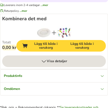
Leverans inom 2-4 vardagar
...mer
Returpolicy
...mer
Kombinera det med
Totalt
Lägg till båda i
Lägg till båda i
0,00 kr
varukorg
varukorg
Visa detaljer
Produktinfo
Omdömen
*Rek. pris = Rekommenderat cirkapris **
Se leveranskostnader och