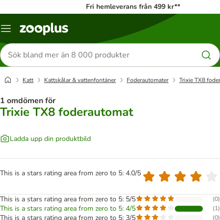
Fri hemleverans från 499 kr**
Katalogmeny
Sök
efter
produkter
Katt
Kattskålar & vattenfontäner
Foderautomater
Trixie TX8 fod
1 omdömen för
Trixie TX8 foderautomat
Ladda upp din produktbild
This is a stars rating area from zero to 5: 4.0/5
This is a stars rating area from zero to 5: 5/5
(
0
)
This is a stars rating area from zero to 5: 4/5
(
1
)
This is a stars rating area from zero to 5: 3/5
(
0
)