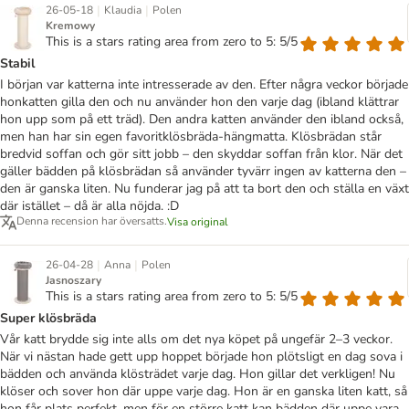
|
|
26-05-18
Klaudia
Polen
Kremowy
This is a stars rating area from zero to 5: 5/5
Stabil
I början var katterna inte intresserade av den. Efter några veckor började
honkatten gilla den och nu använder hon den varje dag (ibland klättrar
hon upp som på ett träd). Den andra katten använder den ibland också,
men han har sin egen favoritklösbräda-hängmatta. Klösbrädan står
bredvid soffan och gör sitt jobb – den skyddar soffan från klor. När det
gäller bädden på klösbrädan så använder tyvärr ingen av katterna den –
den är ganska liten. Nu funderar jag på att ta bort den och ställa en växt
där istället – då är alla nöjda. :D
Denna recension har översatts.
Visa original
|
|
26-04-28
Anna
Polen
Jasnoszary
This is a stars rating area from zero to 5: 5/5
Super klösbräda
Vår katt brydde sig inte alls om det nya köpet på ungefär 2–3 veckor.
När vi nästan hade gett upp hoppet började hon plötsligt en dag sova i
bädden och använda klösträdet varje dag. Hon gillar det verkligen! Nu
klöser och sover hon där uppe varje dag. Hon är en ganska liten katt, så
hon får plats perfekt, men för en större katt kan bädden där uppe vara