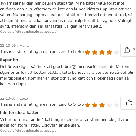
Tyvärr saknar den här pelaren stabilitet. Mina katter ville först inte
använda den alls, eftersom de inte ens kunde klättra upp utan att den
välter. Nu har jag improviserat och ställt den bredvid ett annat träd, så
att den åtminstone kan användas med hjälp för att ta sig upp. Väldigt
synd, eftersom den ser fantastisk ut igen rent visuellt.
Översatt från zooplus.de av zooplus
|
22-10-09
Marita
2
This is a stars rating area from zero to 5: 4/5
Super fin
Det är verkligen så fin, kraftig och bra 👌 men varför den inte får fem
stjärnor är för att botten platta skulle behövt vara lite större så det blir
mer tippsäker. Kommer en stor och tung katt och klöser tag i den så
kan den tippa.
|
22-10-07
Coco
This is a stars rating area from zero to 5: 3/5
Inte för stora katter
Vi har för närvarande 4 kattungar och därför är stammen okej. Tyvärr
inget för stora katter. Liggytan är lite liten.
Översatt från zooplus.de av zooplus