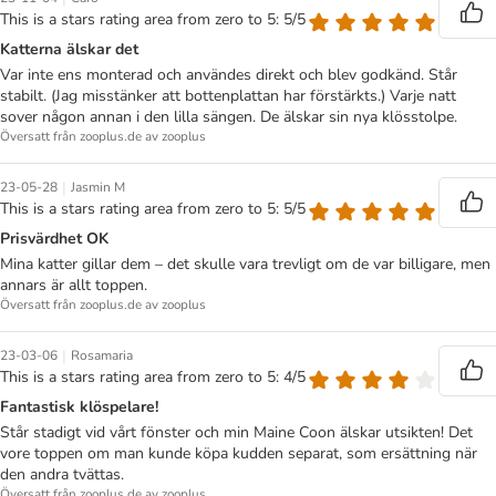
This is a stars rating area from zero to 5: 5/5
Katterna älskar det
Var inte ens monterad och användes direkt och blev godkänd. Står
stabilt. (Jag misstänker att bottenplattan har förstärkts.) Varje natt
sover någon annan i den lilla sängen. De älskar sin nya klösstolpe.
Översatt från zooplus.de av zooplus
|
23-05-28
Jasmin M
This is a stars rating area from zero to 5: 5/5
Prisvärdhet OK
Mina katter gillar dem – det skulle vara trevligt om de var billigare, men
annars är allt toppen.
Översatt från zooplus.de av zooplus
|
23-03-06
Rosamaria
This is a stars rating area from zero to 5: 4/5
Fantastisk klöspelare!
Står stadigt vid vårt fönster och min Maine Coon älskar utsikten! Det
vore toppen om man kunde köpa kudden separat, som ersättning när
den andra tvättas.
Översatt från zooplus.de av zooplus