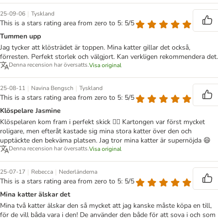
|
25-09-06
Tyskland
This is a stars rating area from zero to 5: 5/5
Tummen upp
Jag tycker att klösträdet är toppen. Mina katter gillar det också,
förresten. Perfekt storlek och välgjort. Kan verkligen rekommendera det.
Denna recension har översatts.
Visa original
|
|
25-08-11
Navina Bengsch
Tyskland
This is a stars rating area from zero to 5: 5/5
Klöspelare Jasmine
Klöspelaren kom fram i perfekt skick 👌🏽 Kartongen var först mycket
roligare, men efteråt kastade sig mina stora katter över den och
upptäckte den bekväma platsen. Jag tror mina katter är supernöjda 😄
Denna recension har översatts.
Visa original
|
|
25-07-17
Rebecca
Nederländerna
This is a stars rating area from zero to 5: 5/5
Mina katter älskar det
Mina två katter älskar den så mycket att jag kanske måste köpa en till,
för de vill båda vara i den! De använder den både för att sova i och som