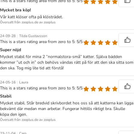
This is a stars rating area from zero to 5: 5/5
Mycket bra köp!
Vår katt klöser ofta på klösträdet.
Översatt från zooplus.de av zooplus
|
24-09-28
Tilda Gustavsson
This is a stars rating area from zero to 5: 5/5
Super nöjd
Mycket stabil för mina 2 ”normalstora-små” katter. Själva bädden
kommer ”ut och in” och behövs vändas rätt på för att den ska sitta som
den ska. Tog mig lite tid att förstå!
|
24-05-16
Laura
This is a stars rating area from zero to 5: 5/5
Stabil
Mycket stabil. Står bredvid skrivbordet hos oss så att katterna kan ligga
bekvämt där medan man arbetar. Fungerar hittills riktigt bra. Skulle
köpa den igen.
Översatt från zooplus.de av zooplus
|
23-11-04
Caro