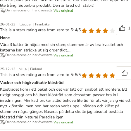
lite trång. Superbra produkt. Den är bred och stabil!
Denna recension har översatts.
Visa original
|
|
26-01-23
Illiaquer
Frankrike
1
This is a stars rating area from zero to 5: 4/5
None
Våra 3 katter är nöjda med sin stam; stammen är av bra kvalitet och
katterna kan sträcka ut sig ordentligt....
Denna recension har översatts.
Visa original
|
|
25-12-13
Milla
Finland
This is a stars rating area from zero to 5: 5/5
Vacker och högkvalitativ klösträd
Klösträdet kom i ett paket och det var lätt och snabbt att montera. Ett
riktigt snyggt och hållbart klösträd som dessutom passar bra in i
inredningen. Min katt brukar alltid behöva lite tid för att vänja sig vid ett
nytt klösträd, men hon har redan varit uppe i bädden och klöst på
stammen några gånger. Baserat på detta skulle jag absolut beställa
klösträd från Natural Paradise igen!
Denna recension har översatts.
Visa original