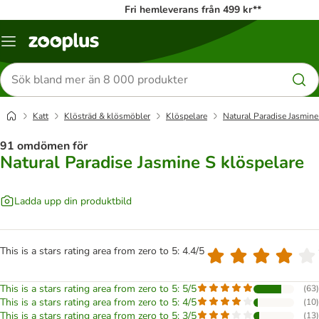
Fri hemleverans från 499 kr**
Katalogmeny
Sök
efter
produkter
Katt
Klösträd & klösmöbler
Klöspelare
Natural Paradise Jasmine
91 omdömen för
Natural Paradise Jasmine S klöspelare
Ladda upp din produktbild
This is a stars rating area from zero to 5: 4.4/5
This is a stars rating area from zero to 5: 5/5
(
63
)
This is a stars rating area from zero to 5: 4/5
(
10
)
This is a stars rating area from zero to 5: 3/5
(
13
)