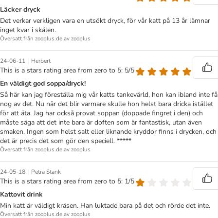
Läcker dryck
Det verkar verkligen vara en utsökt dryck, för vår katt på 13 år lämnar
inget kvar i skålen.
Översatt från zooplus.de av zooplus
|
24-06-11
Herbert
This is a stars rating area from zero to 5: 5/5
En väldigt god soppa/dryck!
Så här kan jag föreställa mig vår katts tankevärld, hon kan ibland inte få
nog av det. Nu när det blir varmare skulle hon helst bara dricka istället
för att äta. Jag har också provat soppan (doppade fingret i den) och
måste säga att det inte bara är doften som är fantastisk, utan även
smaken. Ingen som helst salt eller liknande kryddor finns i drycken, och
det är precis det som gör den speciell. *****
Översatt från zooplus.de av zooplus
|
24-05-18
Petra Stank
This is a stars rating area from zero to 5: 1/5
Kattovit drink
Min katt är väldigt kräsen. Han luktade bara på det och rörde det inte.
Översatt från zooplus.de av zooplus