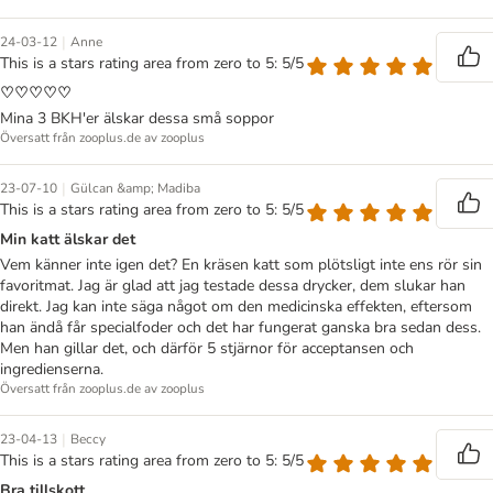
|
24-03-12
Anne
This is a stars rating area from zero to 5: 5/5
♡♡♡♡♡
Mina 3 BKH'er älskar dessa små soppor
Översatt från zooplus.de av zooplus
|
23-07-10
Gülcan &amp; Madiba
This is a stars rating area from zero to 5: 5/5
Min katt älskar det
Vem känner inte igen det? En kräsen katt som plötsligt inte ens rör sin
favoritmat. Jag är glad att jag testade dessa drycker, dem slukar han
direkt. Jag kan inte säga något om den medicinska effekten, eftersom
han ändå får specialfoder och det har fungerat ganska bra sedan dess.
Men han gillar det, och därför 5 stjärnor för acceptansen och
ingredienserna.
Översatt från zooplus.de av zooplus
|
23-04-13
Beccy
This is a stars rating area from zero to 5: 5/5
Bra tillskott