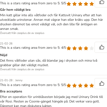
This is a stars rating area from zero to 5: 5/5
Går hem väldigt bra
Min katt gillar inte alls våtfoder och får Kattovit Urinary efter att han
utvecklade urinstenar. Annan mat vägrar han eller kräks upp. Den här
drycken däremot tas emot väldigt väl, och den lille får äntligen en
annan smak.
Översatt från zooplus.de av zooplus
21-02-26
This is a stars rating area from zero to 5: 4/5
Nöjd
Det finns våtfoder utan sås, då blandar jag i drycken och mina två
grabbar gillar det väldigt mycket.
Översatt från zooplus.de av zooplus
|
21-01-28
Jenny
This is a stars rating area from zero to 5: 5/5
Bra acceptans
Efter en operation för urinblåsesten började jag med Urinary Drink till
vår Rosi. Resten av Coonie-gänget hängde på. Det verkar vara gott.
Däremot kan man diskutera lukten.