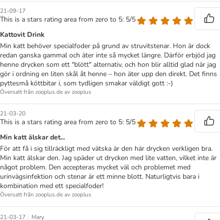
21-09-17
This is a stars rating area from zero to 5: 5/5
Kattovit Drink
Min katt behöver specialfoder på grund av struvitstenar. Hon är dock
redan ganska gammal och äter inte så mycket längre. Därför erbjöd jag
henne drycken som ett "blött" alternativ, och hon blir alltid glad när jag
gör i ordning en liten skål åt henne – hon äter upp den direkt. Det finns
pyttesmå köttbitar i, som tydligen smakar väldigt gott :-)
Översatt från zooplus.de av zooplus
21-03-20
This is a stars rating area from zero to 5: 5/5
Min katt älskar det...
För att få i sig tillräckligt med vätska är den här drycken verkligen bra.
Min katt älskar den. Jag späder ut drycken med lite vatten, vilket inte är
något problem. Den accepteras mycket väl och problemet med
urinvägsinfektion och stenar är ett minne blott. Naturligtvis bara i
kombination med ett specialfoder!
Översatt från zooplus.de av zooplus
|
21-03-17
Mary