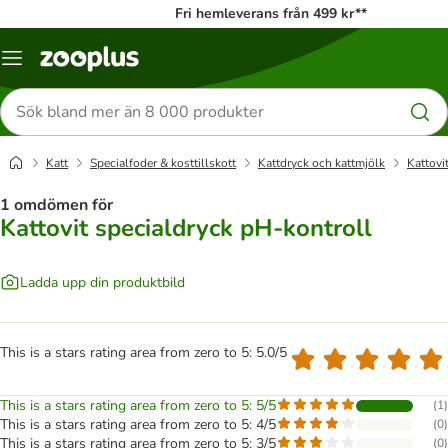
Fri hemleverans från 499 kr**
Katalogmeny
Sök
efter
produkter
Katt
Specialfoder & kosttillskott
Kattdryck och kattmjölk
Kattovi
1 omdömen för
Kattovit specialdryck pH-kontroll
Ladda upp din produktbild
This is a stars rating area from zero to 5: 5.0/5
This is a stars rating area from zero to 5: 5/5
(
1
)
This is a stars rating area from zero to 5: 4/5
(
0
)
This is a stars rating area from zero to 5: 3/5
(
0
)