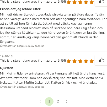
This is a stars rating area from zero to 5: 5/5
Precis det jag letade efter.
Min katt dricker lite och utvecklade struvitstenar på äldre dagar. Tyvärr
är hon väldigt kräsen med maten och äter egentligen bara torrfoder. För
att se till att hon får i sig tillräckligt med vätska gav jag henne
dessutom utspädd blötmat, men då slickade hon bara i sig såsen och
jag fick slänga köttbitarna... den här drycken är äntligen en bra lösning,
som tur är kunde jag vänja henne vid den genom att blanda in den
långsamt.
Översatt från zooplus.de av zooplus
19-10-16
This is a stars rating area from zero to 5: 5/5
Njursten
Min Muffin lider av urinstenar. Vi var tvungna att helt ändra hans kost.
Att hitta rätt foder (som han också äter) var inte lätt. Med detta har vi
lyckats... Katten Muffin älskar det! Katten är frisk och vi är glada...
Översatt från zooplus.de av zooplus
1
2
Föregående
Nästa