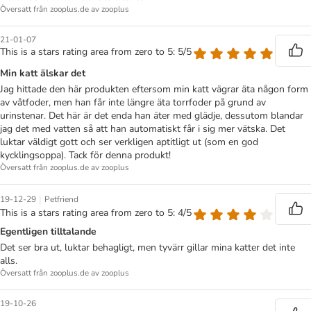
Översatt från zooplus.de av zooplus
21-01-07
This is a stars rating area from zero to 5: 5/5
Min katt älskar det
Jag hittade den här produkten eftersom min katt vägrar äta någon form
av våtfoder, men han får inte längre äta torrfoder på grund av
urinstenar. Det här är det enda han äter med glädje, dessutom blandar
jag det med vatten så att han automatiskt får i sig mer vätska. Det
luktar väldigt gott och ser verkligen aptitligt ut (som en god
kycklingsoppa). Tack för denna produkt!
Översatt från zooplus.de av zooplus
|
19-12-29
Petfriend
This is a stars rating area from zero to 5: 4/5
Egentligen tilltalande
Det ser bra ut, luktar behagligt, men tyvärr gillar mina katter det inte
alls.
Översatt från zooplus.de av zooplus
19-10-26