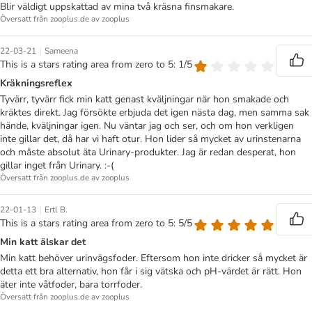
Blir väldigt uppskattad av mina två kräsna finsmakare.
Översatt från zooplus.de av zooplus
|
22-03-21
Sameena
This is a stars rating area from zero to 5: 1/5
Kräkningsreflex
Tyvärr, tyvärr fick min katt genast kväljningar när hon smakade och
kräktes direkt. Jag försökte erbjuda det igen nästa dag, men samma sak
hände, kväljningar igen. Nu väntar jag och ser, och om hon verkligen
inte gillar det, då har vi haft otur. Hon lider så mycket av urinstenarna
och måste absolut äta Urinary-produkter. Jag är redan desperat, hon
gillar inget från Urinary. :-(
Översatt från zooplus.de av zooplus
|
22-01-13
Ertl B.
This is a stars rating area from zero to 5: 5/5
Min katt älskar det
Min katt behöver urinvägsfoder. Eftersom hon inte dricker så mycket är
detta ett bra alternativ, hon får i sig vätska och pH-värdet är rätt. Hon
äter inte våtfoder, bara torrfoder.
Översatt från zooplus.de av zooplus