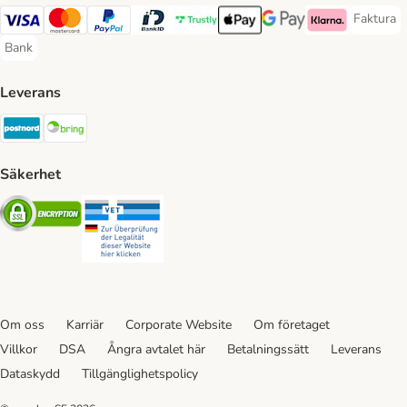
Faktura
Faktura 
Visa Payment Method
Mastercard Payment Method
PayPal Payment Method
BankID Payment Method
Trustly Payment Method
Apple Pay Payment Method
Googple Pay Payment M
Klarna Payment 
Bank
Bank Payment Method
Leverans
Postnord Shipping Method
Bring Shipping Method
Säkerhet
Security
Security
Om oss
Karriär
Corporate Website
Om företaget
Villkor
DSA
Ångra avtalet här
Betalningssätt
Leverans
Dataskydd
Tillgänglighetspolicy