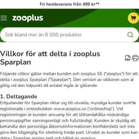
Fri hemleverans från 499 kr**
Katalogmeny
Sök
efter
produkter
Villkor för att delta i zooplus
Sparplan
Följande villkor gäller mellan kunden och zooplus SE ("zooplus") för att
delta i zooplus Sparplan ("Sparplan"). Den version av villkoren som är
giltig vid den tidpunkt då avtalet ingås är gällande:
1. Deltagande
Erbjudandet för Sparplan riktar sig till utvalda, myndiga kunder som är
registrerade i onlinebutiken www.zooplus.se (“onlineshop”). Vid
registreringen är kunden ansvarig för att tillhandahålla nödvändiga
personuppgifter sanningsenligt och fullständigt. Kunden är skyldig att
behandla den personliga åtkomstinformationen konfidentiellt och inte
göra den tillgänglig för obehörig tredje part. Urvalet av kunder som kan
delta i Sparplan avgörs helt och hållet av zooplus.