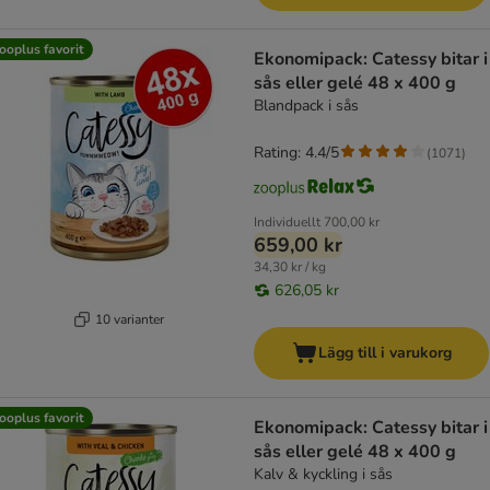
ooplus favorit
Ekonomipack: Catessy bitar i
sås eller gelé 48 x 400 g
Blandpack i sås
Rating: 4.4/5
(
1071
)
Individuellt
700,00 kr
659,00 kr
34,30 kr / kg
626,05 kr
10 varianter
Lägg till i varukorg
ooplus favorit
Ekonomipack: Catessy bitar i
sås eller gelé 48 x 400 g
Kalv & kyckling i sås