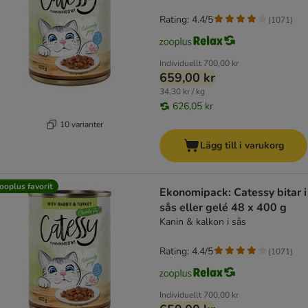
Rating: 4.4/5
(
1071
)
Individuellt
700,00 kr
659,00 kr
34,30 kr / kg
626,05 kr
10 varianter
Lägg till i varukorg
ooplus favorit
Ekonomipack: Catessy bitar i
sås eller gelé 48 x 400 g
Kanin & kalkon i sås
Rating: 4.4/5
(
1071
)
Individuellt
700,00 kr