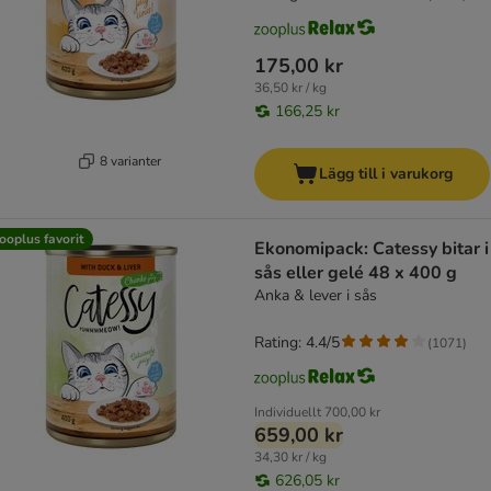
175,00 kr
36,50 kr / kg
166,25 kr
8 varianter
Lägg till i varukorg
ooplus favorit
Ekonomipack: Catessy bitar i
sås eller gelé 48 x 400 g
Anka & lever i sås
Rating: 4.4/5
(
1071
)
Individuellt
700,00 kr
659,00 kr
34,30 kr / kg
626,05 kr