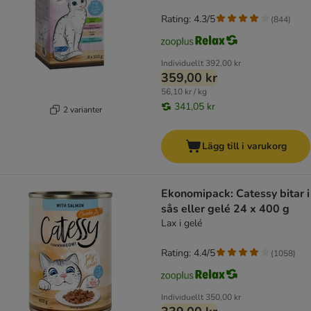
Rating: 4.3/5
(
844
)
Individuellt
392,00 kr
359,00 kr
56,10 kr / kg
341,05 kr
2 varianter
Lägg till i varukorg
Ekonomipack: Catessy bitar i
sås eller gelé 24 x 400 g
Lax i gelé
Rating: 4.4/5
(
1058
)
Individuellt
350,00 kr