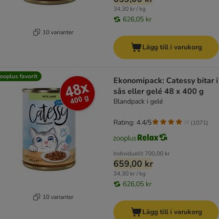
34,30 kr / kg
626,05 kr
10 varianter
Lägg till i varukorg
ooplus favorit
Ekonomipack: Catessy bitar i
sås eller gelé 48 x 400 g
Blandpack i gelé
Rating: 4.4/5
(
1071
)
Individuellt
700,00 kr
659,00 kr
34,30 kr / kg
626,05 kr
10 varianter
Lägg till i varukorg