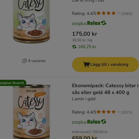
Lax & öring i sås
Rating: 4.4/5
(
1062
)
175,00 kr
36,50 kr / kg
166,25 kr
8 varianter
Lägg till i varukorg
ooplus favorit
Ekonomipack: Catessy bitar i
sås eller gelé 48 x 400 g
Lamm i gelé
Rating: 4.4/5
(
1071
)
Individuellt
700,00 kr
659,00 kr