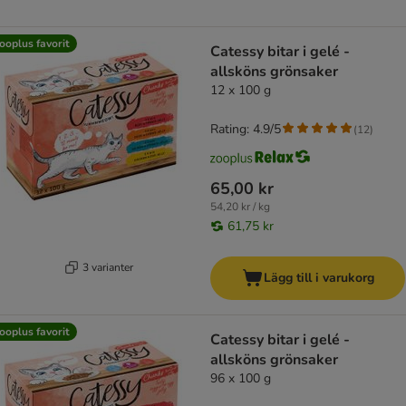
ooplus favorit
Catessy bitar i gelé -
allsköns grönsaker
12 x 100 g
Rating: 4.9/5
(
12
)
65,00 kr
54,20 kr / kg
61,75 kr
3 varianter
Lägg till i varukorg
ooplus favorit
Catessy bitar i gelé -
allsköns grönsaker
96 x 100 g