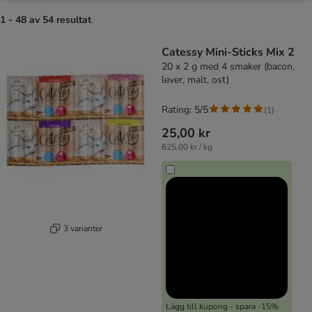
1 - 48 av 54 resultat
product items have been changed
Catessy Mini-Sticks Mix 2
20 x 2 g med 4 smaker (bacon,
lever, malt, ost)
Rating: 5/5
(
1
)
25,00 kr
625,00 kr / kg
3 varianter
Lägg till kupong - spara -15%