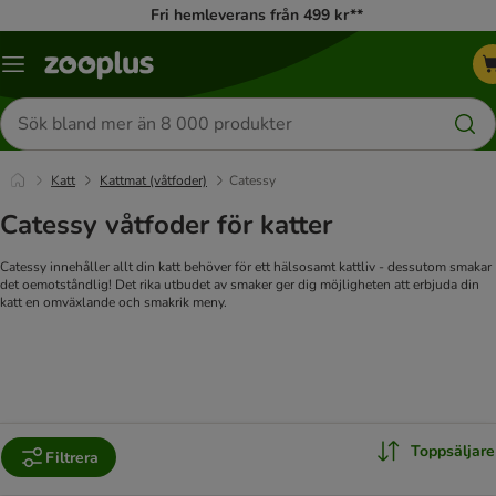
Fri hemleverans från 499 kr**
Katalogmeny
Sök
efter
produkter
Katt
Kattmat (våtfoder)
Catessy
Catessy våtfoder för katter
Catessy innehåller allt din katt behöver för ett hälsosamt kattliv - dessutom smakar
det oemotståndlig! Det rika utbudet av smaker ger dig möjligheten att erbjuda din
katt en omväxlande och smakrik meny.
Toppsäljare
Filtrera