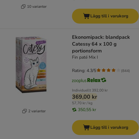
10 varianter
Lägg till i varukorg
Ekonomipack: blandpack
Catessy 64 x 100 g
portionsform
Fin paté Mix I
Rating: 4.3/5
(
844
)
Individuellt
392,00 kr
369,00 kr
57,70 kr / kg
350,55 kr
2 varianter
Lägg till i varukorg