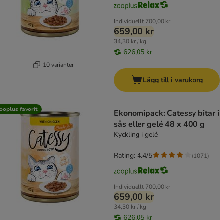
Individuellt
700,00 kr
659,00 kr
34,30 kr / kg
626,05 kr
10 varianter
Lägg till i varukorg
ooplus favorit
Ekonomipack: Catessy bitar i
sås eller gelé 48 x 400 g
Kyckling i gelé
Rating: 4.4/5
(
1071
)
Individuellt
700,00 kr
659,00 kr
34,30 kr / kg
626,05 kr