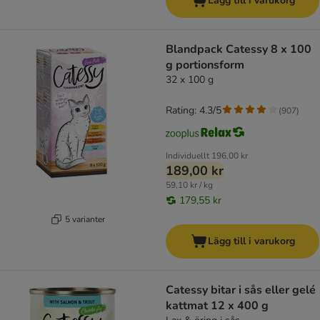
Lägg till i varukorg
Blandpack Catessy 8 x 100
g portionsform
32 x 100 g
Rating: 4.3/5
(
907
)
Individuellt
196,00 kr
189,00 kr
59,10 kr / kg
179,55 kr
5 varianter
Lägg till i varukorg
Catessy bitar i sås eller gelé
kattmat 12 x 400 g