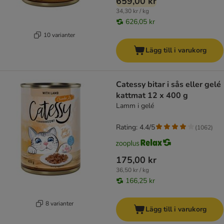
659,00 kr
34,30 kr / kg
626,05 kr
10 varianter
Lägg till i varukorg
Catessy bitar i sås eller gelé
kattmat 12 x 400 g
Lamm i gelé
Rating: 4.4/5
(
1062
)
175,00 kr
36,50 kr / kg
166,25 kr
8 varianter
Lägg till i varukorg