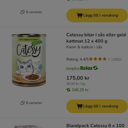
8 varianter
Lägg till i varukorg
Catessy bitar i sås eller gelé
kattmat 12 x 400 g
Kanin & kalkon i sås
Rating: 4.4/5
(
1062
)
175,00 kr
36,50 kr / kg
166,25 kr
8 varianter
Lägg till i varukorg
Blandpack Catessy 8 x 100