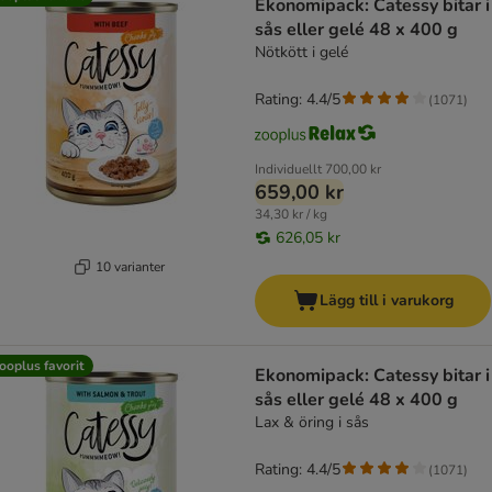
Ekonomipack: Catessy bitar i
sås eller gelé 48 x 400 g
Nötkött i gelé
Rating: 4.4/5
(
1071
)
Individuellt
700,00 kr
659,00 kr
34,30 kr / kg
626,05 kr
10 varianter
Lägg till i varukorg
ooplus favorit
Ekonomipack: Catessy bitar i
sås eller gelé 48 x 400 g
Lax & öring i sås
Rating: 4.4/5
(
1071
)