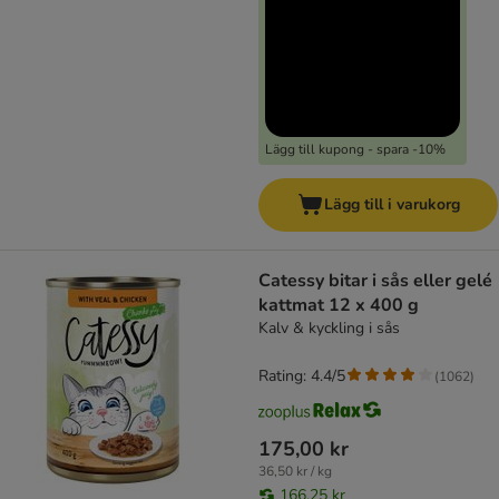
Lägg till kupong - spara -10%
Lägg till i varukorg
Catessy bitar i sås eller gelé
kattmat 12 x 400 g
Kalv & kyckling i sås
Rating: 4.4/5
(
1062
)
175,00 kr
36,50 kr / kg
166,25 kr