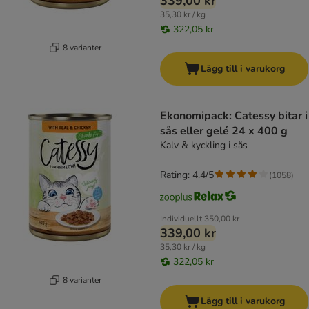
339,00 kr
35,30 kr / kg
322,05 kr
8 varianter
Lägg till i varukorg
Ekonomipack: Catessy bitar i
sås eller gelé 24 x 400 g
Kalv & kyckling i sås
Rating: 4.4/5
(
1058
)
Individuellt
350,00 kr
339,00 kr
35,30 kr / kg
322,05 kr
8 varianter
Lägg till i varukorg