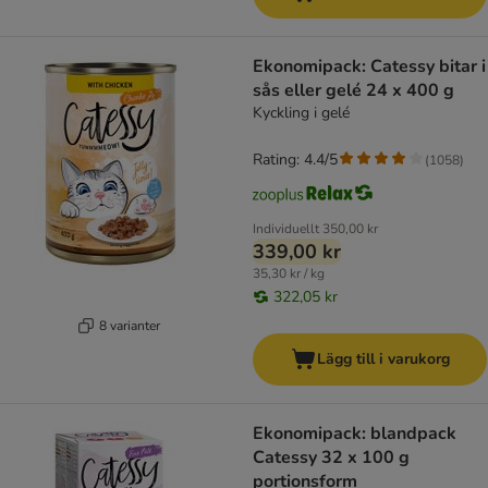
Ekonomipack: Catessy bitar i
sås eller gelé 24 x 400 g
Kyckling i gelé
Rating: 4.4/5
(
1058
)
Individuellt
350,00 kr
339,00 kr
35,30 kr / kg
322,05 kr
8 varianter
Lägg till i varukorg
Ekonomipack: blandpack
Catessy 32 x 100 g
portionsform