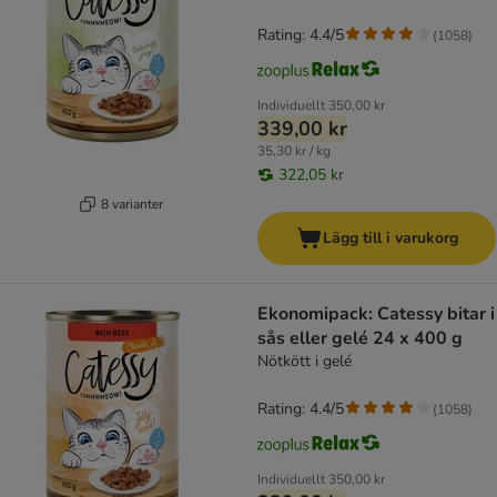
Rating: 4.4/5
(
1058
)
Individuellt
350,00 kr
339,00 kr
35,30 kr / kg
322,05 kr
8 varianter
Lägg till i varukorg
Ekonomipack: Catessy bitar i
sås eller gelé 24 x 400 g
Nötkött i gelé
Rating: 4.4/5
(
1058
)
Individuellt
350,00 kr