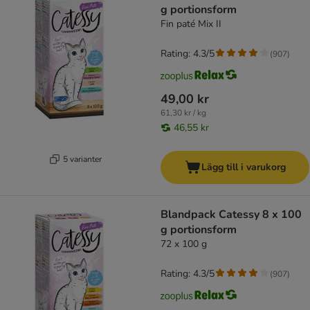
g portionsform
Fin paté Mix II
Rating: 4.3/5
(
907
)
49,00 kr
61,30 kr / kg
46,55 kr
5 varianter
Lägg till i varukorg
Blandpack Catessy 8 x 100
g portionsform
72 x 100 g
Rating: 4.3/5
(
907
)