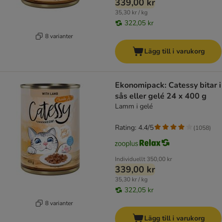
339,00 kr
35,30 kr / kg
322,05 kr
8 varianter
Lägg till i varukorg
Ekonomipack: Catessy bitar i
sås eller gelé 24 x 400 g
Lamm i gelé
Rating: 4.4/5
(
1058
)
Individuellt
350,00 kr
339,00 kr
35,30 kr / kg
322,05 kr
8 varianter
Lägg till i varukorg