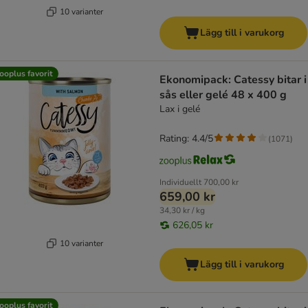
10 varianter
Lägg till i varukorg
ooplus favorit
Ekonomipack: Catessy bitar i
sås eller gelé 48 x 400 g
Lax i gelé
Rating: 4.4/5
(
1071
)
Individuellt
700,00 kr
659,00 kr
34,30 kr / kg
626,05 kr
10 varianter
Lägg till i varukorg
ooplus favorit