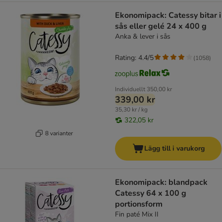
Ekonomipack: Catessy bitar i
sås eller gelé 24 x 400 g
Anka & lever i sås
Rating: 4.4/5
(
1058
)
Individuellt
350,00 kr
339,00 kr
35,30 kr / kg
322,05 kr
8 varianter
Lägg till i varukorg
Ekonomipack: blandpack
Catessy 64 x 100 g
portionsform
Fin paté Mix II