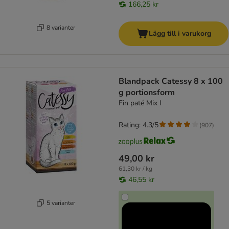
166,25 kr
8 varianter
Lägg till i varukorg
Blandpack Catessy 8 x 100
g portionsform
Fin paté Mix I
Rating: 4.3/5
(
907
)
49,00 kr
61,30 kr / kg
46,55 kr
5 varianter