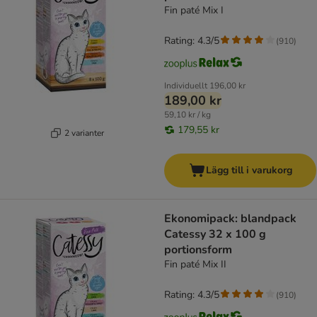
Fin paté Mix I
Rating: 4.3/5
(
910
)
Individuellt
196,00 kr
189,00 kr
59,10 kr / kg
179,55 kr
2 varianter
Lägg till i varukorg
Ekonomipack: blandpack
Catessy 32 x 100 g
portionsform
Fin paté Mix II
Rating: 4.3/5
(
910
)