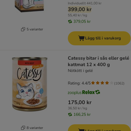
Individuellt
441,00 kr
399,00 kr
55,40 kr / kg
379,05 kr
5 varianter
Lägg till i varukorg
Catessy bitar i sås eller gelé
kattmat 12 x 400 g
Nötkött i gelé
Rating: 4.4/5
(
1062
)
175,00 kr
36,50 kr / kg
166,25 kr
8 varianter