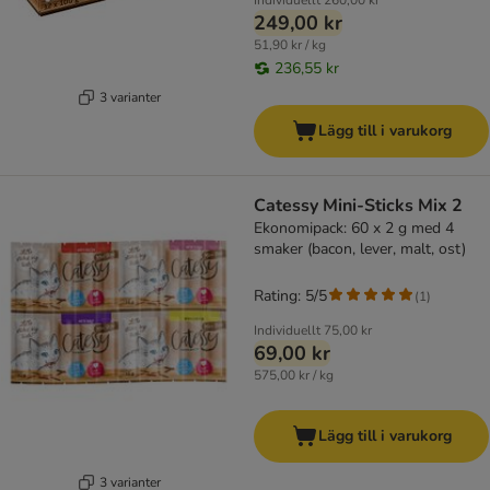
Individuellt
260,00 kr
249,00 kr
51,90 kr / kg
236,55 kr
3 varianter
Lägg till i varukorg
Catessy Mini-Sticks Mix 2
Ekonomipack: 60 x 2 g med 4
smaker (bacon, lever, malt, ost)
Rating: 5/5
(
1
)
Individuellt
75,00 kr
69,00 kr
575,00 kr / kg
Lägg till i varukorg
3 varianter