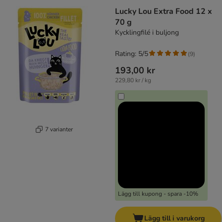
Lucky Lou Extra Food 12 x
70 g
Kycklingfilé i buljong
Rating: 5/5
(
9
)
193,00 kr
229,80 kr / kg
7 varianter
Lägg till kupong - spara -10%
Lägg till i varukorg