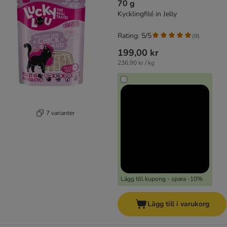
70 g
Kycklingfilé in Jelly
Rating: 5/5
(
9
)
199,00 kr
236,90 kr / kg
7 varianter
Lägg till kupong - spara -10%
Lägg till i varukorg