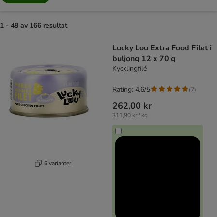
1 - 48 av 166 resultat
product items have been changed
Lucky Lou Extra Food Filet i
buljong 12 x 70 g
Kycklingfilé
Rating: 4.6/5
(
7
)
262,00 kr
311,90 kr / kg
6 varianter