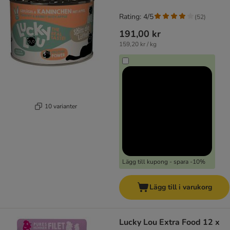
Rating: 4/5
(
52
)
191,00 kr
159,20 kr / kg
10 varianter
Lägg till kupong - spara -10%
Lägg till i varukorg
Lucky Lou Extra Food 12 x