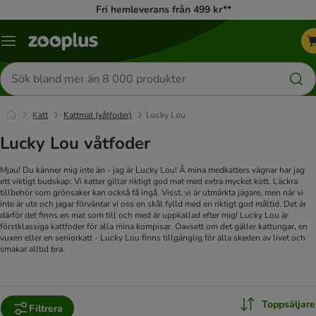
Fri hemleverans från 499 kr**
Katalogmeny
Sök
efter
produkter
Katt
Kattmat (våtfoder)
Lucky Lou
Lucky Lou våtfoder
Mjau! Du känner mig inte än - jag är Lucky Lou! Å mina medkatters vägnar har jag
ett viktigt budskap: Vi katter gillar riktigt god mat med extra mycket kött. Läckra
tillbehör som grönsaker kan också få ingå. Visst, vi är utmärkta jägare, men när vi
inte är ute och jagar förväntar vi oss en skål fylld med en riktigt god måltid. Det är
därför det finns en mat som till och med är uppkallad efter mig! Lucky Lou är
förstklassiga kattfoder för alla mina kompisar. Oavsett om det gäller kattungar, en
vuxen eller en seniorkatt - Lucky Lou finns tillgänglig för alla skeden av livet och
smakar alltid bra.
Toppsäljare
Filtrera