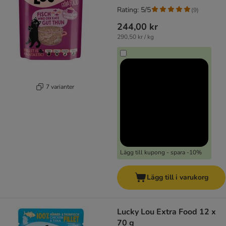
Rating: 5/5
(
9
)
244,00 kr
290,50 kr / kg
7 varianter
Lägg till kupong - spara -10%
Lägg till i varukorg
Lucky Lou Extra Food 12 x
70 g