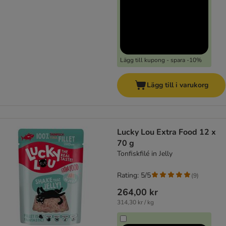
Lägg till kupong - spara -10%
Lägg till i varukorg
Lucky Lou Extra Food 12 x
70 g
Tonfiskfilé in Jelly
Rating: 5/5
(
9
)
264,00 kr
314,30 kr / kg