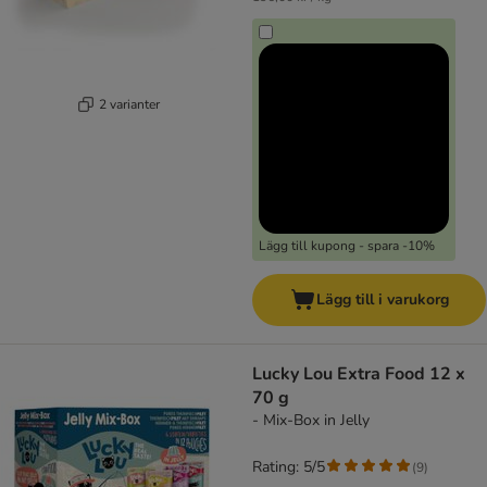
2 varianter
Lägg till kupong - spara -10%
Lägg till i varukorg
Lucky Lou Extra Food 12 x
70 g
- Mix-Box in Jelly
Rating: 5/5
(
9
)