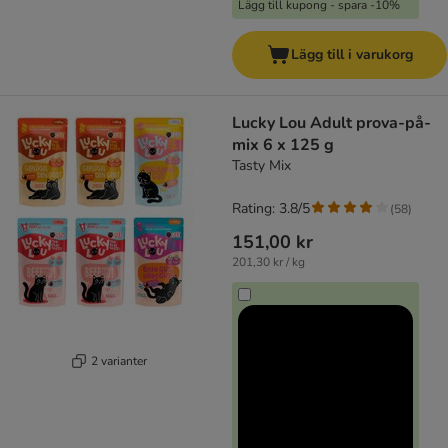
Lägg till kupong - spara -10%
Lägg till i varukorg
Lucky Lou Adult prova-på-
mix 6 x 125 g
Tasty Mix
Rating: 3.8/5
(
58
)
151,00 kr
201,30 kr / kg
2 varianter