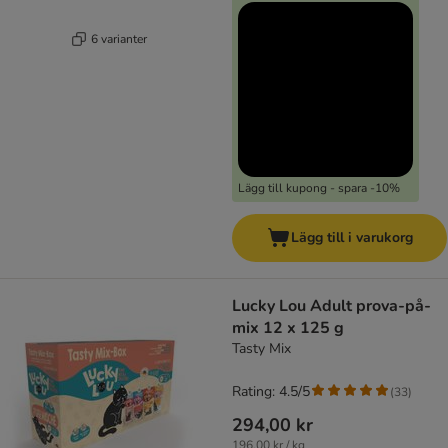
6 varianter
Lägg till kupong - spara -10%
Lägg till i varukorg
Lucky Lou Adult prova-på-
mix 12 x 125 g
Tasty Mix
Rating: 4.5/5
(
33
)
294,00 kr
196,00 kr / kg