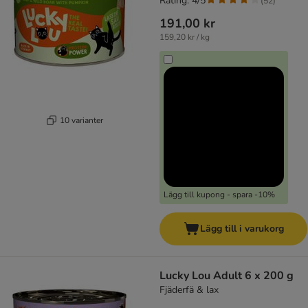
Rating: 4/5
(
52
)
191,00 kr
159,20 kr / kg
10 varianter
Lägg till kupong - spara -10%
Lägg till i varukorg
Lucky Lou Adult 6 x 200 g
Fjäderfä & lax