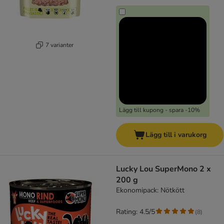
7 varianter
Lägg till kupong - spara -10%
Lägg till i varukorg
Lucky Lou SuperMono 2 x
200 g
Ekonomipack: Nötkött
Rating: 4.5/5
(
8
)