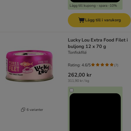
Lägg till kupong - spara -10%
Lägg till i varukorg
Lucky Lou Extra Food Filet i
buljong 12 x 70 g
Tonfiskfilé
Rating: 4.6/5
(
7
)
262,00 kr
311,90 kr / kg
6 varianter