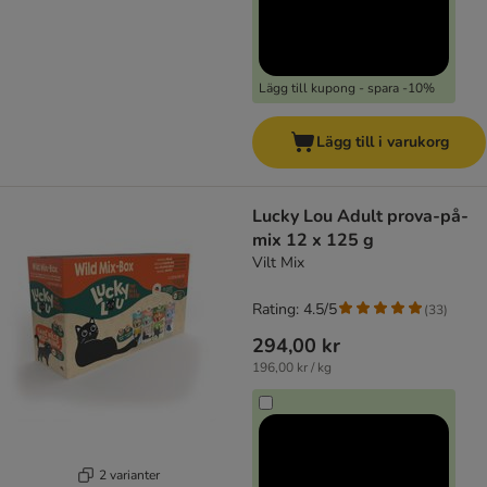
Lägg till kupong - spara -10%
Lägg till i varukorg
Lucky Lou Adult prova-på-
mix 12 x 125 g
Vilt Mix
Rating: 4.5/5
(
33
)
294,00 kr
196,00 kr / kg
2 varianter