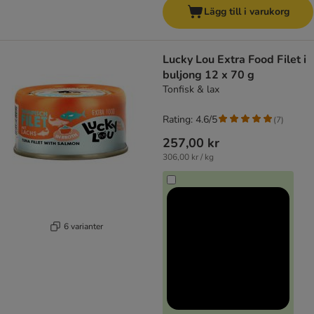
Lägg till i varukorg
Lucky Lou Extra Food Filet i
buljong 12 x 70 g
Tonfisk & lax
Rating: 4.6/5
(
7
)
257,00 kr
306,00 kr / kg
6 varianter