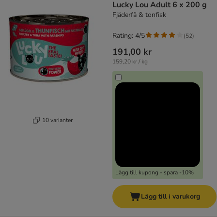
Lucky Lou Adult 6 x 200 g
Fjäderfä & tonfisk
Rating: 4/5
(
52
)
191,00 kr
159,20 kr / kg
10 varianter
Lägg till kupong - spara -10%
Lägg till i varukorg