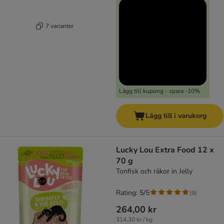
7 varianter
Lägg till kupong - spara -10%
Lägg till i varukorg
Lucky Lou Extra Food 12 x
70 g
Tonfisk och räkor in Jelly
Rating: 5/5
(
9
)
264,00 kr
314,30 kr / kg