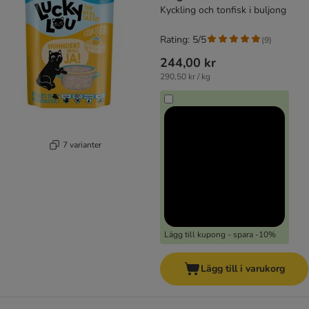
Kyckling och tonfisk i buljong
Rating: 5/5
(
9
)
244,00 kr
290,50 kr / kg
7 varianter
Lägg till kupong - spara -10%
Lägg till i varukorg