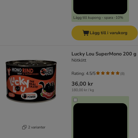
Lägg till kupong - spara -10%
Lägg till i varukorg
Lucky Lou SuperMono 200 g
Nötkött
Rating: 4.5/5
(
8
)
36,00 kr
180,00 kr / kg
2 varianter