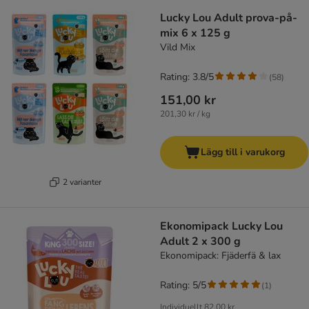
Lucky Lou Adult prova-på-
mix 6 x 125 g
Vild Mix
Rating: 3.8/5
(
58
)
151,00 kr
201,30 kr / kg
Lägg till i varukorg
2 varianter
Ekonomipack Lucky Lou
Adult 2 x 300 g
Ekonomipack: Fjäderfä & lax
Rating: 5/5
(
1
)
Individuellt
82,00 kr