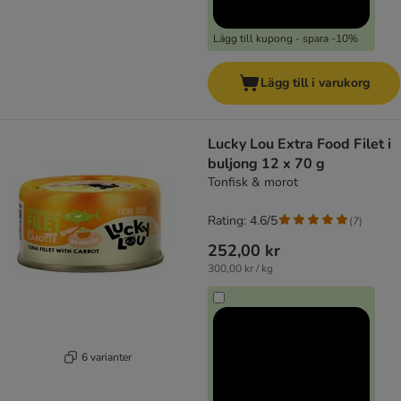
Lägg till kupong - spara -10%
Lägg till i varukorg
Lucky Lou Extra Food Filet i
buljong 12 x 70 g
Tonfisk & morot
Rating: 4.6/5
(
7
)
252,00 kr
300,00 kr / kg
6 varianter