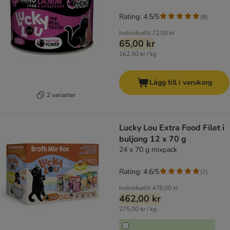
Rating: 4.5/5
(
8
)
Individuellt
72,00 kr
65,00 kr
162,50 kr / kg
Lägg till i varukorg
2 varianter
Lucky Lou Extra Food Filet i
buljong 12 x 70 g
24 x 70 g mixpack
Rating: 4.6/5
(
7
)
Individuellt
478,00 kr
462,00 kr
275,00 kr / kg