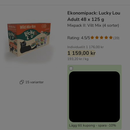
Ekonomipack: Lucky Lou
Adult 48 x 125 g
Mixpack II: Vilt Mix (4 sorter)
Rating: 4.5/5
(
39
)
Individuellt
1 176,00 kr
1 159,00 kr
193,20 kr / kg
15 varianter
Lägg till kupong - spara -10%