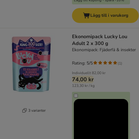
Lägg till kupong - spara -10%
Lägg till i varukorg
Ekonomipack Lucky Lou
Adult 2 x 300 g
Ekonomipack: Fjäderfä & insekter
Rating: 5/5
(
1
)
Individuellt
82,00 kr
74,00 kr
123,30 kr / kg
3 varianter