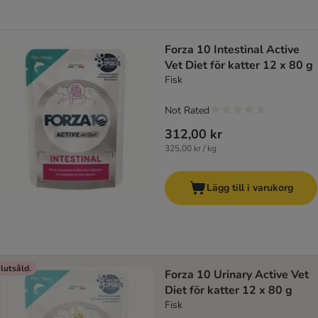
Forza 10 Intestinal Active
Vet Diet för katter 12 x 80 g
Fisk
Not Rated
312,00 kr
325,00 kr / kg
Lägg till i varukorg
lutsåld.
Forza 10 Urinary Active Vet
Diet för katter 12 x 80 g
Fisk