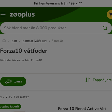
Fri hemleverans från 499 kr**
Katalogmeny
Sök
efter
produkter
Katt
Kattmat (våtfoder)
Forza10
Forza10 våtfoder
Våtfoder för katter från Forza10
Toppsäljare
Filtrera
1 - 7 av 7 resultat
product items have been changed
ooplus favorit
Forza 10 Renal Active Vet