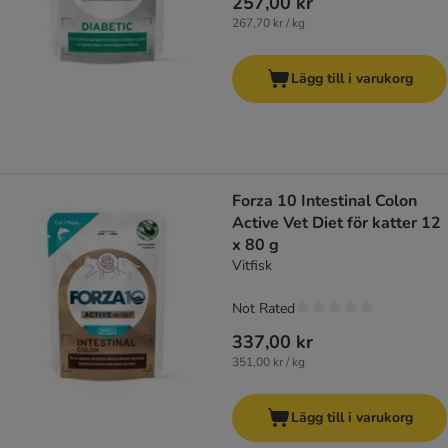
257,00 kr
267,70 kr / kg
Lägg till i varukorg
Forza 10 Intestinal Colon
Active Vet Diet för katter 12
x 80 g
Vitfisk
Not Rated
337,00 kr
351,00 kr / kg
Lägg till i varukorg