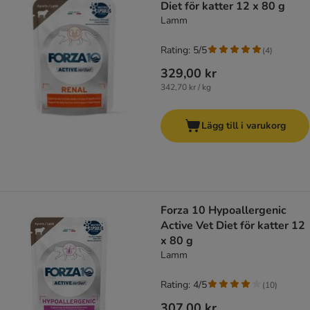
Diet för katter 12 x 80 g
Lamm
Rating: 5/5
(
4
)
329,00 kr
342,70 kr / kg
Lägg till i varukorg
Forza 10 Hypoallergenic
Active Vet Diet för katter 12
x 80 g
Lamm
Rating: 4/5
(
10
)
307,00 kr