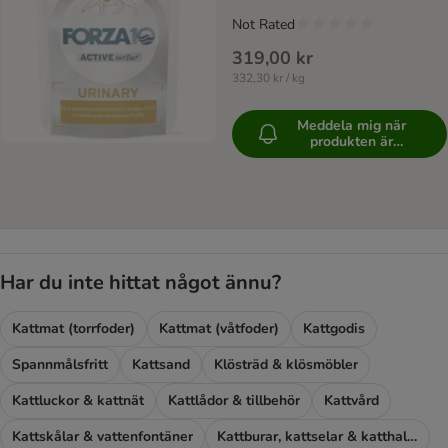
Not Rated
319,00 kr
332,30 kr / kg
Meddela mig när
produkten är
tillgänglig
Har du inte hittat något ännu?
Kattmat (torrfoder)
Kattmat (våtfoder)
Kattgodis
Spannmålsfritt
Kattsand
Klösträd & klösmöbler
Kattluckor & kattnät
Kattlådor & tillbehör
Kattvård
Kattskålar & vattenfontäner
Kattburar, kattselar & katthalsband