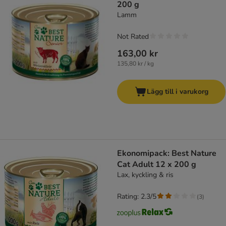
200 g
Lamm
Not Rated
163,00 kr
135,80 kr / kg
Lägg till i varukorg
Ekonomipack: Best Nature
Cat Adult 12 x 200 g
Lax, kyckling & ris
Rating: 2.3/5
(
3
)