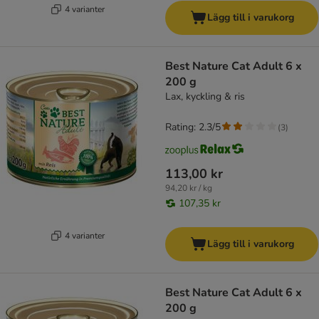
4 varianter
Lägg till i varukorg
Best Nature Cat Adult 6 x
200 g
Lax, kyckling & ris
Rating: 2.3/5
(
3
)
113,00 kr
94,20 kr / kg
107,35 kr
4 varianter
Lägg till i varukorg
Best Nature Cat Adult 6 x
200 g