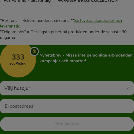
Pet Parents - allt för dig
WARNER BROS COLLECTION
*Rek. pris = Rekommenderat cirkapris **
Se leveranskostnader och
leveranstid
"Tidigare pris" = Det lägsta priset på produkten under de senaste 30
dagarna
333
Nyhetsbrev - Missa inte personliga erbjudanden,
kampanjer och rabatter!
zooPoäng
Välj husdjur
Prenumerera