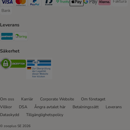
Faktura
Faktura 
Visa Payment Method
Mastercard Payment Method
PayPal Payment Method
BankID Payment Method
Trustly Payment Method
Apple Pay Payment Method
Googple Pay Payment M
Klarna Payment 
Bank
Bank Payment Method
Leverans
Postnord Shipping Method
Bring Shipping Method
Säkerhet
Security
Security
Om oss
Karriär
Corporate Website
Om företaget
Villkor
DSA
Ångra avtalet här
Betalningssätt
Leverans
Dataskydd
Tillgänglighetspolicy
© zooplus SE
2026