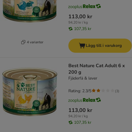
113,00 kr
94,20 kr / kg
107,35 kr
4 varianter
Lägg till i varukorg
Best Nature Cat Adult 6 x
200 g
Fjäderfä & lever
Rating: 2.3/5
(
3
)
113,00 kr
94,20 kr / kg
107,35 kr