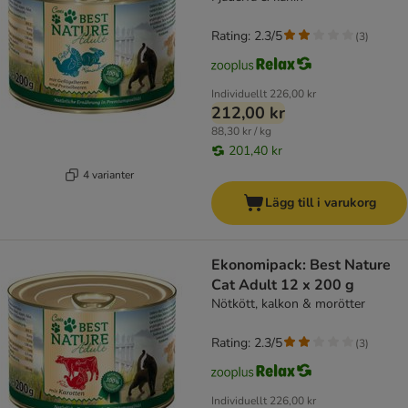
Rating: 2.3/5
(
3
)
Individuellt
226,00 kr
212,00 kr
88,30 kr / kg
201,40 kr
4 varianter
Lägg till i varukorg
Ekonomipack: Best Nature
Cat Adult 12 x 200 g
Nötkött, kalkon & morötter
Rating: 2.3/5
(
3
)
Individuellt
226,00 kr