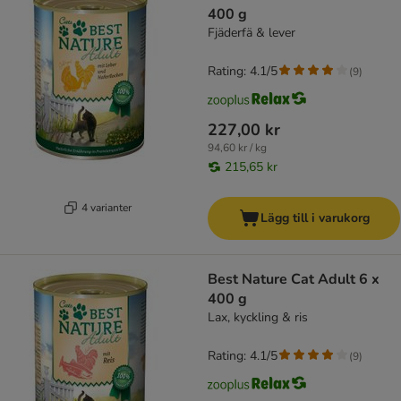
400 g
Fjäderfä & lever
Rating: 4.1/5
(
9
)
227,00 kr
94,60 kr / kg
215,65 kr
4 varianter
Lägg till i varukorg
Best Nature Cat Adult 6 x
400 g
Lax, kyckling & ris
Rating: 4.1/5
(
9
)