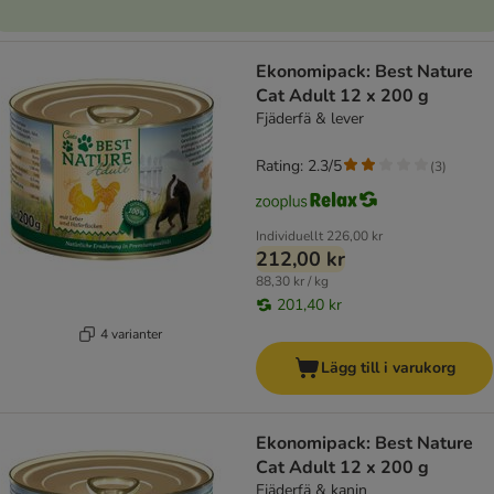
Ekonomipack: Best Nature
Cat Adult 12 x 200 g
Fjäderfä & lever
Rating: 2.3/5
(
3
)
Individuellt
226,00 kr
212,00 kr
88,30 kr / kg
201,40 kr
4 varianter
Lägg till i varukorg
Ekonomipack: Best Nature
Cat Adult 12 x 200 g
Fjäderfä & kanin