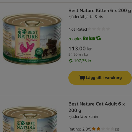
Best Nature Kitten 6 x 200 g
Fjäderfähjärta & ris
Not Rated
113,00 kr
94,20 kr / kg
107,35 kr
Lägg till i varukorg
Best Nature Cat Adult 6 x
200 g
Fjäderfä & kanin
Rating: 2.3/5
(
3
)