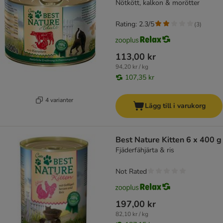
Nötkött, kalkon & morötter
Rating: 2.3/5
(
3
)
113,00 kr
94,20 kr / kg
107,35 kr
4 varianter
Lägg till i varukorg
Best Nature Kitten 6 x 400 g
Fjäderfähjärta & ris
Not Rated
197,00 kr
82,10 kr / kg