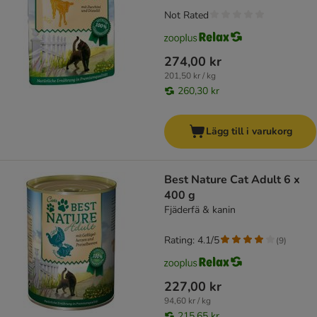
Not Rated
274,00 kr
201,50 kr / kg
260,30 kr
Lägg till i varukorg
Best Nature Cat Adult 6 x
400 g
Fjäderfä & kanin
Rating: 4.1/5
(
9
)
227,00 kr
94,60 kr / kg
215,65 kr