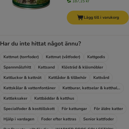
187,15 kr
Lägg till i varukorg
Har du inte hittat något ännu?
Kattmat (torrfoder)
Kattmat (våtfoder)
Kattgodis
Spannmålsfritt
Kattsand
Klösträd & klösmöbler
Kattluckor & kattnät
Kattlådor & tillbehör
Kattvård
Kattskålar & vattenfontäner
Kattburar, kattselar & katthalsband
Kattleksaker
Kattbäddar & katthus
Specialfoder & kosttillskott
För kattungar
För äldre katter
Hjälp i vardagen
Foder efter kattras
Senior kattfoder