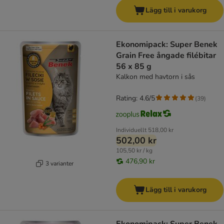
Lägg till i varukorg
Ekonomipack: Super Benek
Grain Free ångade filébitar
56 x 85 g
Kalkon med havtorn i sås
Rating: 4.6/5
(
39
)
Individuellt
518,00 kr
502,00 kr
105,50 kr / kg
476,90 kr
3 varianter
Lägg till i varukorg