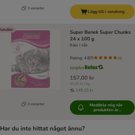
3 varianter
Lägg till i varukorg
lutsåld.
Super Benek Super Chunks
24 x 100 g
Kalv i sås
Rating: 4.8/5
(
8
)
157,00 kr
65,40 kr / kg
149,15 kr
3 varianter
Meddela mig när
produkten är
tillgänglig
Har du inte hittat något ännu?