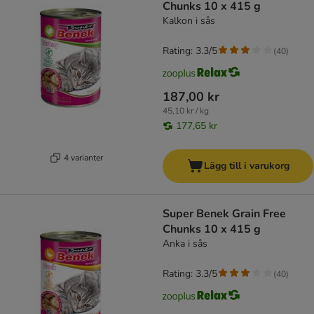
Chunks 10 x 415 g
Kalkon i sås
Rating: 3.3/5
(
40
)
187,00 kr
45,10 kr / kg
177,65 kr
4 varianter
Lägg till i varukorg
Super Benek Grain Free
Chunks 10 x 415 g
Anka i sås
Rating: 3.3/5
(
40
)