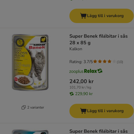
Lägg till i varukorg
Super Benek filébitar i sås
28 x 85 g
Kalkon
Rating: 3.7/5
(
10
)
242,00 kr
101,70 kr / kg
229,90 kr
2 varianter
Lägg till i varukorg
Super Benek filébitar i sås