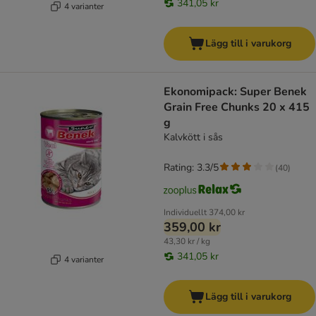
341,05 kr
4 varianter
Lägg till i varukorg
Ekonomipack: Super Benek
Grain Free Chunks 20 x 415
g
Kalvkött i sås
Rating: 3.3/5
(
40
)
Individuellt
374,00 kr
359,00 kr
43,30 kr / kg
341,05 kr
4 varianter
Lägg till i varukorg