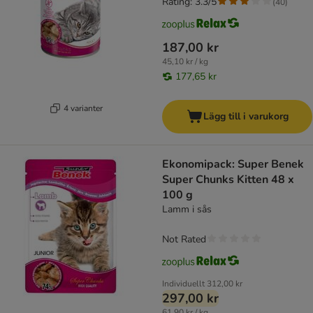
Rating: 3.3/5
(
40
)
187,00 kr
45,10 kr / kg
177,65 kr
4 varianter
Lägg till i varukorg
Ekonomipack: Super Benek
Super Chunks Kitten 48 x
100 g
Lamm i sås
Not Rated
Individuellt
312,00 kr
297,00 kr
61,90 kr / kg