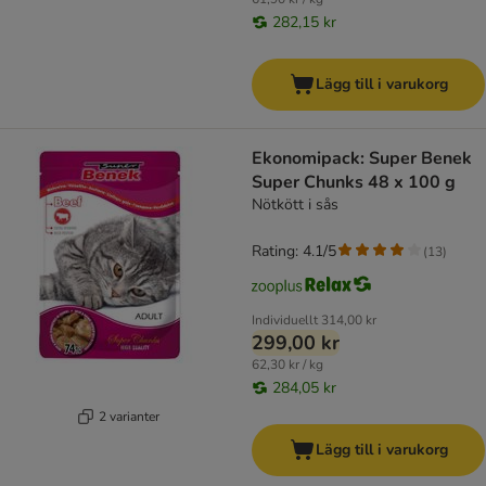
282,15 kr
Lägg till i varukorg
Ekonomipack: Super Benek
Super Chunks 48 x 100 g
Nötkött i sås
Rating: 4.1/5
(
13
)
Individuellt
314,00 kr
299,00 kr
62,30 kr / kg
284,05 kr
2 varianter
Lägg till i varukorg