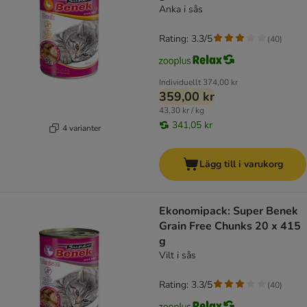
Anka i sås
Rating: 3.3/5
(
40
)
Individuellt
374,00 kr
359,00 kr
43,30 kr / kg
341,05 kr
4 varianter
Lägg till i varukorg
Ekonomipack: Super Benek
Grain Free Chunks 20 x 415
g
Vilt i sås
Rating: 3.3/5
(
40
)