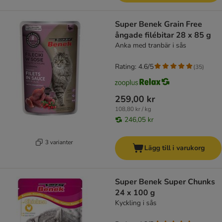
Super Benek Grain Free
ångade filébitar 28 x 85 g
Anka med tranbär i sås
Rating: 4.6/5
(
35
)
259,00 kr
108,80 kr / kg
246,05 kr
3 varianter
Lägg till i varukorg
Super Benek Super Chunks
24 x 100 g
Kyckling i sås