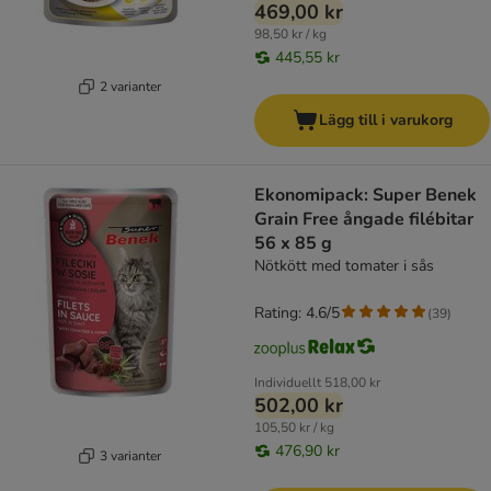
469,00 kr
98,50 kr / kg
445,55 kr
2 varianter
Lägg till i varukorg
Ekonomipack: Super Benek
Grain Free ångade filébitar
56 x 85 g
Nötkött med tomater i sås
Rating: 4.6/5
(
39
)
Individuellt
518,00 kr
502,00 kr
105,50 kr / kg
476,90 kr
3 varianter