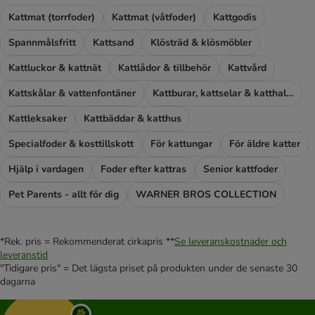
Kattmat (torrfoder)
Kattmat (våtfoder)
Kattgodis
Spannmålsfritt
Kattsand
Klösträd & klösmöbler
Kattluckor & kattnät
Kattlådor & tillbehör
Kattvård
Kattskålar & vattenfontäner
Kattburar, kattselar & katthalsband
Kattleksaker
Kattbäddar & katthus
Specialfoder & kosttillskott
För kattungar
För äldre katter
Hjälp i vardagen
Foder efter kattras
Senior kattfoder
Pet Parents - allt för dig
WARNER BROS COLLECTION
*Rek. pris = Rekommenderat cirkapris **
Se leveranskostnader och
leveranstid
"Tidigare pris" = Det lägsta priset på produkten under de senaste 30
dagarna