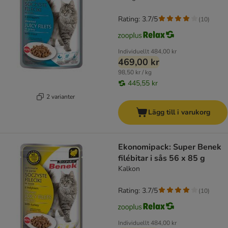
Rating: 3.7/5
(
10
)
Individuellt
484,00 kr
469,00 kr
98,50 kr / kg
445,55 kr
2 varianter
Lägg till i varukorg
Ekonomipack: Super Benek
filébitar i sås 56 x 85 g
Kalkon
Rating: 3.7/5
(
10
)
Individuellt
484,00 kr