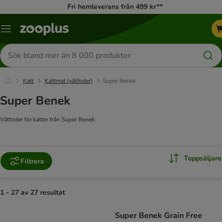
Fri hemleverans från 499 kr**
Katalogmeny
Sök
efter
produkter
Katt
Kattmat (våtfoder)
Super Benek
Super Benek
Våtfoder för katter från Super Benek.
Toppsäljare
Filtrera
1 - 27 av 27 resultat
product items have been changed
Super Benek Grain Free