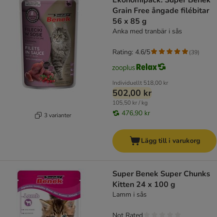
Ekonomipack: Super Benek
Grain Free ångade filébitar
56 x 85 g
Anka med tranbär i sås
Rating: 4.6/5
(
39
)
Individuellt
518,00 kr
502,00 kr
105,50 kr / kg
476,90 kr
3 varianter
Lägg till i varukorg
Super Benek Super Chunks
Kitten 24 x 100 g
Lamm i sås
Not Rated