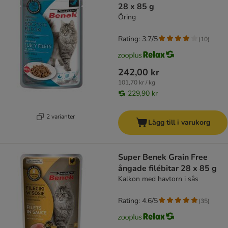
28 x 85 g
Öring
Rating: 3.7/5
(
10
)
242,00 kr
101,70 kr / kg
229,90 kr
2 varianter
Lägg till i varukorg
Super Benek Grain Free
ångade filébitar 28 x 85 g
Kalkon med havtorn i sås
Rating: 4.6/5
(
35
)