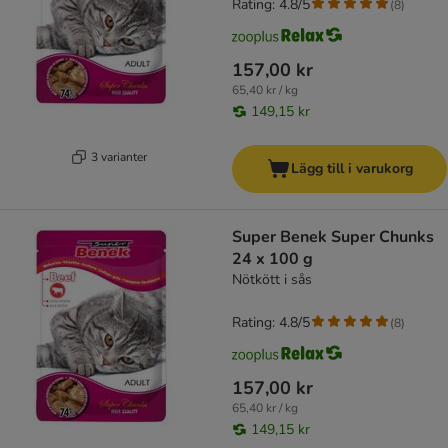
Rating: 4.8/5
(
8
)
157,00 kr
65,40 kr / kg
149,15 kr
3 varianter
Lägg till i varukorg
Super Benek Super Chunks
24 x 100 g
Nötkött i sås
Rating: 4.8/5
(
8
)
157,00 kr
65,40 kr / kg
149,15 kr