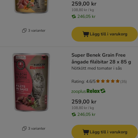
259,00 kr
108,80 kr / kg
246,05 kr
3 varianter
Lägg till i varukorg
Super Benek Grain Free
ångade filébitar 28 x 85 g
Nötkött med tomater i sås
Rating: 4.6/5
(
35
)
259,00 kr
108,80 kr / kg
246,05 kr
3 varianter
Lägg till i varukorg