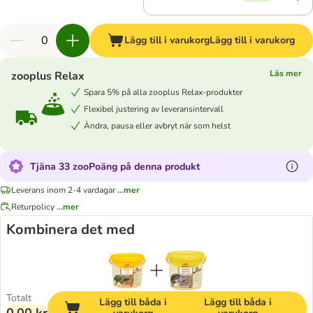
Lägg till i varukorg
Lägg till i varukorg
Läs mer
zooplus Relax
Spara 5% på alla zooplus Relax-produkter
Flexibel justering av leveransintervall
Ändra, pausa eller avbryt när som helst
Tjäna 33 zooPoäng på denna produkt
Leverans inom 2-4 vardagar
...mer
Returpolicy
...mer
Kombinera det med
Totalt
Lägg till båda i
Lägg till båda i