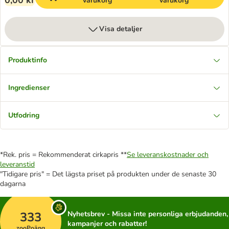
0,00 kr
varukorg
varukorg
Visa detaljer
Produktinfo
Ingredienser
Utfodring
*Rek. pris = Rekommenderat cirkapris **
Se leveranskostnader och
leveranstid
"Tidigare pris" = Det lägsta priset på produkten under de senaste 30
dagarna
333
Nyhetsbrev - Missa inte personliga erbjudanden,
kampanjer och rabatter!
zooPoäng