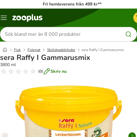
Fri hemleverans från 499 kr**
Katalogmeny
Sök
efter
produkter
Fisk
Fiskmat
Sköldpaddsfoder
sera Raffy I Gammarusmix
sera Raffy I Gammarusmix
3800 ml
Skriv nu
(
0
)