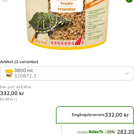
Artikel (2 varianter)
3800 ml
320872.3
Rek. pris* 419,90 kr
332,00 kr
87,40 kr / l
332,00 kr
Engångsleverans
282,20
-15%