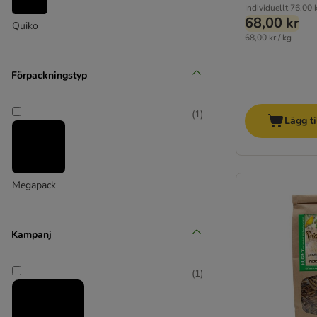
Individuellt
76,00 
68,00 kr
Quiko
68,00 kr / kg
Förpackningstyp
(
1
)
Lägg ti
Megapack
Kampanj
(
1
)