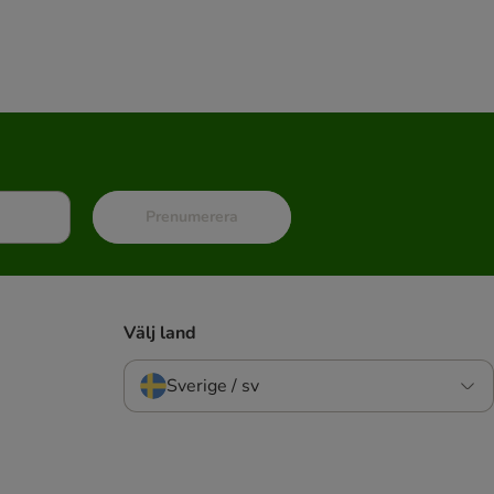
Prenumerera
Välj land
Sverige / sv