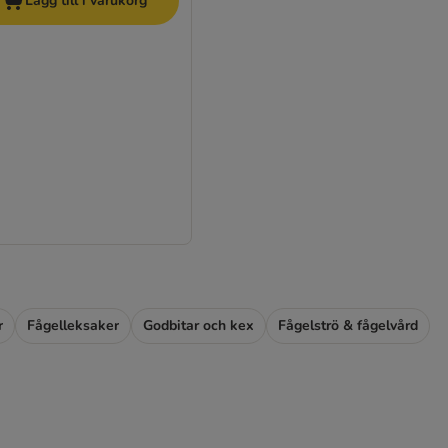
Lägg till i varukorg
r
Fågelleksaker
Godbitar och kex
Fågelströ & fågelvård