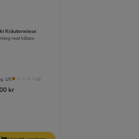
ki Kräuterwiese
örtäng med hållare
g: 1/5
(
1
)
00 kr