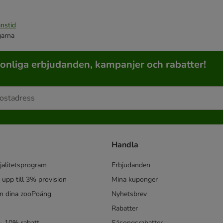
nstid
garna
sonliga erbjudanden, kampanjer och rabatter!
Handla
jalitetsprogram
Erbjudanden
- upp till 3% provision
Mina kuponger
in dina zooPoäng
Nyhetsbrev
Rabatter
- 10% rabatt
Säsongsrabatter