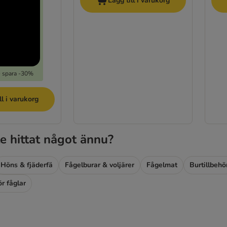
Lägg till i varukorg
- spara -30%
ll i varukorg
e hittat något ännu?
Höns & fjäderfä
Fågelburar & voljärer
Fågelmat
Burtillbehö
ör fåglar