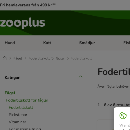
Fri hemleverans från 499 kr**
Hund
Katt
Smådjur
Fis
Open category menu: Hund
Open category menu: Katt
Open 
Fågel
Fodertillskott för fåglar
Fodertillskott
Foderti
Kategori
Även fåglar behöver 
Fågel
Fodertillskott för fåglar
1 - 6 av 6 resulta
Fodertillskott
Pickstenar
product items ha
Vitaminer
Vi anv
För matsmältning