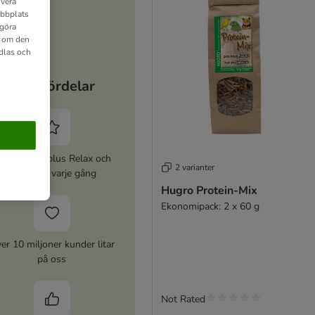
ivera
ebbplats
 göra
n om den
dlas och
Dina fördelar
ktivera zooplus Relax och
2 varianter
spara 5% varje gång
Hugro Protein-Mix
Ekonomipack: 2 x 60 g
er 10 miljoner kunder litar
på oss
Not Rated