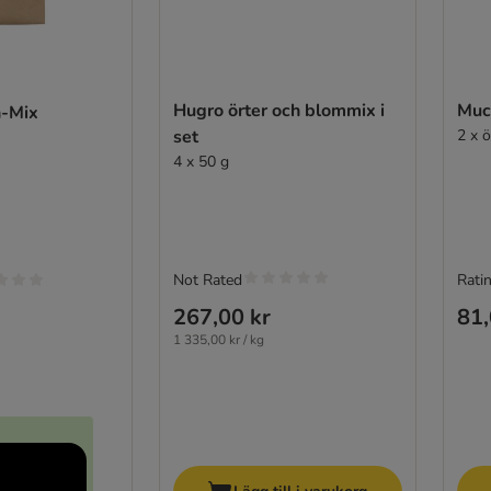
Hugro örter och blommix i
Muc
n-Mix
set
2 x 
4 x 50 g
Not Rated
Ratin
267,00 kr
81,
1 335,00 kr / kg