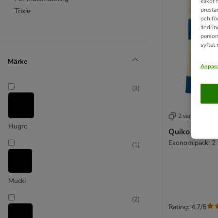
kakor 
presta
Trixie
och fö
ändrin
person
syftet
Märke
Anpass
(
3
)
2 varianter
Hugro
Quiko äggfod
Ekonomipack: 2 
(
1
)
Mucki
(
2
)
Rating: 4.7/5