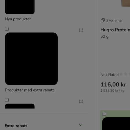
Nya produkter
2 varianter
Hugro Protei
(
1
)
60 g
Not Rated
116,00 kr
Produkter med extra rabatt
1 933,30 kr / kg
(
1
)
Extra rabatt