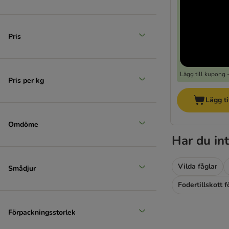
Reducerat pris
Pris
Lägg till kupong 
Pris per kg
Lägg ti
Omdöme
Har du int
Vilda fåglar
Smådjur
Fodertillskott f
Förpackningsstorlek