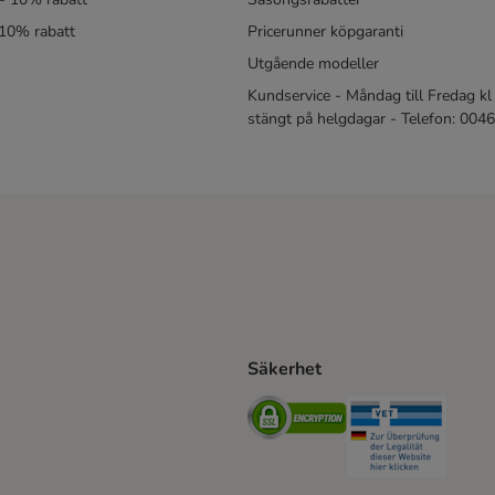
 10% rabatt
Pricerunner köpgaranti
Utgående modeller
Kundservice - Måndag till Fredag kl 
stängt på helgdagar - Telefon: 00
Säkerhet
Shipping Method
ing Shipping Method
Security
Securit
ethod