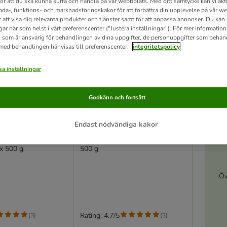
för att du ska kunna surfa och handla på vår webbplats. Med ditt samtycke kan vi akt
nda-, funktions- och marknadsföringskakor för att förbättra din upplevelse på vår w
r att visa dig relevanta produkter och tjänster samt för att anpassa annonser. Du kan
gar när som helst i vårt preferenscenter ("Justera inställningar"). För mer informatio
 som är ansvarig för behandlingen av dina uppgifter, de personuppgifter som behan
 med behandlingen hänvisas till preferenscenter.
integritetspolicy
a inställningar
Godkänn och fortsätt
A
2 varianter
Endast nödvändiga kakor
er
Quiko äggfoder
x 500 g
500 g
Öv
Rating: 4.7/5
(
3
)
(
3
)