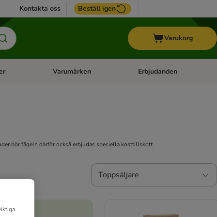
Kontakta oss
Beställ igen
Varukorg
er
Varumärken
Erbjudanden
menu: Häst
Open category menu: Veterinärfoder
Open category menu: Varum
er bör fågeln därför också erbjudas speciella kosttillskott.
Toppsäljare
iktiga