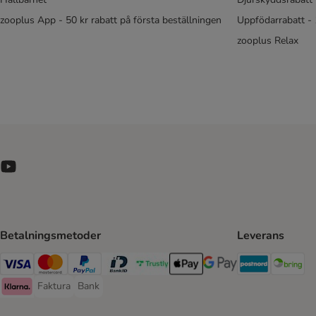
zooplus App - 50 kr rabatt på första beställningen
Uppfödarrabatt -
zooplus Relax
Betalningsmetoder
Leverans
Postnord 
Br
Visa Payment Method
Mastercard Payment Method
PayPal Payment Method
BankID Payment Method
Trustly Payment Method
Apple Pay Payment Method
Googple Pay Payment M
Faktura
Bank
Faktura Payment Method
Bank Payment Method
Klarna Payment Method