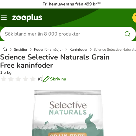
Fri hemleverans från 499 kr**
Katalogmeny
Sök
efter
produkter
Smådjur
Foder för smådjur
Kaninfoder
Science Selective Natural
Science Selective Naturals Grain
Free kaninfoder
1,5 kg
Skriv nu
(
0
)