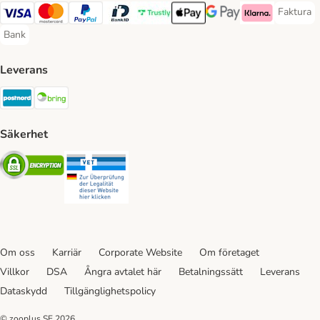
Faktura
Faktura 
Visa Payment Method
Mastercard Payment Method
PayPal Payment Method
BankID Payment Method
Trustly Payment Method
Apple Pay Payment Method
Googple Pay Payment M
Klarna Payment 
Bank
Bank Payment Method
Leverans
Postnord Shipping Method
Bring Shipping Method
Säkerhet
Security
Security
Om oss
Karriär
Corporate Website
Om företaget
Villkor
DSA
Ångra avtalet här
Betalningssätt
Leverans
Dataskydd
Tillgänglighetspolicy
© zooplus SE
2026