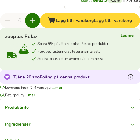
173,40
-15%
Lägg till i varukorg
Lägg till i varukorg
Läs mer
zooplus Relax
Spara 5% på alla zooplus Relax-produkter
Flexibel justering av leveransintervall
Ändra, pausa eller avbryt när som helst
Tjäna 20 zooPoäng på denna produkt
Leverans inom 2-4 vardagar
...mer
Returpolicy
...mer
Produktinfo
Ingredienser