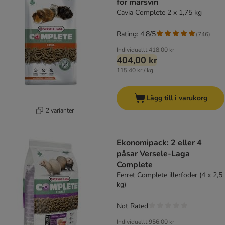
för marsvin
Cavia Complete 2 x 1,75 kg
Rating: 4.8/5
(
746
)
Individuellt
418,00 kr
404,00 kr
115,40 kr / kg
Lägg till i varukorg
2 varianter
Ekonomipack: 2 eller 4
påsar Versele-Laga
Complete
Ferret Complete illerfoder (4 x 2,5
kg)
Not Rated
Individuellt
956,00 kr