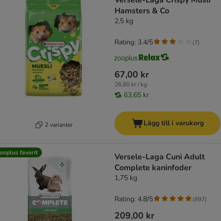
Versele-Laga Crispy Müsli
Hamsters & Co
2,5 kg
Rating: 3.4/5
(
7
)
67,00 kr
26,80 kr / kg
63,65 kr
Lägg till i varukorg
2 varianter
ooplus favorit
Versele-Laga Cuni Adult
Complete kaninfoder
1,75 kg
Rating: 4.8/5
(
897
)
209,00 kr