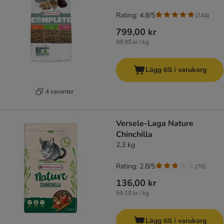
Rating: 4.8/5
(
744
)
799,00 kr
99,90 kr / kg
Lägg till i varukorg
4 varianter
Versele-Laga Nature
Chinchilla
2,3 kg
Rating: 2.8/5
(
76
)
136,00 kr
59,10 kr / kg
Lägg till i varukorg