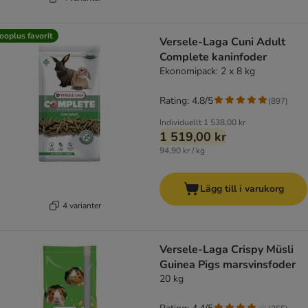
ooplus favorit
Versele-Laga Cuni Adult
Complete kaninfoder
Ekonomipack: 2 x 8 kg
Rating: 4.8/5
(
897
)
Individuellt
1 538,00 kr
1 519,00 kr
94,90 kr / kg
Lägg till i varukorg
4 varianter
Versele-Laga Crispy Müsli
Guinea Pigs marsvinsfoder
20 kg