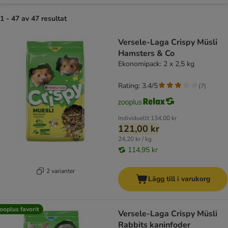
1 - 47 av 47 resultat
product items have been changed
Versele-Laga Crispy Müsli
Hamsters & Co
Ekonomipack: 2 x 2,5 kg
Rating: 3.4/5
(
7
)
Individuellt
134,00 kr
121,00 kr
24,20 kr / kg
114,95 kr
2 varianter
Lägg till i varukorg
ooplus favorit
Versele-Laga Crispy Müsli
Rabbits kaninfoder