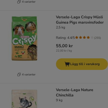
4 varianter
Versele-Laga Crispy Müsli
Guinea Pigs marsvinsfoder
2,5 kg
Rating: 4.4/5
(
255
)
55,00 kr
22,00 kr / kg
Lägg till i varukorg
4 varianter
Versele-Laga Nature
Chinchilla
9 kg