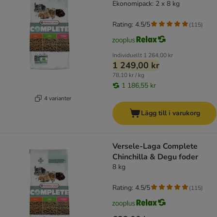
Ekonomipack: 2 x 8 kg
Rating: 4.5/5
(
115
)
Individuellt
1 264,00 kr
1 249,00 kr
78,10 kr / kg
1 186,55 kr
4 varianter
Lägg till i varukorg
Versele-Laga Complete
Chinchilla & Degu foder
8 kg
Rating: 4.5/5
(
115
)