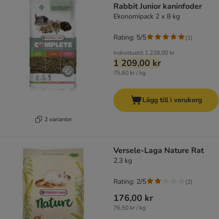
Rabbit Junior kaninfoder
Ekonomipack 2 x 8 kg
Rating: 5/5
(
1
)
Individuellt
1 228,00 kr
1 209,00 kr
75,60 kr / kg
Lägg till i varukorg
2 varianter
Versele-Laga Nature Rat
2,3 kg
Rating: 2/5
(
2
)
176,00 kr
76,50 kr / kg