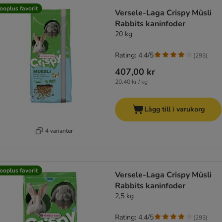
ooplus favorit
Versele-Laga Crispy Müsli
Rabbits kaninfoder
20 kg
Rating: 4.4/5
(
293
)
407,00 kr
20,40 kr / kg
Lägg till i varukorg
4 varianter
ooplus favorit
Versele-Laga Crispy Müsli
Rabbits kaninfoder
2,5 kg
Rating: 4.4/5
(
293
)