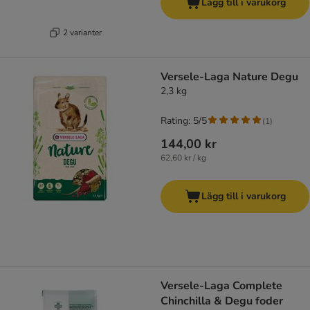
Lägg till i varukorg
2 varianter
Versele-Laga Nature Degu
2,3 kg
Rating: 5/5
(
1
)
144,00 kr
62,60 kr / kg
Lägg till i varukorg
Versele-Laga Complete
Chinchilla & Degu foder