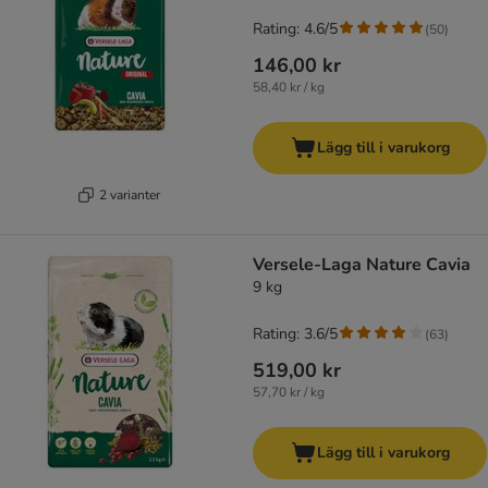
Rating: 4.6/5
(
50
)
146,00 kr
58,40 kr / kg
Lägg till i varukorg
2 varianter
Versele-Laga Nature Cavia
9 kg
Rating: 3.6/5
(
63
)
519,00 kr
57,70 kr / kg
Lägg till i varukorg