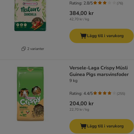
Rating: 2.8/5
(
76
)
384,00 kr
42,70 kr / kg
Lägg till i varukorg
2 varianter
Versele-Laga Crispy Müsli
Guinea Pigs marsvinsfoder
9 kg
Rating: 4.4/5
(
255
)
204,00 kr
22,70 kr / kg
Lägg till i varukorg