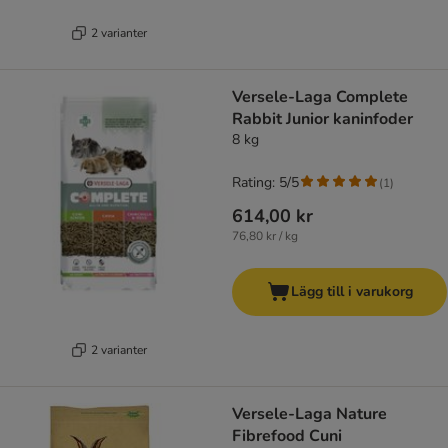
2 varianter
Versele-Laga Complete
Rabbit Junior kaninfoder
8 kg
Rating: 5/5
(
1
)
614,00 kr
76,80 kr / kg
Lägg till i varukorg
2 varianter
Versele-Laga Nature
Fibrefood Cuni