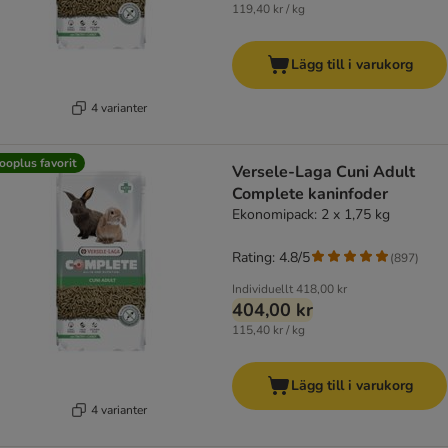
119,40 kr / kg
Lägg till i varukorg
4 varianter
ooplus favorit
Versele-Laga Cuni Adult
Complete kaninfoder
Ekonomipack: 2 x 1,75 kg
Rating: 4.8/5
(
897
)
Individuellt
418,00 kr
404,00 kr
115,40 kr / kg
Lägg till i varukorg
4 varianter