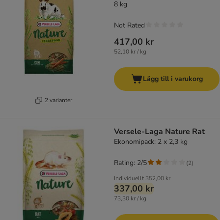
8 kg
Not Rated
417,00 kr
52,10 kr / kg
Lägg till i varukorg
2 varianter
Versele-Laga Nature Rat
Ekonomipack: 2 x 2,3 kg
Rating: 2/5
(
2
)
Individuellt
352,00 kr
337,00 kr
73,30 kr / kg