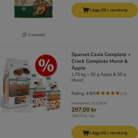
Lägg till i varukorg
2 varianter
Sparset Cavia Complete +
Crock Complete Morot &
Äpple
1,75 kg + 50 g Äpple & 50 g
Morot
Rating: 4.9/5
(
27
)
Individuellt
311,00 kr
297,00 kr
169,70 kr / kg
Lägg till i varukorg