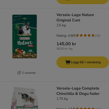
Versele-Laga Nature
Original Cuni
2,5 kg
Rating: 4.9/5
(
70
)
145,00 kr
58,00 kr / kg
Lägg till i varukorg
2 varianter
Versele-Laga Complete
Chinchilla & Degu foder
1,75 kg