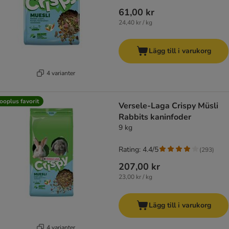
61,00 kr
24,40 kr / kg
Lägg till i varukorg
4 varianter
ooplus favorit
Versele-Laga Crispy Müsli
Rabbits kaninfoder
9 kg
Rating: 4.4/5
(
293
)
207,00 kr
23,00 kr / kg
Lägg till i varukorg
4 varianter