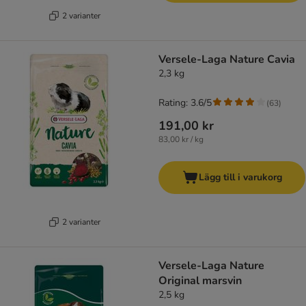
2 varianter
Versele-Laga Nature Cavia
2,3 kg
Rating: 3.6/5
(
63
)
191,00 kr
83,00 kr / kg
Lägg till i varukorg
2 varianter
Versele-Laga Nature
Original marsvin
2,5 kg