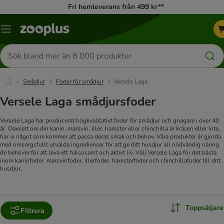
Fri hemleverans från 499 kr**
Katalogmeny
Sök
efter
produkter
Smådjur
Foder för smådjur
Versele Laga
Versele Laga smådjursfoder
Versele Laga har producerat högkvalitativt foder för smådjur och gnagare i över 40
år. Oavsett om din kanin, marsvin, iller, hamster eller chinchilla är kräsen eller inte,
har vi något som kommer att passa deras smak och behov. Våra produkter är gjorda
med omsorgsfullt utvalda ingredienser för att ge ditt husdjur all nödvändig näring
de behöver för att leva ett hälsosamt och aktivt liv. Välj Versele Laga för det bästa
inom kaninfoder, marsvinfoder, illerfoder, hamsterfoder och chinchillafoder till ditt
husdjur.
Toppsäljare
Filtrera