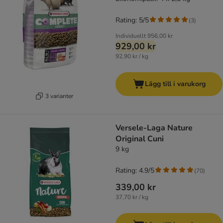
Rating: 5/5
(
3
)
Individuellt
956,00 kr
929,00 kr
92,90 kr / kg
Lägg till i varukorg
3 varianter
Versele-Laga Nature
Original Cuni
9 kg
Rating: 4.9/5
(
70
)
339,00 kr
37,70 kr / kg