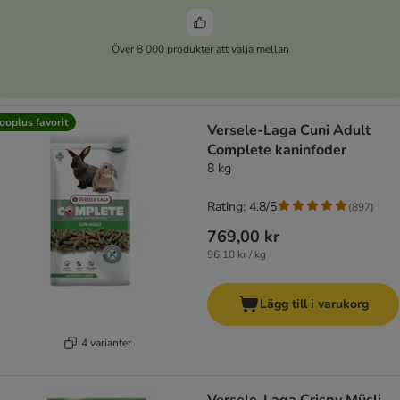
Över 8 000 produkter att välja mellan
ooplus favorit
Versele-Laga Cuni Adult
Complete kaninfoder
8 kg
Rating: 4.8/5
(
897
)
769,00 kr
96,10 kr / kg
Lägg till i varukorg
4 varianter