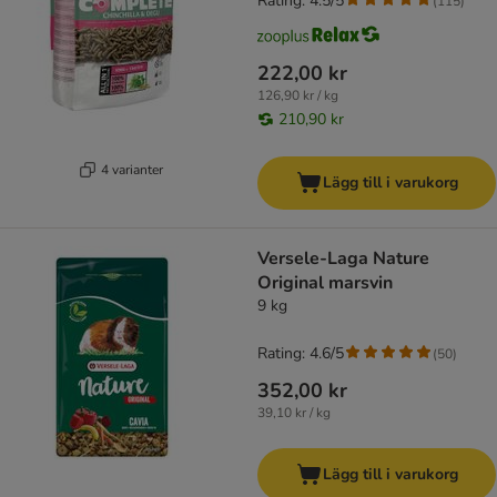
Rating: 4.5/5
(
115
)
222,00 kr
126,90 kr / kg
210,90 kr
4 varianter
Lägg till i varukorg
Versele-Laga Nature
Original marsvin
9 kg
Rating: 4.6/5
(
50
)
352,00 kr
39,10 kr / kg
Lägg till i varukorg