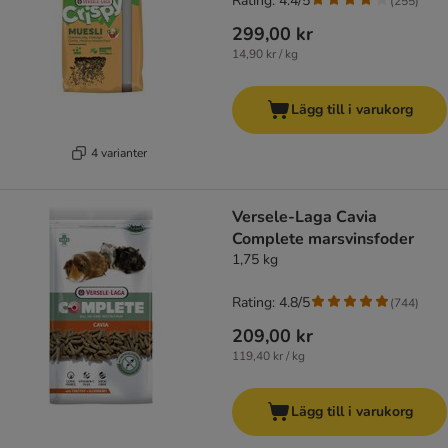
Rating: 4.4/5
(
255
)
299,00 kr
14,90 kr / kg
Lägg till i varukorg
4 varianter
Versele-Laga Cavia
Complete marsvinsfoder
1,75 kg
Rating: 4.8/5
(
744
)
209,00 kr
119,40 kr / kg
Lägg till i varukorg