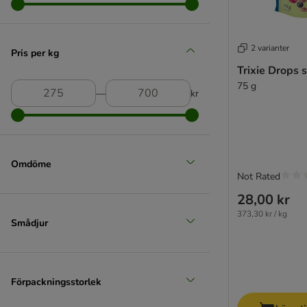
2 varianter
Pris per kg
Trixie Drops 
75 g
―
kr
Omdöme
Not Rated
28,00 kr
373,30 kr / kg
Smådjur
Förpackningsstorlek