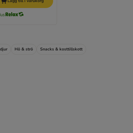
Lägg till i varukorg
djur
Hö & strö
Snacks & kosttillskott