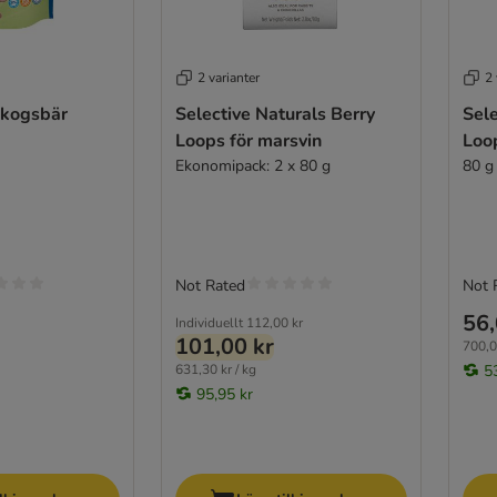
2 varianter
2 
skogsbär
Selective Naturals Berry
Sele
Loops för marsvin
Loo
Ekonomipack: 2 x 80 g
80 g
Not Rated
Not 
56,
Individuellt
112,00 kr
101,00 kr
700,0
631,30 kr / kg
5
95,95 kr