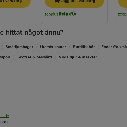
ll i varukorg
Lägg till i varukorg
e hittat något ännu?
Smådjurshagar
Utomhusburar
Burtillbehör
Foder för små
nsport
Skötsel & pälsvård
Vilda djur & insekter
nstid
garna