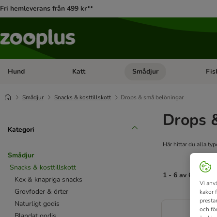
Fri hemleverans från 499 kr**
Hund
Katt
Smådjur
Fis
Open category menu: Hund
Open category menu: Katt
Open 
Smådjur
Snacks & kosttillskott
Drops & små belöningar
Drops 
Kategori
Här hittar du alla t
Smådjur
Snacks & kosttillskott
1 - 6 av 6 resulta
Kex & knapriga snacks
Vi anv
Grovfoder & örter
kakor 
product items ha
presta
Naturligt godis
och fö
Blandat godis