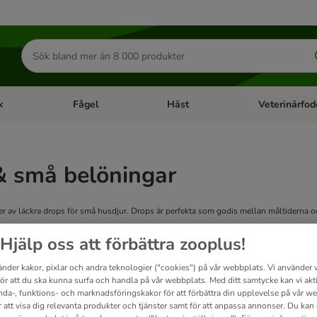
Sök
efter
produkter
k
Fågel
Häst
Veterinärfod
category menu: Smådjur
Open category menu: Fisk
Open category menu: Fågel
Open category 
& små belöningar
yper av läckra drops för små husdjur. Drops är perfekta som godis mellan måltiderna 
Hjälp oss att förbättra zooplus!
t
änder kakor, pixlar och andra teknologier ("cookies") på vår webbplats. Vi använder v
för att du ska kunna surfa och handla på vår webbplats. Med ditt samtycke kan vi akt
ve been changed
nda-, funktions- och marknadsföringskakor för att förbättra din upplevelse på vår w
r att visa dig relevanta produkter och tjänster samt för att anpassa annonser. Du kan