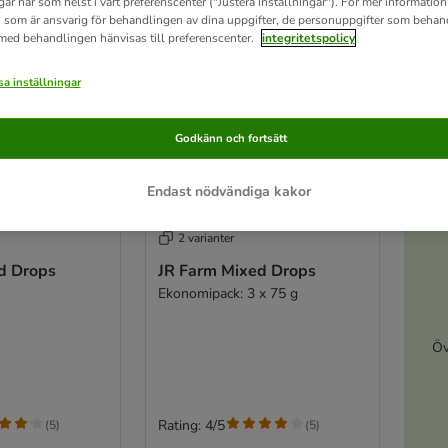
gar när som helst i vårt preferenscenter ("Justera inställningar"). För mer informatio
 som är ansvarig för behandlingen av dina uppgifter, de personuppgifter som behan
 med behandlingen hänvisas till preferenscenter.
integritetspolicy
a inställningar
Godkänn och fortsätt
Endast nödvändiga kakor
A
2 varianter
d Drops
JR Farm Mixed Drops
Ekonomipack: 3 x 75 g
Öv
Rating: 4/5
(
5
)
(
5
)