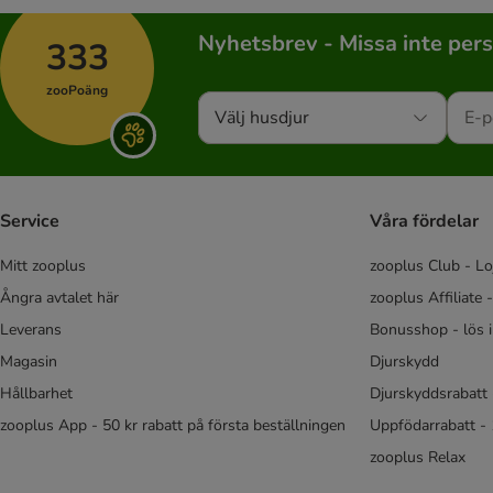
Nyhetsbrev - Missa inte per
333
zooPoäng
Välj husdjur
Service
Våra fördelar
Mitt zooplus
zooplus Club - Lo
Ångra avtalet här
zooplus Affiliate 
Leverans
Bonusshop - lös 
Magasin
Djurskydd
Hållbarhet
Djurskyddsrabatt 
zooplus App - 50 kr rabatt på första beställningen
Uppfödarrabatt -
zooplus Relax