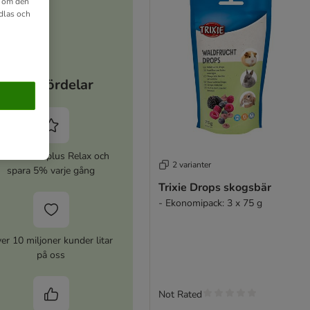
n om den
dlas och
Dina fördelar
ktivera zooplus Relax och
2 varianter
spara 5% varje gång
Trixie Drops skogsbär
- Ekonomipack: 3 x 75 g
er 10 miljoner kunder litar
på oss
Not Rated