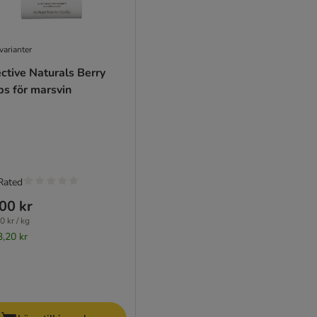
varianter
ctive Naturals Berry
ps för marsvin
Rated
00 kr
0 kr / kg
3,20 kr