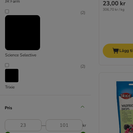
JR Farm
23,00 kr
Mucki
306,70 kr / kg
(
2
)
Trixie
Andra tillverkare
Lägg ti
Science Selective
(
2
)
Trixie
Pris
―
kr