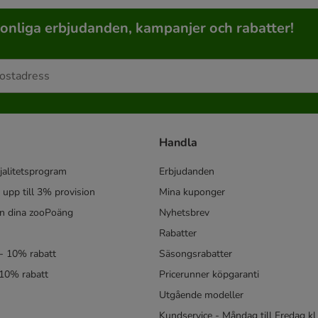
sonliga erbjudanden, kampanjer och rabatter!
Handla
jalitetsprogram
Erbjudanden
- upp till 3% provision
Mina kuponger
in dina zooPoäng
Nyhetsbrev
Rabatter
- 10% rabatt
Säsongsrabatter
 10% rabatt
Pricerunner köpgaranti
Utgående modeller
Kundservice - Måndag till Fredag kl 