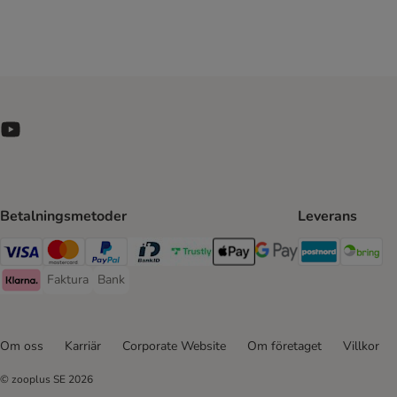
Betalningsmetoder
Leverans
Postnord 
Br
Visa Payment Method
Mastercard Payment Method
PayPal Payment Method
BankID Payment Method
Trustly Payment Method
Apple Pay Payment Method
Googple Pay Payment M
Faktura
Bank
Faktura Payment Method
Bank Payment Method
Klarna Payment Method
Om oss
Karriär
Corporate Website
Om företaget
Villkor
© zooplus SE
2026