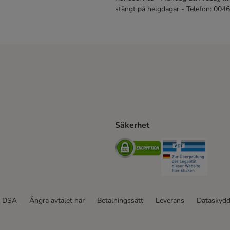
stängt på helgdagar - Telefon: 00
Säkerhet
Shipping Method
ing Shipping Method
Security
Securit
ethod
DSA
Ångra avtalet här
Betalningssätt
Leverans
Dataskyd