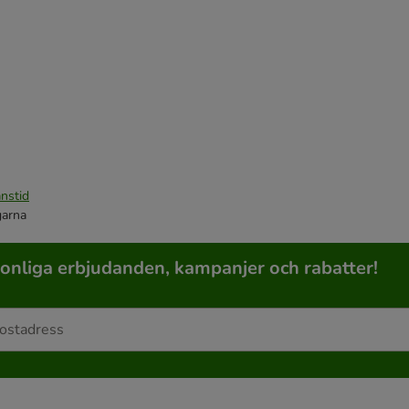
nstid
garna
sonliga erbjudanden, kampanjer och rabatter!