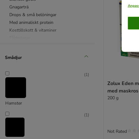
Anpass
Gnagarträ
Drops & små belöningar
Med animaliskt protein
Kosttillskott & vitaminer
Slickstenar
Naturliga matväxter
Kanin
Smådjur
Marsvin
Hamster
(
1
)
Möss & ökenråttor
Zolux Eden m
Råtta
med maskros
Chinchilla
200 g
Degu
Hamster
Iller
(
1
)
JR Farm
Versele Laga
Vitakraft
Not Rated
Bunny