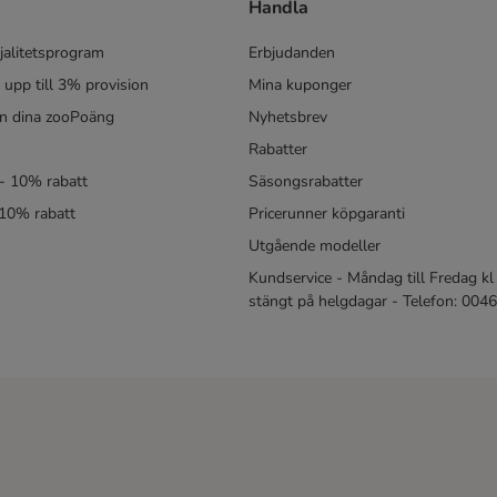
Handla
jalitetsprogram
Erbjudanden
- upp till 3% provision
Mina kuponger
in dina zooPoäng
Nyhetsbrev
Rabatter
- 10% rabatt
Säsongsrabatter
 10% rabatt
Pricerunner köpgaranti
Utgående modeller
Kundservice - Måndag till Fredag kl 
stängt på helgdagar - Telefon: 00