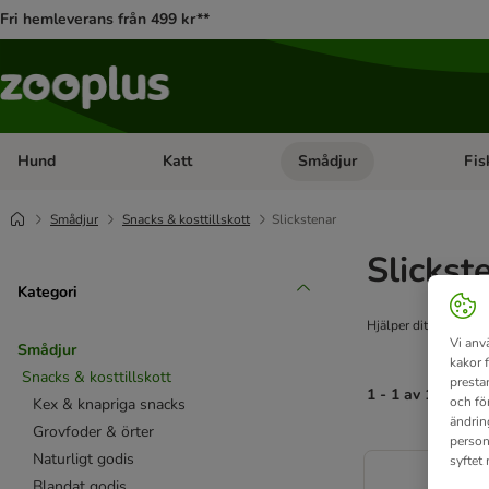
Fri hemleverans från 499 kr**
Hund
Katt
Smådjur
Fis
Open category menu: Hund
Open category menu: Katt
Open 
Smådjur
Snacks & kosttillskott
Slickstenar
Slickst
Kategori
Hjälper ditt lilla hu
Vi anv
Smådjur
kakor 
Snacks & kosttillskott
presta
1 - 1 av 1 resulta
och fö
Kex & knapriga snacks
ändrin
Grovfoder & örter
person
product items ha
Naturligt godis
syftet
Blandat godis