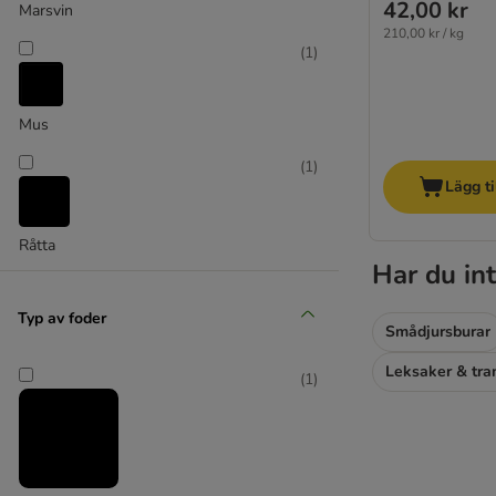
42,00 kr
Marsvin
Mucki
210,00 kr / kg
(
1
)
Trixie
Andra tillverkare
Mus
(
1
)
Lägg ti
Råtta
Har du int
Typ av foder
Smådjursburar
Leksaker & tra
(
1
)