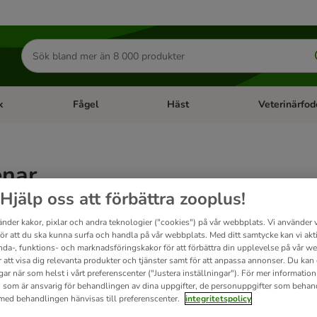
Sök
efter
produkter
k
Fågel
Häst
Veterinärfod
category menu: Smådjur
Open category menu: Fisk
Open category menu: Fågel
Open category 
enar
Hjälp oss att förbättra zooplus!
sdjur med tandvården och ger samtidigt ett tillskott av hälsosamma mineraler. Dessa min
änder kakor, pixlar och andra teknologier ("cookies") på vår webbplats. Vi använder v
för att du ska kunna surfa och handla på vår webbplats. Med ditt samtycke kan vi akt
nda-, funktions- och marknadsföringskakor för att förbättra din upplevelse på vår w
t
r att visa dig relevanta produkter och tjänster samt för att anpassa annonser. Du kan
gar när som helst i vårt preferenscenter ("Justera inställningar"). För mer informatio
 som är ansvarig för behandlingen av dina uppgifter, de personuppgifter som behan
ve been changed
 med behandlingen hänvisas till preferenscenter.
integritetspolicy