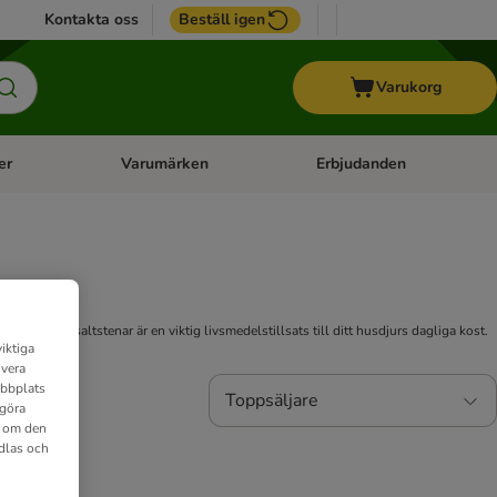
Kontakta oss
Beställ igen
Varukorg
er
Varumärken
Erbjudanden
menu: Häst
Open category menu: Veterinärfoder
Open category menu: Varum
eral- och saltstenar är en viktig livsmedelstillsats till ditt husdjurs dagliga kost.
iktiga
ivera
ebbplats
Toppsäljare
 göra
n om den
dlas och