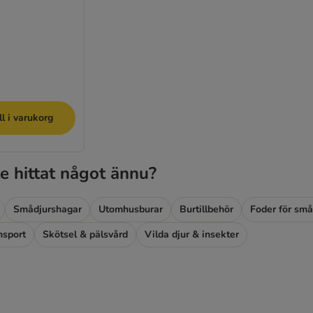
ll i varukorg
e hittat något ännu?
Smådjurshagar
Utomhusburar
Burtillbehör
Foder för små
nsport
Skötsel & pälsvård
Vilda djur & insekter