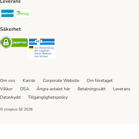
Leverans
Postnord Shipping Method
Bring Shipping Method
Säkerhet
Security
Security
Om oss
Karriär
Corporate Website
Om företaget
Villkor
DSA
Ångra avtalet här
Betalningssätt
Leverans
Dataskydd
Tillgänglighetspolicy
© zooplus SE
2026