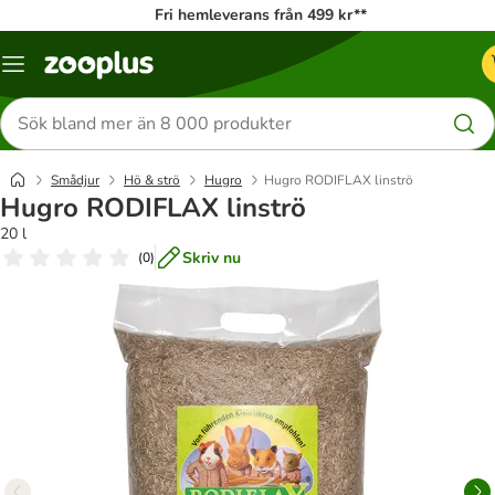
Fri hemleverans från 499 kr**
Katalogmeny
Sök
efter
produkter
Smådjur
Hö & strö
Hugro
Hugro RODIFLAX linströ
Hugro RODIFLAX linströ
20 l
Skriv nu
(
0
)