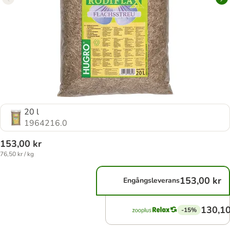
20 l
1964216.0
153,00 kr
76,50 kr / kg
153,00 kr
Engångsleverans
130,10
-15%