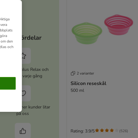
iktiga
ivera
ebbplats
 göra
Dina fördelar
n om den
dlas och
ktivera zooplus Relax och
2 varianter
spara 5% varje gång
Silicon reseskål
500 ml
er 10 miljoner kunder litar
på oss
Rating: 3.9/5
(
526
)