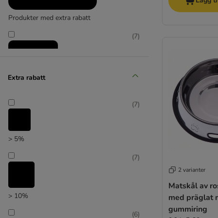
Lägg ti
Produkter med extra rabatt
(
7
)
Extra rabatt
Reducerat pris
(
7
)
(
4
)
> 5%
(
7
)
2 varianter
zooplus favorit
Matskål av ros
> 10%
med präglat 
gummiring
(
6
)