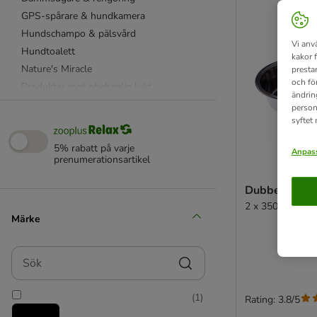
GPS-spårare & hundkamera
Hundschampo & pälsvård
Vi anv
Hundtoalett
kakor 
Nature's Miracle
presta
och fö
Produkter mot obehaglig lukt
ändrin
Produkter mot ohyra
person
syftet
Servering & förvaring
Svalkande produkter
5% rabatt på varje
Anpass
prenumerationsartikel
Dubbelskål m
2 x 350 ml, Ø 1
Märke
Sök
(
1
)
Rating: 3.8/5