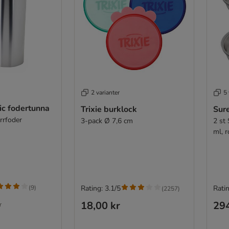
2 varianter
5 
ic fodertunna
Trixie burklock
Sur
orrfoder
3-pack Ø 7,6 cm
2 st
ml, r
(
9
)
Rating: 3.1/5
Ratin
(
2257
)
18,00 kr
294
r