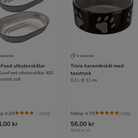
varianter
6 varianter
eFeed utbytesskålar
Trixie keramikskål med
 SureFeed utbytesskålar 400
tasstryck
ostfritt stål
0,3 l, Ø 12 cm
g: 4.3/5
Rating: 4.7/5
(
2018
)
(
1165
)
,00 kr
56,00 kr
56,00 kr / st