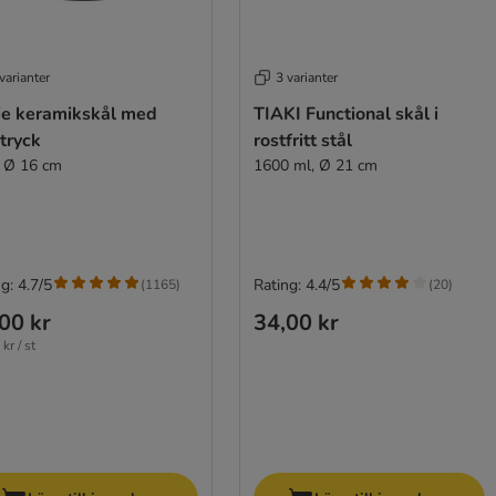
varianter
3 varianter
xie keramikskål med
TIAKI Functional skål i
tryck
rostfritt stål
l, Ø 16 cm
1600 ml, Ø 21 cm
g: 4.7/5
Rating: 4.4/5
(
1165
)
(
20
)
00 kr
34,00 kr
kr / st