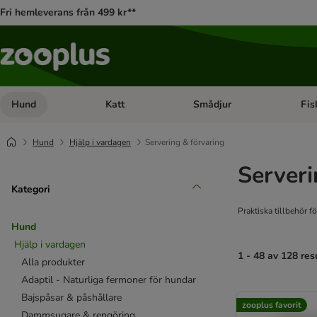
Fri hemleverans från 499 kr**
Hund
Katt
Smådjur
Fis
Open category menu: Hund
Open category menu: Katt
Open 
Hund
Hjälp i vardagen
Servering & förvaring
Serveri
Kategori
Praktiska tillbehör fö
Hund
Hjälp i vardagen
1 - 48 av 128 res
Alla produkter
Adaptil - Naturliga fermoner för hundar
product items ha
Bajspåsar & påshållare
zooplus favorit
Dammsugare & rengöring