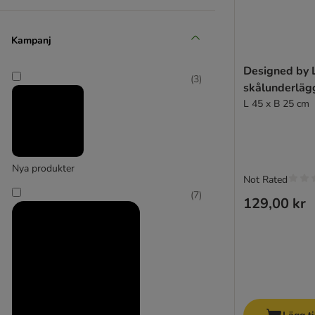
Curver
(
14
)
Kampanj
Designed by 
(
3
)
skålunderläg
L 45 x B 25 cm
Designed by Lotte
Nya produkter
(
2
)
Not Rated
(
7
)
129,00 kr
District 70