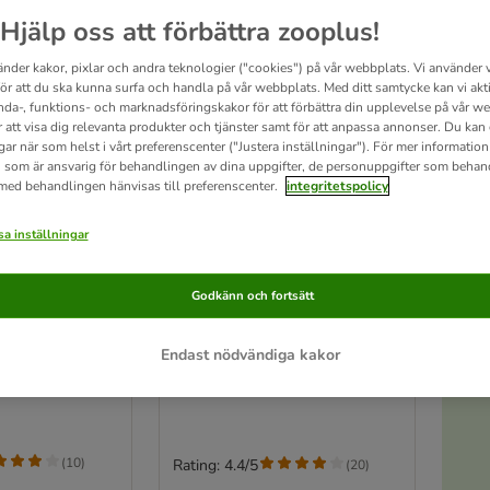
Hjälp oss att förbättra zooplus!
änder kakor, pixlar och andra teknologier ("cookies") på vår webbplats. Vi använder v
för att du ska kunna surfa och handla på vår webbplats. Med ditt samtycke kan vi akt
nda-, funktions- och marknadsföringskakor för att förbättra din upplevelse på vår w
r att visa dig relevanta produkter och tjänster samt för att anpassa annonser. Du kan
gar när som helst i vårt preferenscenter ("Justera inställningar"). För mer informatio
 som är ansvarig för behandlingen av dina uppgifter, de personuppgifter som behan
 med behandlingen hänvisas till preferenscenter.
integritetspolicy
a inställningar
A
3 varianter
ed ställ
TIAKI Functional skål i
Godkänn och fortsätt
3 cm
rostfritt stål
875 ml, Ø 17 cm
Endast nödvändiga kakor
Öv
(
10
)
Rating: 4.4/5
(
20
)