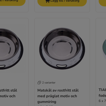
ll i varukorg
Lägg till i varukorg
2 varianter
TIA
tfritt stål
Matskål av rostfritt stål
fod
motiv och
med präglat motiv och
6 x 7
gummiring