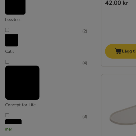
42,00 kr
beeztees
(
2
)
Lägg ti
Catit
(
4
)
Concept for Life
(
3
)
mer