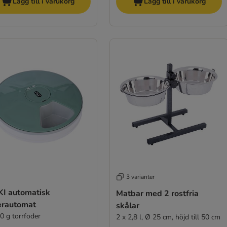
Lägg till i varukorg
Lägg till i varukorg
3 varianter
KI automatisk
Matbar med 2 rostfria
erautomat
skålar
0 g torrfoder
2 x 2,8 l, Ø 25 cm, höjd till 50 cm