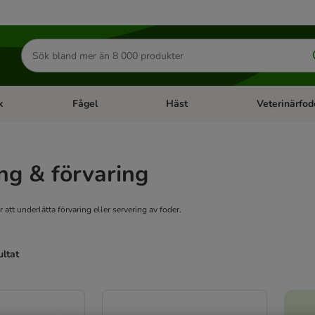
Sök
efter
produkter
k
Fågel
Häst
Veterinärfod
category menu: Smådjur
Open category menu: Fisk
Open category menu: Fågel
Open category 
ng & förvaring
r att underlätta förvaring eller servering av foder.
ultat
ve been changed