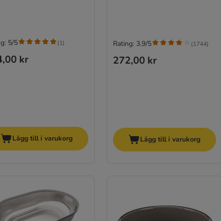
g: 5/5
(
1
)
Rating: 3.9/5
(
1744
)
,00 kr
272,00 kr
Lägg till i varukorg
Lägg till i varukorg