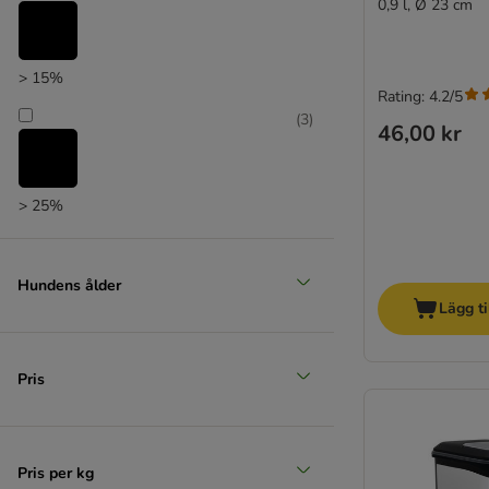
0,9 l, Ø 23 cm
> 15%
Rating: 4.2/5
(
3
)
46,00 kr
> 25%
(
2
)
Hundens ålder
Lägg ti
> 35%
(
2
)
Pris
> 50%
Pris per kg