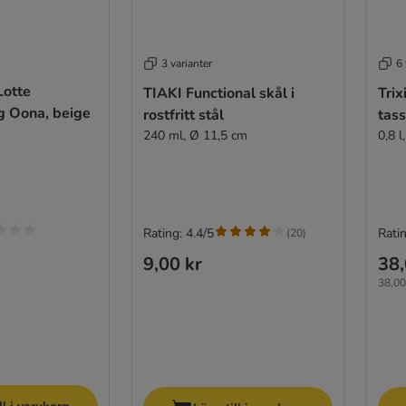
3 varianter
6 
Lotte
TIAKI Functional skål i
Tri
g Oona, beige
rostfritt stål
tass
240 ml, Ø 11,5 cm
0,8 
Rating: 4.4/5
Ratin
(
20
)
9,00 kr
38,
38,00 