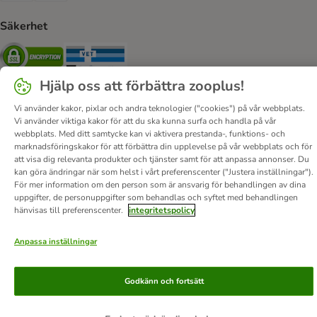
Säkerhet
Security
Security
Hjälp oss att förbättra zooplus!
Vi använder kakor, pixlar och andra teknologier ("cookies") på vår webbplats.
Vi använder viktiga kakor för att du ska kunna surfa och handla på vår
webbplats. Med ditt samtycke kan vi aktivera prestanda-, funktions- och
Om oss
Karriär
Corporate Website
Om företaget
marknadsföringskakor för att förbättra din upplevelse på vår webbplats och för
att visa dig relevanta produkter och tjänster samt för att anpassa annonser. Du
Villkor
DSA
Ångra avtalet här
Betalningssätt
Leverans
kan göra ändringar när som helst i vårt preferenscenter ("Justera inställningar").
Dataskydd
Tillgänglighetspolicy
För mer information om den person som är ansvarig för behandlingen av dina
uppgifter, de personuppgifter som behandlas och syftet med behandlingen
© zooplus SE
2026
hänvisas till preferenscenter.
integritetspolicy
Anpassa inställningar
Godkänn och fortsätt