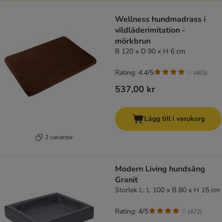
Wellness hundmadrass i
vildläderimitation -
mörkbrun
B 120 x D 90 x H 6 cm
Rating: 4.4/5
(
465
)
537,00 kr
Lägg till i varukorg
2 varianter
Modern Living hundsäng
Granit
Storlek L: L 100 x B 80 x H 15 cm
Rating: 4/5
(
472
)