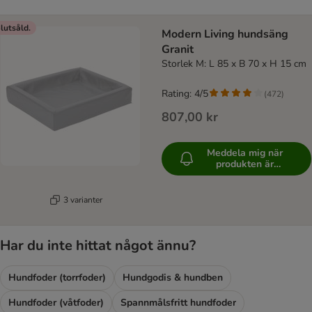
lutsåld.
Modern Living hundsäng
Granit
Storlek M: L 85 x B 70 x H 15 cm
Rating: 4/5
(
472
)
807,00 kr
Meddela mig när
produkten är
tillgänglig
3 varianter
Har du inte hittat något ännu?
Hundfoder (torrfoder)
Hundgodis & hundben
Hundfoder (våtfoder)
Spannmålsfritt hundfoder