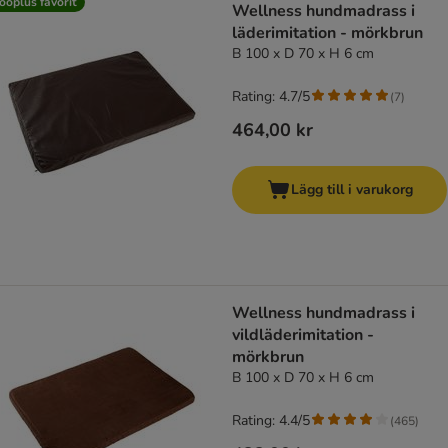
ooplus favorit
Wellness hundmadrass i
läderimitation - mörkbrun
B 100 x D 70 x H 6 cm
Rating: 4.7/5
(
7
)
464,00 kr
Lägg till i varukorg
Wellness hundmadrass i
vildläderimitation -
mörkbrun
B 100 x D 70 x H 6 cm
Rating: 4.4/5
(
465
)