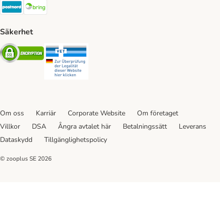
Postnord Shipping Method
Bring Shipping Method
Säkerhet
Security
Security
Om oss
Karriär
Corporate Website
Om företaget
Villkor
DSA
Ångra avtalet här
Betalningssätt
Leverans
Dataskydd
Tillgänglighetspolicy
© zooplus SE
2026