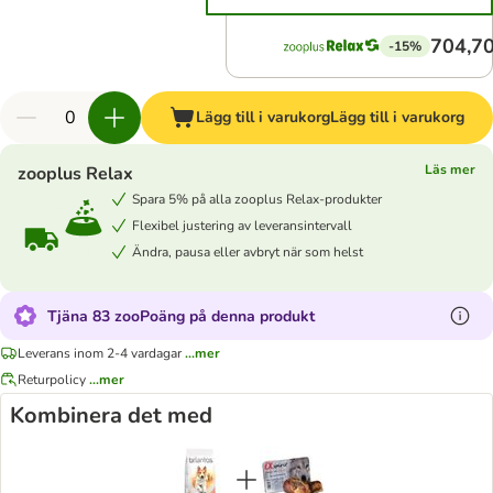
704,70
-15%
Lägg till i varukorg
Lägg till i varukorg
Läs mer
zooplus Relax
Spara 5% på alla zooplus Relax-produkter
Flexibel justering av leveransintervall
Ändra, pausa eller avbryt när som helst
Tjäna 83 zooPoäng på denna produkt
Leverans inom 2-4 vardagar
...mer
Returpolicy
...mer
Kombinera det med