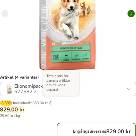
Totalt pris för
Artikel (4 varianter)
samma artiklar
om de köps
Ekonomipack: 2 x 14 kg
separat
527682.2
-3.38%
Individuellt
858,00 kr
829,00 kr
29,60 kr / kg
829,00 kr
Engångsleverans