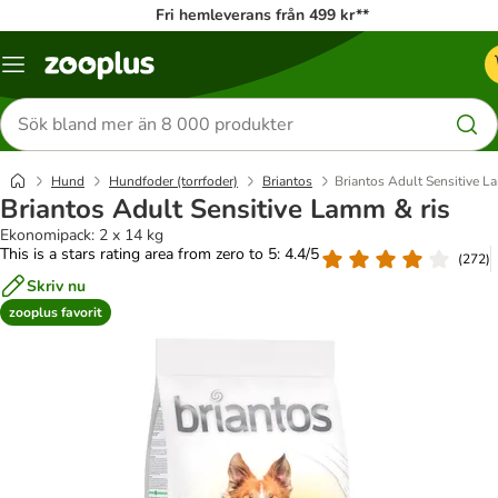
Fri hemleverans från 499 kr**
Katalogmeny
Sök
efter
produkter
Hund
Hundfoder (torrfoder)
Briantos
Briantos Adult Sensitive L
Briantos Adult Sensitive Lamm & ris
Ekonomipack: 2 x 14 kg
This is a stars rating area from zero to 5: 4.4/5
(
272
)
Skriv nu
zooplus favorit