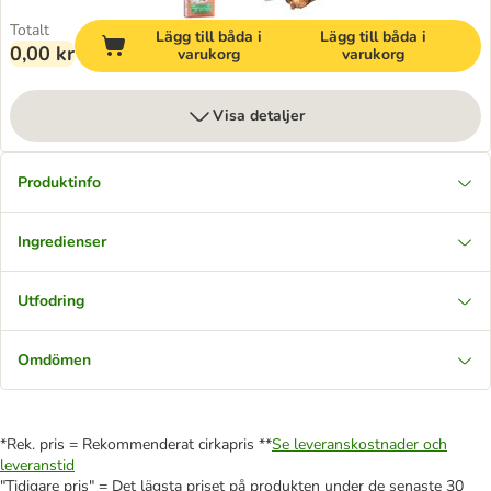
Totalt
Lägg till båda i
Lägg till båda i
0,00 kr
varukorg
varukorg
Visa detaljer
Produktinfo
Ingredienser
Utfodring
Omdömen
*Rek. pris = Rekommenderat cirkapris **
Se leveranskostnader och
leveranstid
"Tidigare pris" = Det lägsta priset på produkten under de senaste 30