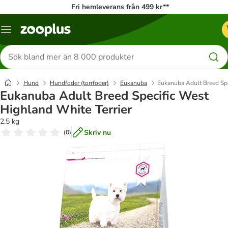
Fri hemleverans från 499 kr**
Katalogmeny
Sök
efter
produkter
Hund
Hundfoder (torrfoder)
Eukanuba
Eukanuba Adult Breed Spe
Eukanuba Adult Breed Specific West
Highland White Terrier
2,5 kg
Skriv nu
(
0
)