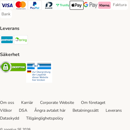
Faktura
Faktura 
Visa Payment Method
Mastercard Payment Method
PayPal Payment Method
BankID Payment Method
Trustly Payment Method
Apple Pay Payment Method
Googple Pay Payment M
Klarna Payment 
Bank
Bank Payment Method
Leverans
Postnord Shipping Method
Bring Shipping Method
Säkerhet
Security
Security
Om oss
Karriär
Corporate Website
Om företaget
Villkor
DSA
Ångra avtalet här
Betalningssätt
Leverans
Dataskydd
Tillgänglighetspolicy
© zooplus SE
2026