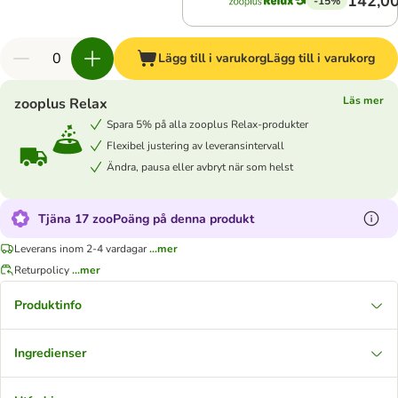
142,00
-15%
Lägg till i varukorg
Lägg till i varukorg
Läs mer
zooplus Relax
Spara 5% på alla zooplus Relax-produkter
Flexibel justering av leveransintervall
Ändra, pausa eller avbryt när som helst
Tjäna 17 zooPoäng på denna produkt
Leverans inom 2-4 vardagar
...mer
Returpolicy
...mer
Produktinfo
Ingredienser