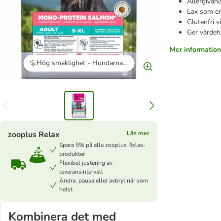
Allergivänl
Lax som en
Glutenfri 
Ger värdef
Mer information
Hög smaklighet - Hundarna äter med stor aptit och verkar njuta av smaken.
zooplus Relax
Läs mer
Spara 5% på alla zooplus Relax-
produkter
Flexibel justering av
leveransintervall
Ändra, pausa eller avbryt när som
helst
Kombinera det med