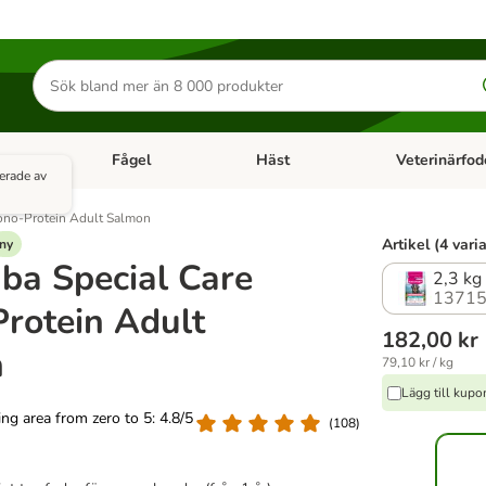
Sök
efter
produkter
k
Fågel
Häst
Veterinärfod
category menu: Smådjur
Open category menu: Fisk
Open category menu: Fågel
Open category 
erade av
ono-Protein Adult Salmon
Artikel (4 vari
ny
ba Special Care
2,3 kg
13715
rotein Adult
182,00 kr
n
79,10 kr / kg
Lägg till kup
ting area from zero to 5: 4.8/5
(
108
)