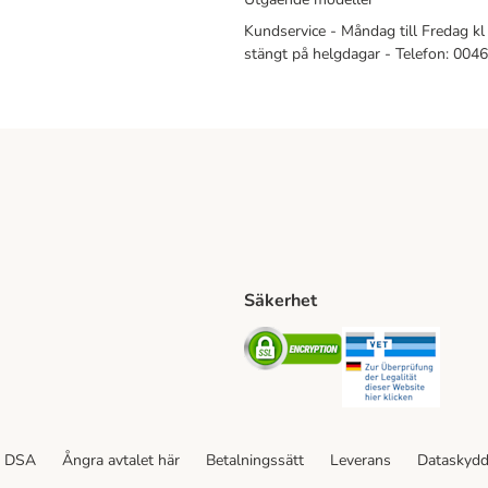
Kundservice - Måndag till Fredag kl 
stängt på helgdagar - Telefon: 00
Säkerhet
Shipping Method
ing Shipping Method
Security
Securit
ethod
DSA
Ångra avtalet här
Betalningssätt
Leverans
Dataskyd