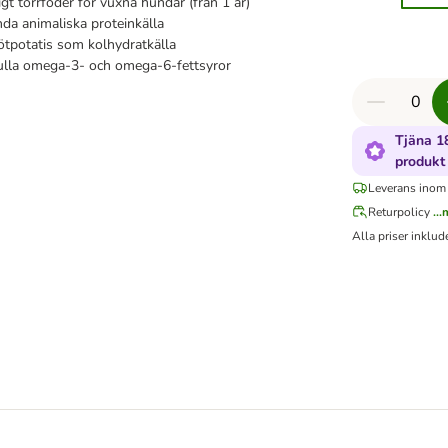
igt torrfoder för vuxna hundar (från 1 år)
da animaliska proteinkälla
sötpotatis som kolhydratkälla
ulla omega-3- och omega-6-fettsyror
Tjäna 1
produkt
Leverans inom
Returpolicy
..
Alla priser inklu