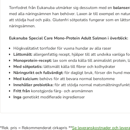
Torrfodret från Eukanuba utmärker sig dessutom med en
balanse
med alla näringsämnen han behöver. Laxen är till exempel en natu
att stödja hud och päls. Glutenfri sötpotatis fungerar som en lätts
näringsämnen.
Eukanuba Special Care Mono-Protein Adult Salmon i överblick:
Högkvalitativt torrfoder för vuxna hundar av alla raser
Lättsmält:
allergenfattig recept, hjälper till att undvika vanliga 
Monoprotein-recept:
lax som enda källa till animaliskt protein, 
Med sötpotatis:
lättsmält källa till fibrer och kolhydrater
Näringsrikt och fullvärdigt:
för dagligt bruk, förser din hund me
Med kalcium:
behövs för att bevara normal benstomme
Innehåller prebiotika:
för att stödja normal matsmältningsfunk
Fritt från
konstgjorda färg- och aromämnen
Inga
genetiskt modifierade ingredienser
*Rek. pris = Rekommenderat cirkapris **
Se leveranskostnader och levera