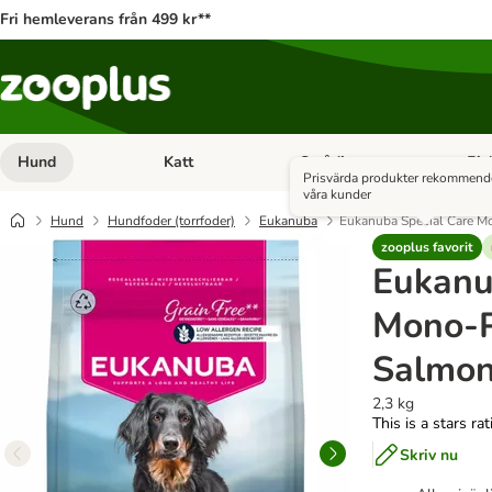
Fri hemleverans från 499 kr**
Hund
Katt
Smådjur
Fis
Open category menu: Hund
Open category menu: Katt
Open 
Prisvärda produkter rekommend
våra kunder
Hund
Hundfoder (torrfoder)
Eukanuba
Eukanuba Special Care M
zooplus favorit
Eukanu
Mono-P
Salmo
2,3 kg
This is a stars ra
Skriv nu