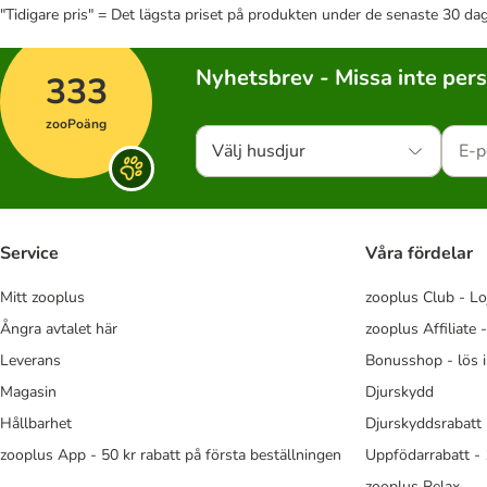
"Tidigare pris" = Det lägsta priset på produkten under de senaste 30 da
Nyhetsbrev - Missa inte per
333
zooPoäng
Välj husdjur
Service
Våra fördelar
Mitt zooplus
zooplus Club - Lo
Ångra avtalet här
zooplus Affiliate 
Leverans
Bonusshop - lös 
Magasin
Djurskydd
Hållbarhet
Djurskyddsrabatt 
zooplus App - 50 kr rabatt på första beställningen
Uppfödarrabatt -
zooplus Relax