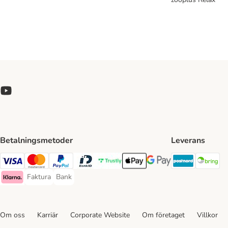
Betalningsmetoder
Leverans
Postnord 
Br
Visa Payment Method
Mastercard Payment Method
PayPal Payment Method
BankID Payment Method
Trustly Payment Method
Apple Pay Payment Method
Googple Pay Payment M
Faktura
Bank
Faktura Payment Method
Bank Payment Method
Klarna Payment Method
Om oss
Karriär
Corporate Website
Om företaget
Villkor