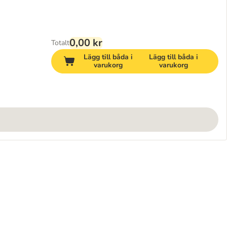
0,00 kr
Totalt
Lägg till båda i
Lägg till båda i
varukorg
varukorg