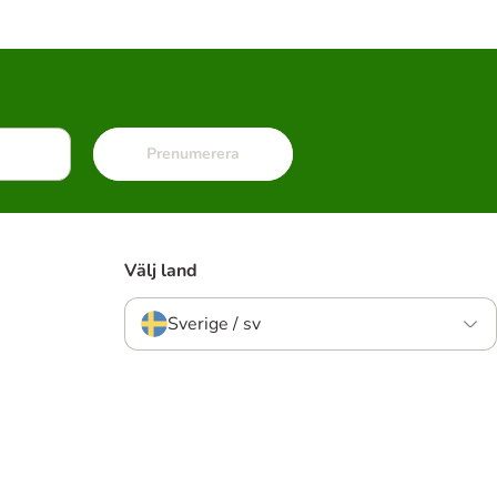
Prenumerera
Välj land
Sverige / sv