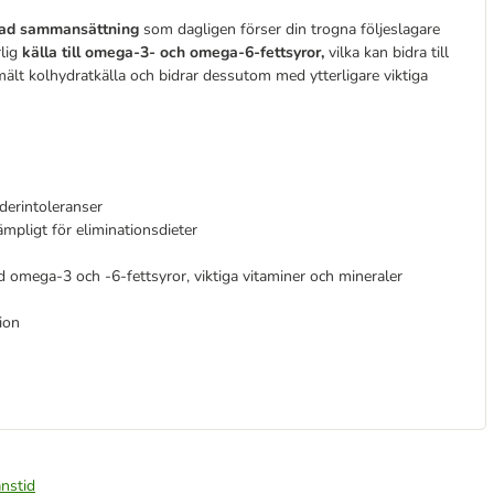
rad sammansättning
som dagligen förser din trogna följeslagare
rlig
källa till omega-3- och omega-6-fettsyror,
vilka kan bidra till
mält kolhydratkälla och bidrar dessutom med ytterligare viktiga
foderintoleranser
lämpligt för eliminationsdieter
d omega-3 och -6-fettsyror, viktiga vitaminer och mineraler
tion
nstid