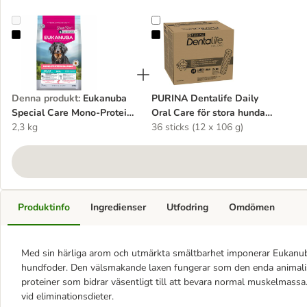
Eukanuba Special Care Mono-Protein Adult Salmon
PURINA Dentalife Daily Oral Care 
Denna produkt
:
Eukanuba
PURINA Dentalife Daily
Special Care Mono-Protein
Oral Care för stora hundar
Adult Salmon
2,3 kg
(25-40 kg)
36 sticks (12 x 106 g)
Produktinfo
Ingredienser
Utfodring
Omdömen
Med sin härliga arom och utmärkta smältbarhet imponerar Eukanub
hundfoder. Den välsmakande laxen fungerar som den enda animalis
proteiner som bidrar väsentligt till att bevara normal muskelmassa
vid eliminationsdieter.