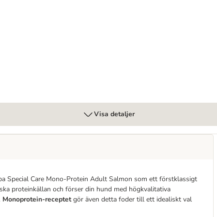
för stora hundar (25-40 kg)
Visa detaljer
a Special Care Mono-Protein Adult Salmon som ett förstklassigt
ka proteinkällan och förser din hund med högkvalitativa
.
Monoprotein-receptet
gör även detta foder till ett idealiskt val