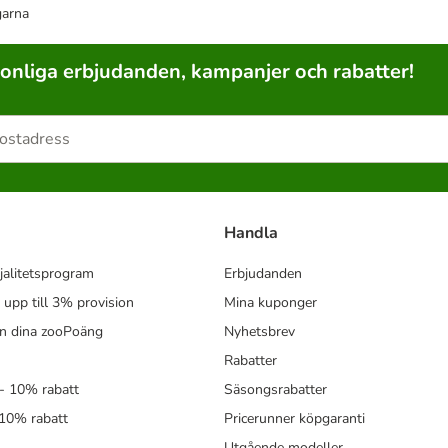
garna
sonliga erbjudanden, kampanjer och rabatter!
Handla
jalitetsprogram
Erbjudanden
- upp till 3% provision
Mina kuponger
in dina zooPoäng
Nyhetsbrev
Rabatter
- 10% rabatt
Säsongsrabatter
 10% rabatt
Pricerunner köpgaranti
Utgående modeller