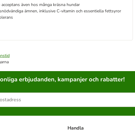
 hög acceptans även hos många kräsna hundar
snödvändiga ämnen, inklusive C-vitamin och essentiella fettsyror
olerans
nstid
garna
sonliga erbjudanden, kampanjer och rabatter!
Handla