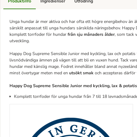
Produktinfo
Ingredienser
Utfodring
Unga hundar är mer aktiva och har ofta ett högre energibehov än äl
särskilt anpassat till unga hundars särskilda näringsbehov. Happy 
komplett torrfoder för hundar
från sju månaders ålder
, som tack 
utveckling.
Happy Dog Supreme Sensible Junior med kyckling, lax och potatis f
livsnödvändiga ämnen på vägen till att bli en vuxen hund. Tack va
hundar med känslig mage. Fodret innehåller bland annat nyzeeländsk
minst övertygar meten med en
utsökt smak
och accepteras därför 
Happy Dog Supreme Sensible Junior med kyckling, lax & potatis 
Komplett torrfoder för unga hundar från 7 till 18 levnadsmåna