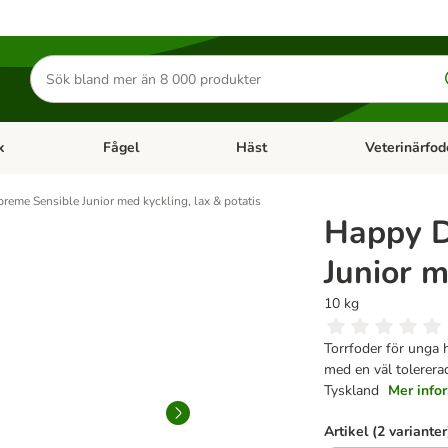
Sök
efter
produkter
k
Fågel
Häst
Veterinärfod
category menu: Smådjur
Open category menu: Fisk
Open category menu: Fågel
Open category 
eme Sensible Junior med kyckling, lax & potatis
Happy D
Junior m
10 kg
Torrfoder för unga h
med en väl tolererad
Tyskland
Mer info
Artikel (2 varianter