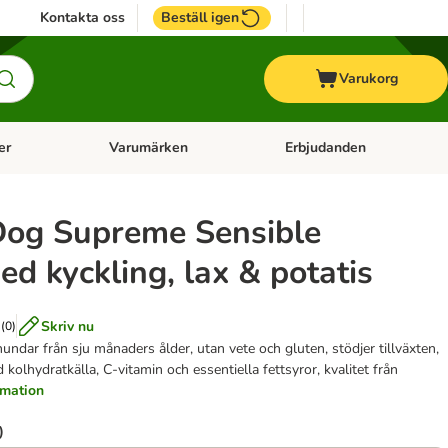
Kontakta oss
Beställ igen
Varukorg
er
Varumärken
Erbjudanden
menu: Häst
Open category menu: Veterinärfoder
Open category menu: Varum
og Supreme Sensible
ed kyckling, lax & potatis
Skriv nu
(
0
)
undar från sju månaders ålder, utan vete och gluten, stödjer tillväxten,
 kolhydratkälla, C-vitamin och essentiella fettsyror, kvalitet från
rmation
)