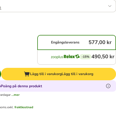
1
577,00 kr
Engångsleverans
490,50 kr
-15%
Lägg till i varukorg
Lägg till i varukorg
oPoäng på denna produkt
vardagar
...mer
 moms.
exkl.
fraktkostnad