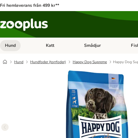
Fri hemleverans från 499 kr**
Hund
Katt
Smådjur
Fis
Open category menu: Hund
Open category menu: Katt
Open 
Hund
Hundfoder (torrfoder)
Happy Dog Supreme
Happy Dog Supr