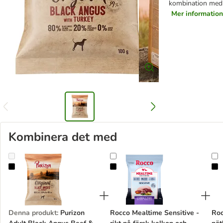
kombination med
Mer information
Kombinera det med
Purizon Adult Black Angus Beef & Turkey - Grain Free
Rocco Mealtime Sensitive - rikt på
R
Denna produkt
:
Purizon
Rocco Mealtime Sensitive -
Roc