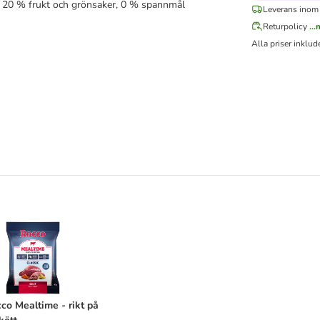
 20 % frukt och grönsaker, 0 % spannmål
Leverans inom
Returpolicy
..
Alla priser inklu
 färsk kalkon och färsk kyckling
occo Mealtime - rikt på nötkött
co Mealtime - rikt på