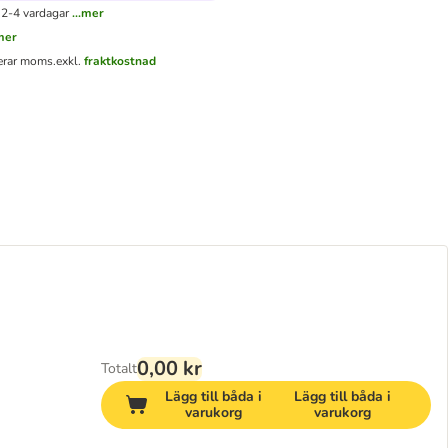
 2-4 vardagar
...mer
.mer
derar moms.
exkl.
fraktkostnad
0,00 kr
Totalt
Lägg till båda i
Lägg till båda i
varukorg
varukorg