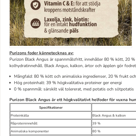
Purizons foder kännetecknas av:
Purizon Black Angus är spannmålsfritt, innehåller 80 % kött, 20 %
kolhydratinnehåll. Black Angus, kalkon, ärtor och äpplen gör fodret 
Mångfald: 80 % kött och animaliska ingredienser, 20 % frukt oc
Hög proteinhalt: 39 % högkvalitativa proteiner ger energi
0 % spannmål: särskilt väl tolererat, med potatis och sötpotatis
Purizon Black Angus är ett högkvalitativt helfoder för vuxna hund
Specifikationer
Proteinkälla
Black Angus & kalkon
Råproteininnehåll
39 %
Animaliska komponenter
80
%