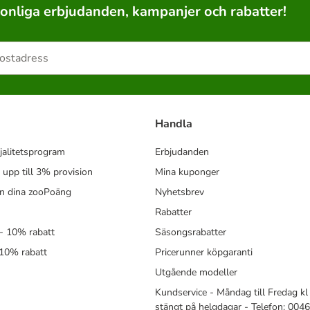
sonliga erbjudanden, kampanjer och rabatter!
Handla
jalitetsprogram
Erbjudanden
- upp till 3% provision
Mina kuponger
in dina zooPoäng
Nyhetsbrev
Rabatter
- 10% rabatt
Säsongsrabatter
 10% rabatt
Pricerunner köpgaranti
Utgående modeller
Kundservice - Måndag till Fredag kl 
stängt på helgdagar - Telefon: 00