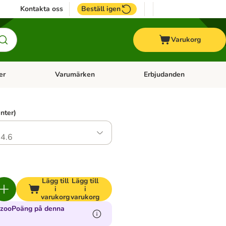
Kontakta oss
Beställ igen
Varukorg
er
Varumärken
Erbjudanden
menu: Häst
Open category menu: Veterinärfoder
Open category menu: Varum
anter)
4.6
Lägg till
Lägg till
i
i
varukorg
varukorg
 zooPoäng på denna