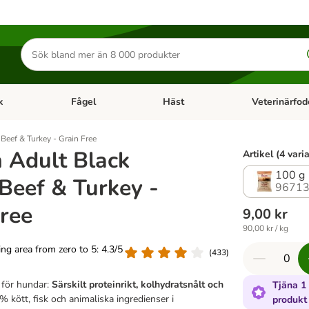
Sök
efter
produkter
k
Fågel
Häst
Veterinärfod
category menu: Smådjur
Open category menu: Fisk
Open category menu: Fågel
Open category 
Beef & Turkey - Grain Free
n Adult Black
Artikel (4 vari
100 g
Beef & Turkey -
96713
Free
9,00 kr
90,00 kr / kg
ting area from zero to 5: 4.3/5
(
433
)
 för hundar:
Särskilt proteinrikt, kolhydratsnålt och
Tjäna 1
 kött, fisk och animaliska ingredienser i
produkt