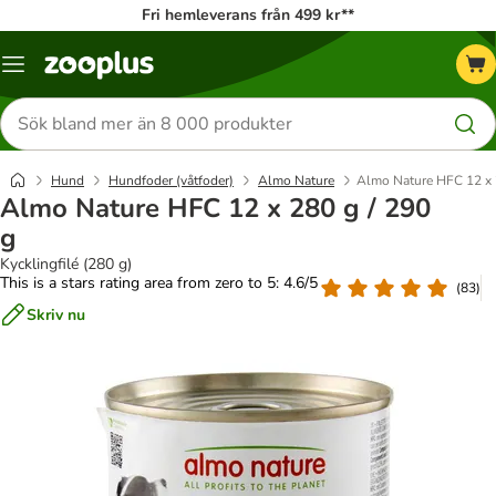
Fri hemleverans från 499 kr**
Katalogmeny
Sök
efter
produkter
Hund
Hundfoder (våtfoder)
Almo Nature
Almo Nature HFC 12 x 
Almo Nature HFC 12 x 280 g / 290
g
Kycklingfilé (280 g)
This is a stars rating area from zero to 5: 4.6/5
(
83
)
Skriv nu