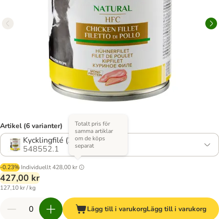
Totalt pris för
Artikel (6 varianter)
samma artiklar
om de köps
Kycklingfilé (280 g)
separat
548552.1
-0.23%
Individuellt
428,00 kr
427,00 kr
127,10 kr / kg
Lägg till i varukorg
Lägg till i varukorg