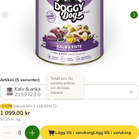
Totalt pris för
Artikel (5 varianter)
samma artiklar
om de köps
Kalv & anka
separat
2159723.0
-1.52%
Individuellt
1 116,00 kr
1 099,00 kr
57,20 kr / kg
Lägg till i varukorg
Lägg till i varukorg