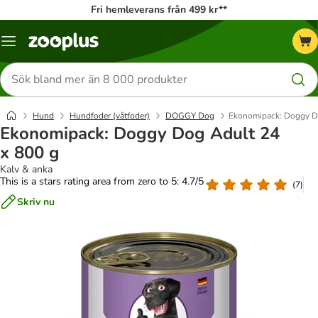
Fri hemleverans från 499 kr**
Katalogmeny
Sök
efter
produkter
Hund
Hundfoder (våtfoder)
DOGGY Dog
Ekonomipack: Doggy Do
Ekonomipack: Doggy Dog Adult 24
x 800 g
Kalv & anka
This is a stars rating area from zero to 5: 4.7/5
(
7
)
Skriv nu