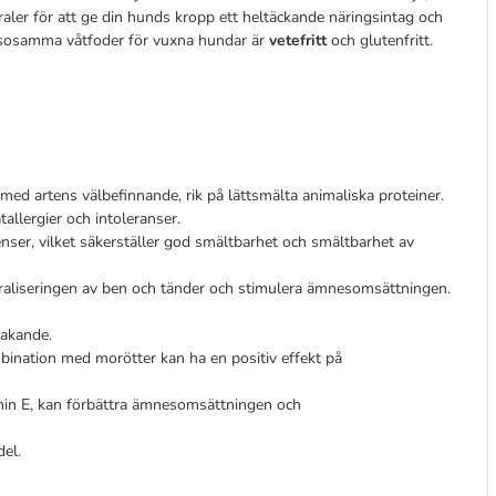
raler för att ge din hunds kropp ett heltäckande näringsintag och
älsosamma våtfoder för vuxna hundar är
vetefritt
och glutenfritt.
 med artens välbefinnande, rik på lättsmälta animaliska proteiner.
allergier och intoleranser.
nser, vilket säkerställer god smältbarhet och smältbarhet av
raliseringen av ben och tänder och stimulera ämnesomsättningen.
makande.
ombination med morötter kan ha en positiv effekt på
min E, kan förbättra ämnesomsättningen och
el.