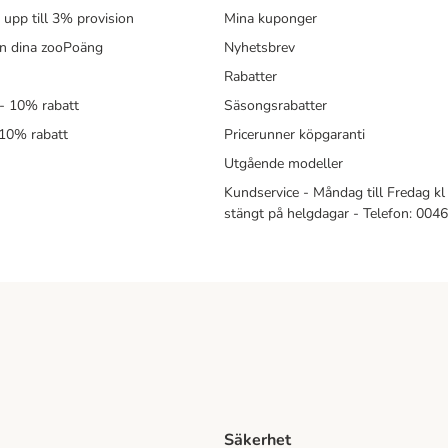
- upp till 3% provision
Mina kuponger
in dina zooPoäng
Nyhetsbrev
Rabatter
- 10% rabatt
Säsongsrabatter
 10% rabatt
Pricerunner köpgaranti
Utgående modeller
Kundservice - Måndag till Fredag kl 
stängt på helgdagar - Telefon: 00
Säkerhet