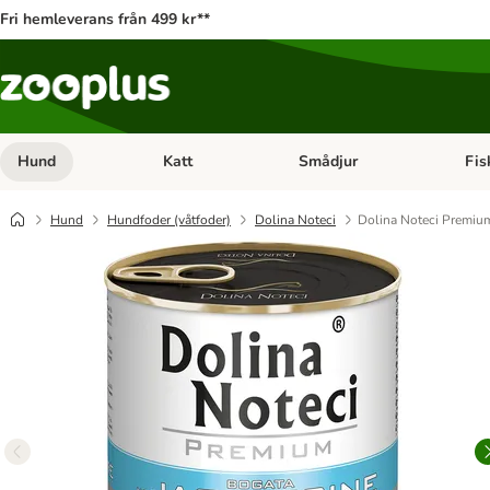
Fri hemleverans från 499 kr**
Hund
Katt
Smådjur
Fis
Open category menu: Hund
Open category menu: Katt
Open 
Hund
Hundfoder (våtfoder)
Dolina Noteci
Dolina Noteci Premium