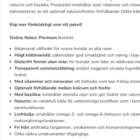
naturris och basilika. Produkten innehåller även vitaminer och mine
kännetecknas av ett optimalt kalcium/fosfor-förhållande. Detta h
Köp mer fördelaktigt som ett paket!
Dolina Noteci Premium i
korthet
Balanserat våtfoder för vuxna hundar av alla raser.
Högt köttinnehåll:
säkerställer god smaklighet och näring i linje
Glutenfri formel utan vete:
för hundar som lider av adekvata mat
Transparent sammansättning:
endast noggrant utvalda ingredie
fodret.
Med vitaminer och mineraler:
ett helfoder som kan främja mine
Optimalt förhållande mellan kalcium och fosfor.
Med basilika:
innehåller eteriska oljor som gör fodret mer väls
Naturris:
en värdefull källa till vattenlösliga kostfibrer som i k
tarmfunktionen.
Linfröolja:
innehåller omega-3- och omega-6-fettsyror och vita
matsmältningsfunktionen.
Fri från
artificiella färgämnen, smakämnen och konserveringsmed
Olika läckra smakvarianter tillgängliga.