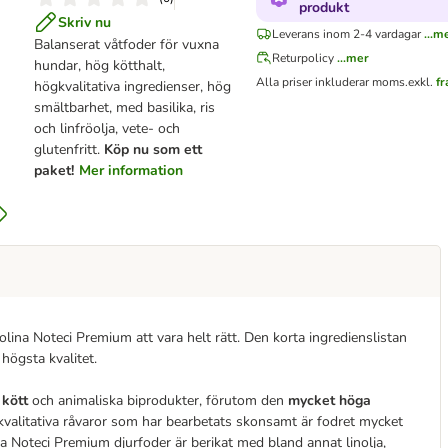
produkt
Skriv nu
Leverans inom 2-4 vardagar
...m
Balanserat våtfoder för vuxna
Returpolicy
...mer
hundar, hög kötthalt,
Alla priser inkluderar moms.
exkl.
f
högkvalitativa ingredienser, hög
smältbarhet, med basilika, ris
och linfröolja, vete- och
glutenfritt.
Köp nu som ett
paket!
Mer information
ina Noteci Premium att vara helt rätt. Den korta ingredienslistan
högsta kvalitet.
kött
och animaliska biprodukter, förutom den
mycket höga
ögkvalitativa råvaror som har bearbetats skonsamt är fodret mycket
a Noteci Premium djurfoder är berikat med bland annat linolja,