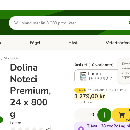
Sök
efter
produkter
k
Fågel
Häst
Veterinärfod
category menu: Smådjur
Open category menu: Fisk
Open category menu: Fågel
Open category 
, 24 x 800 g
Dolina
Total
Artikel (10 varianter)
samma
om d
Lamm
Noteci
separ
1873262.7
Premium,
-1.46%
Individuellt
1 298,00 kr
1 279,00 kr
24 x 800
66,60 kr / kg
Lä
g
va
Lamm
Tjäna 128 zooPoäng p
(
0
)