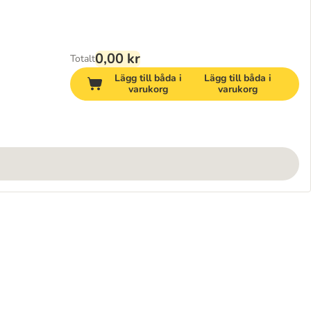
0,00 kr
Totalt
Lägg till båda i
Lägg till båda i
varukorg
varukorg