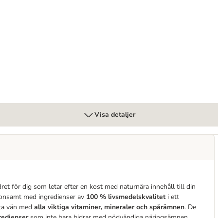
er
 morot, lingon och rosmarin
Visa detaljer
dret för dig som letar efter en kost med naturnära innehåll till din
konsamt med ingredienser av
100 % livsmedelskvalitet
i ett
nta vän med
alla viktiga vitaminer, mineraler och spårämnen
. De
gredienser
som inte bara bidrar med nödvändiga näringsämnen