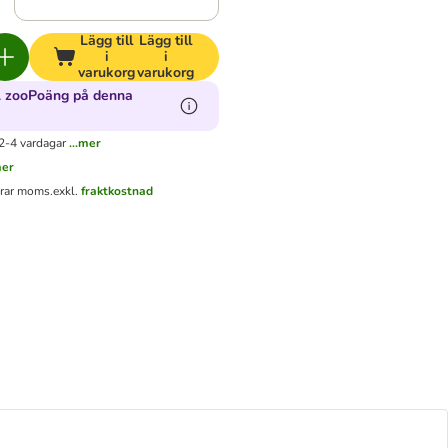
Lägg till
Lägg till
i
i
varukorg
varukorg
1 zooPoäng på denna
2-4 vardagar
...mer
mer
erar moms.
exkl.
fraktkostnad