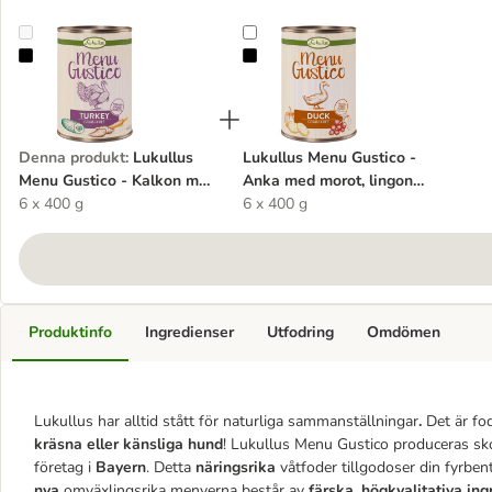
Lukullus Menu Gustico - Kalkon med sötpotatis, zucchini & morött
Lukullus Menu Gustico - Anka med
Denna produkt
:
Lukullus
Lukullus Menu Gustico -
Menu Gustico - Kalkon med
Anka med morot, lingon
sötpotatis, zucchini &
6 x 400 g
och rosmarin
6 x 400 g
morötter
Produktinfo
Ingredienser
Utfodring
Omdömen
Lukullus har alltid stått för naturliga sammanställningar
.
Det är fo
kräsna eller känsliga hund
! Lukullus Menu Gustico produceras s
företag i
Bayern
. Detta
näringsrika
våtfoder tillgodoser din fyrbe
nya
omväxlingsrika menyerna består av
färska, högkvalitativa in