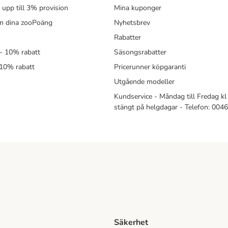
- upp till 3% provision
Mina kuponger
in dina zooPoäng
Nyhetsbrev
Rabatter
- 10% rabatt
Säsongsrabatter
 10% rabatt
Pricerunner köpgaranti
Utgående modeller
Kundservice - Måndag till Fredag kl 
stängt på helgdagar - Telefon: 00
Säkerhet