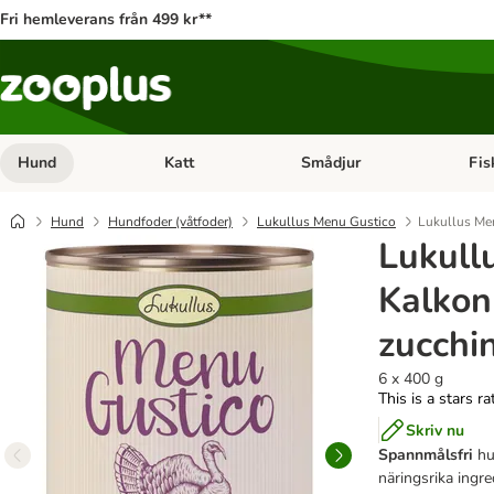
Fri hemleverans från 499 kr**
Hund
Katt
Smådjur
Fis
Open category menu: Hund
Open category menu: Katt
Open 
Hund
Hundfoder (våtfoder)
Lukullus Menu Gustico
Lukullus Men
Lukull
Kalkon
zucchi
6 x 400 g
This is a stars r
Skriv nu
Spannmålsfri
hu
näringsrika ingre