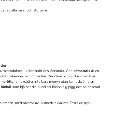
dar av alla raser och storlekar.
tter
aktbiprodukter - kalorisnålt och lättsmält. God
sötpotatis
är en
ater, vitaminer och mineraler.
Zucchini
och
gurka
innehåller
a
morötter
smaksätter inte bara menyn utan kan också ha en
h
fänkål
som hjälper din hund att känna sig pigg och balanserad
ala ämnen, med råvaror av livsmedelskvalitet. Testa de nya,