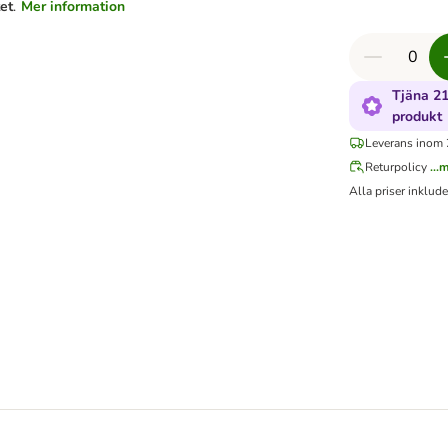
tet
.
Mer information
Tjäna 2
produkt
Leverans inom 
Returpolicy
...
Alla priser inklud