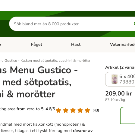
Sök
efter
produkter
k
Fågel
Häst
Veterinärfod
category menu: Smådjur
Open category menu: Fisk
Open category menu: Fågel
Open category 
u Gustico - Kalkon med sötpotatis, zucchini & morötter
us Menu Gustico -
Artikel (2 varia
6 x 40
 med sötpotatis,
73880
ni & morötter
209,00 kr
87,10 kr / kg
ating area from zero to 5: 4.6/5
(
43
)
ndmat med mört kalkonkött (monoprotein) &
dienser, tillagas i ett tyskt företag med
råvaror
av