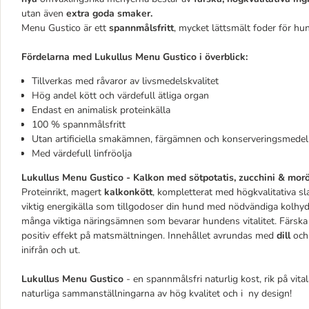
utan även
extra goda smaker.
Menu Gustico
är ett
spannmålsfritt
, mycket lättsmält foder för hun
Fördelarna med Lukullus Menu Gustico i överblick:
Tillverkas med råvaror av livsmedelskvalitet
Hög andel kött och värdefull ätliga organ
Endast en animalisk proteinkälla
100 % spannmålsfritt
Utan artificiella smakämnen, färgämnen och konserveringsmedel
Med värdefull linfröolja
Lukullus Menu Gustico - Kalkon med sötpotatis, zucchini & morö
Proteinrikt, magert
kalkonkött
, kompletterat med högkvalitativa sl
viktig energikälla som tillgodoser din hund med nödvändiga kolhydr
många viktiga näringsämnen som bevarar hundens vitalitet. Färsk
positiv effekt på matsmältningen. Innehållet avrundas med
dill
oc
inifrån och ut.
Lukullus Menu Gustico
- en spannmålsfri naturlig kost, rik på vit
naturliga sammanställningarna av hög kvalitet och i ny design!