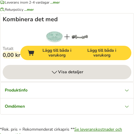
Leverans inom 2-4 vardagar
...mer
Returpolicy
...mer
Kombinera det med
Totalt
Lägg till båda i
Lägg till båda i
0,00 kr
varukorg
varukorg
Visa detaljer
Produktinfo
Omdömen
*Rek. pris = Rekommenderat cirkapris **
Se leveranskostnader och