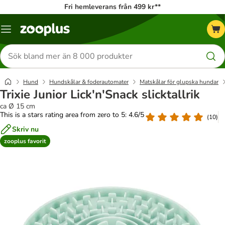
Fri hemleverans från 499 kr**
Katalogmeny
Sök
efter
produkter
Hund
Hundskålar & foderautomater
Matskålar för glupska hundar
Trixie Junior Lick'n'Snack slicktallrik
ca Ø 15 cm
This is a stars rating area from zero to 5: 4.6/5
(
10
)
Skriv nu
zooplus favorit