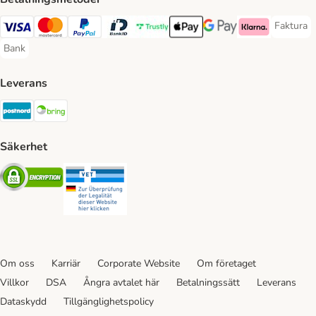
Faktura
Faktura 
Visa Payment Method
Mastercard Payment Method
PayPal Payment Method
BankID Payment Method
Trustly Payment Method
Apple Pay Payment Method
Googple Pay Payment M
Klarna Payment 
Bank
Bank Payment Method
Leverans
Postnord Shipping Method
Bring Shipping Method
Säkerhet
Security
Security
Om oss
Karriär
Corporate Website
Om företaget
Villkor
DSA
Ångra avtalet här
Betalningssätt
Leverans
Dataskydd
Tillgänglighetspolicy