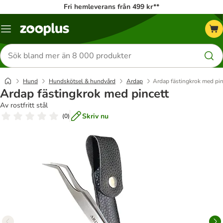
Fri hemleverans från 499 kr**
Katalogmeny
Sök
efter
produkter
Hund
Hundskötsel & hundvård
Ardap
Ardap fästingkrok med pin
Ardap fästingkrok med pincett
Av rostfritt stål
Skriv nu
(
0
)