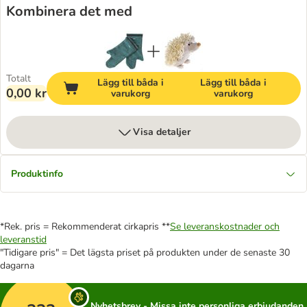
Kombinera det med
Totalt
Lägg till båda i
Lägg till båda i
0,00 kr
varukorg
varukorg
Visa detaljer
Produktinfo
*Rek. pris = Rekommenderat cirkapris **
Se leveranskostnader och
leveranstid
"Tidigare pris" = Det lägsta priset på produkten under de senaste 30
dagarna
Nyhetsbrev - Missa inte personliga erbjudanden,