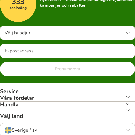
333
kampanjer och rabatter!
zooPoäng
Välj husdjur
Prenumerera
Service
Våra fördelar
Handla
Välj land
Sverige / sv