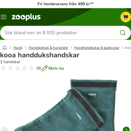
Fri hemleverans från 499 kr**
Katalogmeny
Sök
efter
produkter
Hund
Hundskötsel & hundvård
Hundhanddukar & badrockar
koo
kooa handdukshandskar
2 handskar
Skriv nu
(
0
)