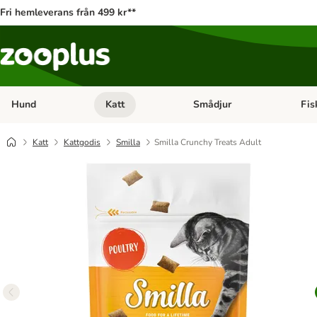
Fri hemleverans från 499 kr**
Hund
Katt
Smådjur
Fis
Open category menu: Hund
Open category menu: Katt
Open 
Katt
Kattgodis
Smilla
Smilla Crunchy Treats Adult