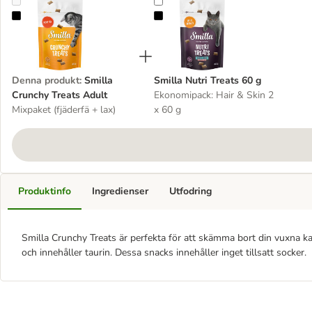
Smilla Crunchy Treats Adult
Smilla Nutri Treats 60 g
Denna produkt
:
Smilla
Smilla Nutri Treats 60 g
Crunchy Treats Adult
Ekonomipack: Hair & Skin 2
Mixpaket (fjäderfä + lax)
x 60 g
Produktinfo
Ingredienser
Utfodring
Smilla Crunchy Treats är perfekta för att skämma bort din vuxna kat
och innehåller taurin. Dessa snacks innehåller inget tillsatt socker.