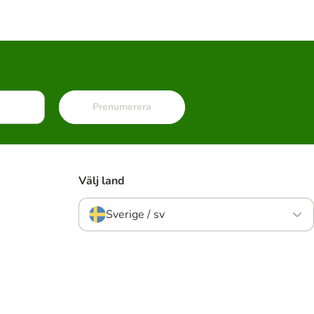
Prenumerera
Välj land
Sverige / sv