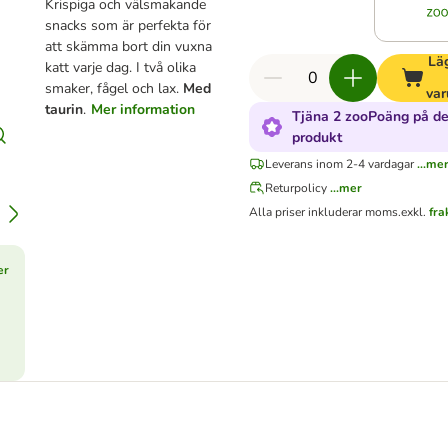
Krispiga och välsmakande
snacks som är perfekta för
att skämma bort din vuxna
Läg
katt varje dag. I två olika
smaker, fågel och lax.
Med
var
taurin
.
Mer information
Tjäna 2 zooPoäng på d
produkt
Leverans inom 2-4 vardagar
...me
Returpolicy
...mer
Alla priser inkluderar moms.
exkl.
fra
er