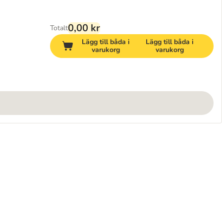
0,00 kr
Totalt
Lägg till båda i
Lägg till båda i
varukorg
varukorg