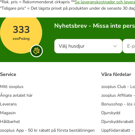
*Rek. pris = Rekommenderat cirkapris **
Se leveranskostnader och levera
"Tidigare pris" = Det lägsta priset på produkten under de senaste 30 da
Nyhetsbrev - Missa inte per
333
zooPoäng
Välj husdjur
Service
Våra fördelar
Mitt zooplus
zooplus Club - Lo
Ångra avtalet här
zooplus Affiliate 
Leverans
Bonusshop - lös 
Magasin
Djurskydd
Hållbarhet
Djurskyddsrabatt 
zooplus App - 50 kr rabatt på första beställningen
Uppfödarrabatt -