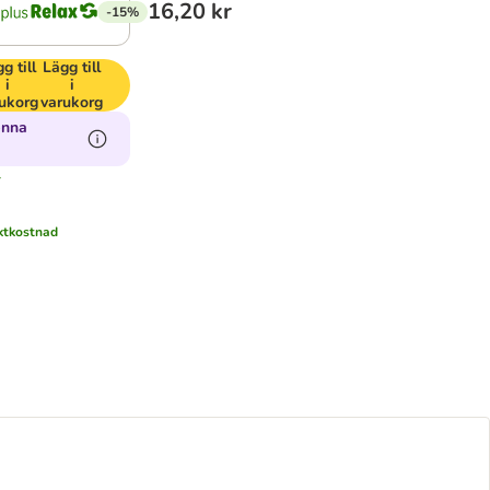
16,20 kr
-15%
g till
Lägg till
i
i
ukorg
varukorg
enna
r
ktkostnad