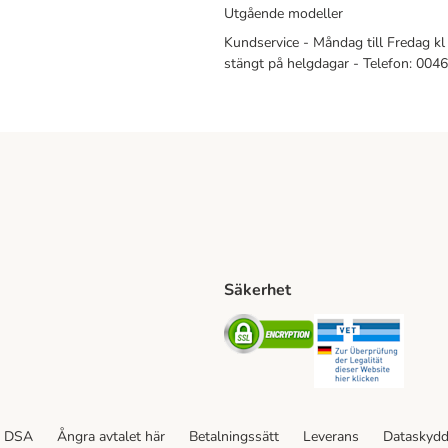
Utgående modeller
Kundservice - Måndag till Fredag kl 
stängt på helgdagar - Telefon: 00
Säkerhet
Shipping Method
ing Shipping Method
Security
Securit
ethod
DSA
Ångra avtalet här
Betalningssätt
Leverans
Dataskyd