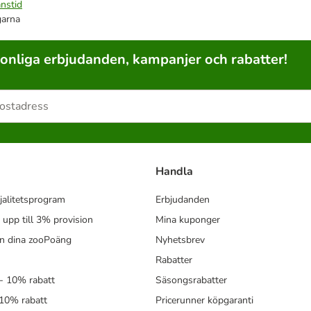
nstid
garna
sonliga erbjudanden, kampanjer och rabatter!
Handla
jalitetsprogram
Erbjudanden
- upp till 3% provision
Mina kuponger
in dina zooPoäng
Nyhetsbrev
Rabatter
- 10% rabatt
Säsongsrabatter
 10% rabatt
Pricerunner köpgaranti