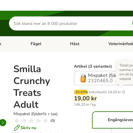
Sök
efter
produkter
k
Fågel
Häst
Veterinärfod
category menu: Smådjur
Open category menu: Fisk
Open category menu: Fågel
Open category 
Smilla
Totalt pr
Artikel (3 varianter)
samma ar
om de k
Mixpaket (fjäderfä + 
Crunchy
separat
2320465.0
Treats
-20.83%
Individuellt
24,00 kr
19,00 kr
Adult
146,20 kr / kg
Mixpaket (fjäderfä + lax)
Engångsleve
(
0
)
Skriv nu