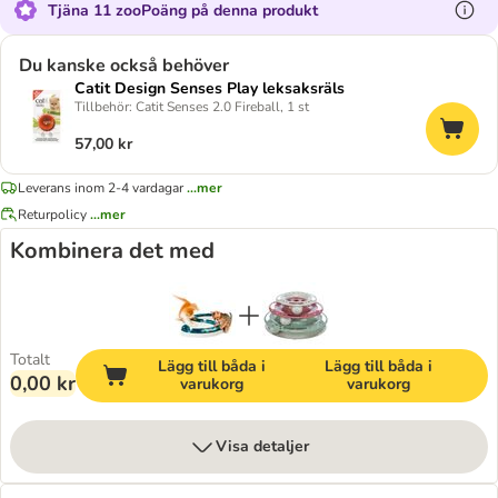
Tjäna 11 zooPoäng på denna produkt
Du kanske också behöver
Catit Design Senses Play leksaksräls
Tillbehör: Catit Senses 2.0 Fireball, 1 st
57,00 kr
Leverans inom 2-4 vardagar
...mer
Returpolicy
...mer
Kombinera det med
Totalt
Lägg till båda i
Lägg till båda i
0,00 kr
varukorg
varukorg
Visa detaljer