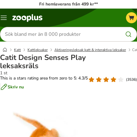
Fri hemleverans från 499 kr**
Katalogmeny
Sök
efter
produkter
Katt
Kattleksaker
Aktiveringsleksak katt & interaktiva leksaker
Ca
Catit Design Senses Play
leksaksräls
1 st
This is a stars rating area from zero to 5: 4.3/5
(
3536
)
Skriv nu