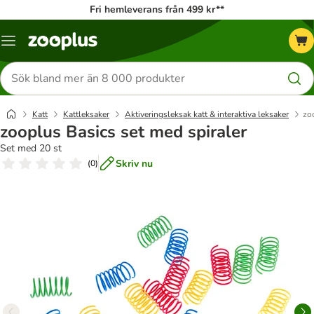
Fri hemleverans från 499 kr**
Katalogmeny
Sök
efter
produkter
Katt
Kattleksaker
Aktiveringsleksak katt & interaktiva leksaker
zo
zooplus Basics set med spiraler
Set med 20 st
Skriv nu
(
0
)