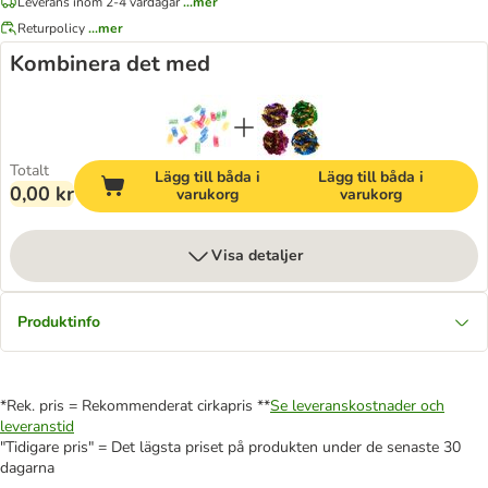
Leverans inom 2-4 vardagar
...mer
Returpolicy
...mer
Kombinera det med
Totalt
Lägg till båda i
Lägg till båda i
0,00 kr
varukorg
varukorg
Visa detaljer
Produktinfo
*Rek. pris = Rekommenderat cirkapris **
Se leveranskostnader och
leveranstid
"Tidigare pris" = Det lägsta priset på produkten under de senaste 30
dagarna