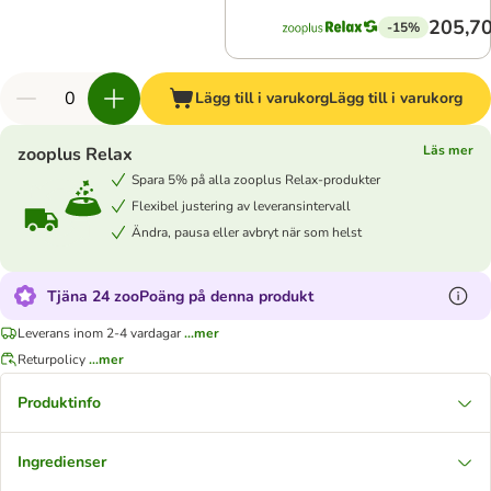
205,70
-15%
Lägg till i varukorg
Lägg till i varukorg
Läs mer
zooplus Relax
Spara 5% på alla zooplus Relax-produkter
Flexibel justering av leveransintervall
Ändra, pausa eller avbryt när som helst
Tjäna 24 zooPoäng på denna produkt
Leverans inom 2-4 vardagar
...mer
Returpolicy
...mer
Produktinfo
Ingredienser