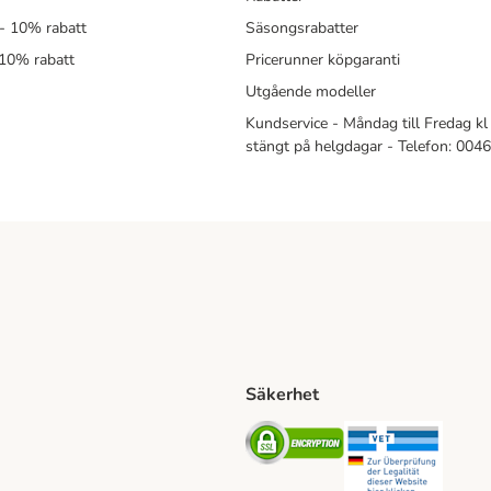
- 10% rabatt
Säsongsrabatter
 10% rabatt
Pricerunner köpgaranti
Utgående modeller
Kundservice - Måndag till Fredag kl 
stängt på helgdagar - Telefon: 00
Säkerhet
Shipping Method
ing Shipping Method
Security
Securit
ethod