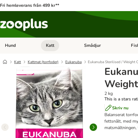
Fri hemleverans från 499 kr**
Hund
Katt
Smådjur
Fis
Open category menu: Hund
Open category menu: Katt
Open 
Katt
Kattmat (torrfoder)
Eukanuba
Eukanuba Sterilised / Weight 
Eukanub
Weight
2 kg
This is a stars ra
Skriv nu
Balanserat torrfod
fettsnålt, med myc
matsmältningen, t