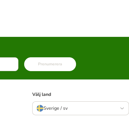
Prenumerera
Välj land
Sverige / sv