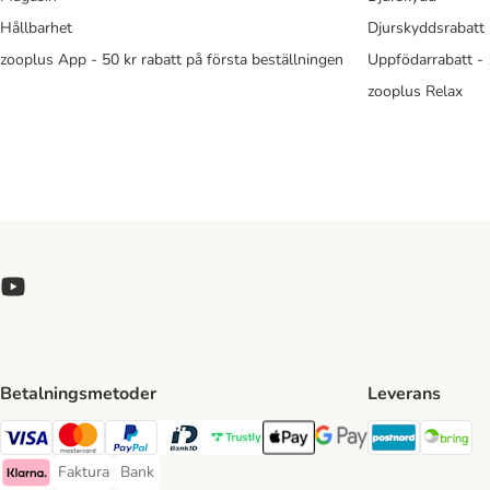
Hållbarhet
Djurskyddsrabatt 
zooplus App - 50 kr rabatt på första beställningen
Uppfödarrabatt -
zooplus Relax
Betalningsmetoder
Leverans
Postnord 
Br
Visa Payment Method
Mastercard Payment Method
PayPal Payment Method
BankID Payment Method
Trustly Payment Method
Apple Pay Payment Method
Googple Pay Payment M
Faktura
Bank
Faktura Payment Method
Bank Payment Method
Klarna Payment Method