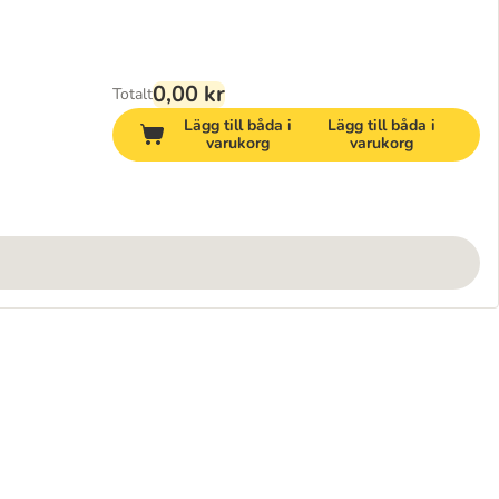
0,00 kr
Totalt
Lägg till båda i
Lägg till båda i
varukorg
varukorg