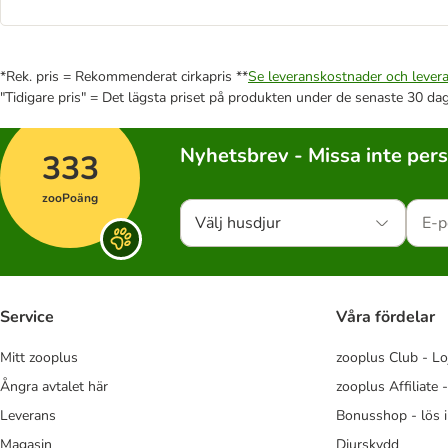
*Rek. pris = Rekommenderat cirkapris **
Se leveranskostnader och levera
"Tidigare pris" = Det lägsta priset på produkten under de senaste 30 da
Nyhetsbrev - Missa inte per
333
zooPoäng
Välj husdjur
Service
Våra fördelar
Mitt zooplus
zooplus Club - Lo
Ångra avtalet här
zooplus Affiliate 
Leverans
Bonusshop - lös 
Magasin
Djurskydd