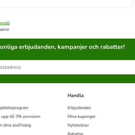
nstid
garna
sonliga erbjudanden, kampanjer och rabatter!
Handla
jalitetsprogram
Erbjudanden
- upp till 3% provision
Mina kuponger
in dina zooPoäng
Nyhetsbrev
Rabatter