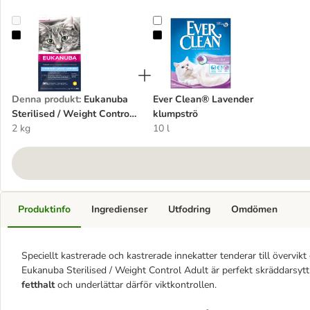
Eukanuba Sterilised / Weight Control Adult
Ever Clean® Lavender klumpströ
Denna produkt
:
Eukanuba
Ever Clean® Lavender
Sterilised / Weight Control
klumpströ
Adult
2 kg
10 l
Produktinfo
Ingredienser
Utfodring
Omdömen
Speciellt kastrerade och kastrerade innekatter tenderar till övervik
Eukanuba Sterilised / Weight Control Adult är perfekt skräddarsyt
fetthalt
och underlättar därför viktkontrollen.