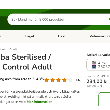
Sök
efter
produkter
k
Fågel
Häst
Veterinärfod
category menu: Smådjur
Open category menu: Fisk
Open category menu: Fågel
Open category 
Control Adult
a Sterilised /
Artikel (4 vari
2 kg
 Control Adult
25037
Rek. pris* 349,00 
ting area from zero to 5: 4.3/5
(
137
)
284,00 kr
142,00 kr / kg
er för kastrerade/steriliserade och överviktiga katter,
ket kyckling, rikt på animaliskt protein, stödjer
illagat utan vete
Mer information