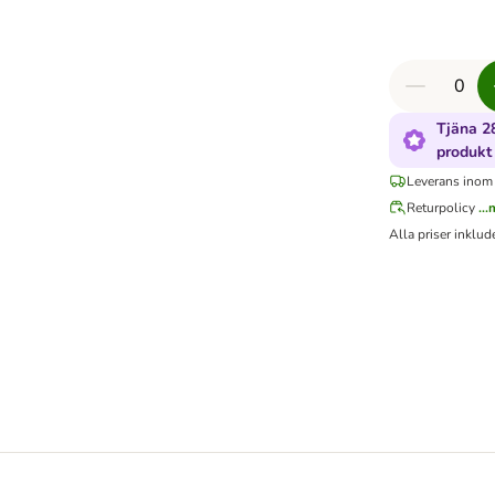
Tjäna 2
produkt
Leverans inom
Returpolicy
..
Alla priser inklu