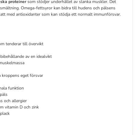
iska proteiner
som stödjer underhållet av slanka muskler. Det
smältning. Omega-fettsyror kan bidra till hudens och pälsens
 katt med antioxidanter som kan stödja ett normalt immunförsvar.
om tenderar till övervikt
 bibehållande av en idealvikt
a muskelmassa
a kroppens eget försvar
mala funktion
päls
s och allergier
om vitamin D och zink
 plack