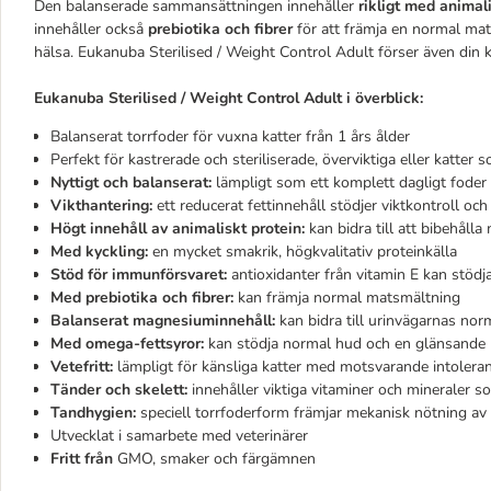
Den balanserade sammansättningen innehåller
rikligt med animal
innehåller också
prebiotika och fibrer
för att främja en normal mat
hälsa. Eukanuba Sterilised / Weight Control Adult förser även din
Eukanuba Sterilised / Weight Control Adult i överblick:
Balanserat torrfoder för vuxna katter från 1 års ålder
Perfekt för kastrerade och steriliserade, överviktiga eller katter s
Nyttigt och balanserat:
lämpligt som ett komplett dagligt foder
Vikthantering:
ett reducerat fettinnehåll stödjer viktkontroll och
Högt innehåll av animaliskt protein:
kan bidra till att bibehåll
Med kyckling:
en mycket smakrik, högkvalitativ proteinkälla
Stöd för immunförsvaret:
antioxidanter från vitamin E kan stödj
Med prebiotika och fibrer:
kan främja normal matsmältning
Balanserat magnesiuminnehåll:
kan bidra till urinvägarnas nor
Med omega-fettsyror:
kan stödja normal hud och en glänsande 
Vetefritt:
lämpligt för känsliga katter med motsvarande intoleran
Tänder och skelett:
innehåller viktiga vitaminer och mineraler s
Tandhygien:
speciell torrfoderform främjar mekanisk nötning av
Utvecklat i samarbete med veterinärer
Fritt från
GMO, smaker och färgämnen