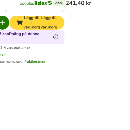
241,40 kr
-15%
Lägg till
Lägg till
i
i
varukorg
varukorg
8 zooPoäng på denna
 2-4 vardagar
...mer
.mer
derar moms.
exkl.
fraktkostnad