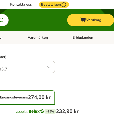
Kontakta oss
Beställ igen
Varukorg
er
Varumärken
Erbjudanden
menu: Häst
Open category menu: Veterinärfoder
Open category menu: Varum
nter)
33.7
274,00 kr
Engångsleverans
232,90 kr
-15%