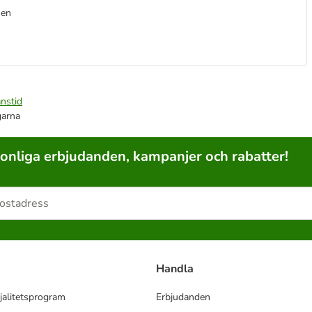
sen
nstid
garna
sonliga erbjudanden, kampanjer och rabatter!
Handla
jalitetsprogram
Erbjudanden