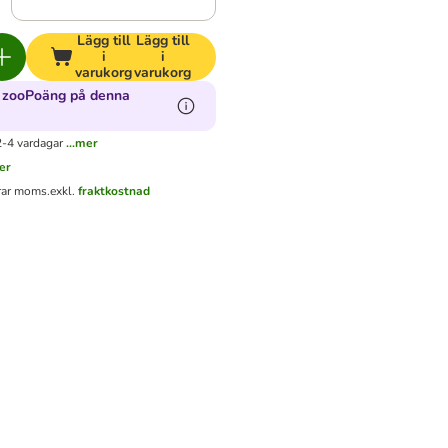
Lägg till
Lägg till
i
i
varukorg
varukorg
 zooPoäng på denna
2-4 vardagar
...mer
mer
erar moms.
exkl.
fraktkostnad