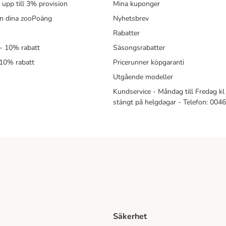
- upp till 3% provision
Mina kuponger
in dina zooPoäng
Nyhetsbrev
Rabatter
- 10% rabatt
Säsongsrabatter
 10% rabatt
Pricerunner köpgaranti
Utgående modeller
Kundservice - Måndag till Fredag kl 
stängt på helgdagar - Telefon: 00
Säkerhet