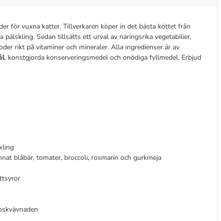
der för vuxna katter. Tillverkaren köper in det bästa köttet från
la pälskling. Sedan tillsätts ett urval av näringsrika vegetabilier,
der rikt på vitaminer och mineraler. Alla ingredienser är av
ål
, konstgjorda konserveringsmedel och onödiga fyllmedel. Erbjud
kling
nat blåbär, tomater, broccoli, rosmarin och gurkmeja
ttsyror
broskvävnaden