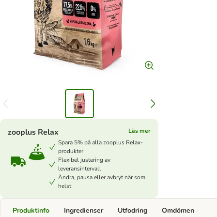
zooplus Relax
Läs mer
Spara 5% på alla zooplus Relax-
produkter
Flexibel justering av
leveransintervall
Ändra, pausa eller avbryt när som
helst
Produktinfo
Ingredienser
Utfodring
Omdömen