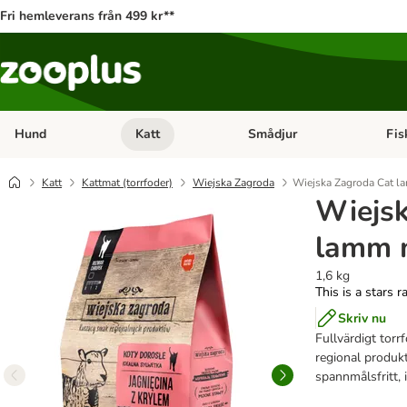
Fri hemleverans från 499 kr**
Hund
Katt
Smådjur
Fis
Open category menu: Hund
Open category menu: Katt
Open 
Katt
Kattmat (torrfoder)
Wiejska Zagroda
Wiejska Zagroda Cat la
Wiejsk
lamm m
1,6 kg
This is a stars r
Skriv nu
Fullvärdigt torr
regional produkt
spannmålsfritt, 