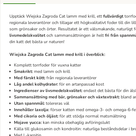
Upptäck Wiejska Zagroda Cat lamm med krill, ett
fullvärdigt
torrfo
regionala leverantörer och tillagar ett högkvalitativt foder till din lil
som grönsaker och örter. Resultatet är ett välsmakande, naturligt fo
livsmedelskvalitet
och sammansättningen är helt
fri från spannm
din katt det bästa ur naturen!
Wiejska Zagroda Cat lamm med krill i överblick:
Komplett torrfoder för vuxna katter
Smakrikt:
med lamm och krill
Med färskt kött:
från regionala leverantörer
Låg andel kolhydrater:
för en artanpassad kost
Ingredienser av livsmedelskvalitet:
endast det bästa för din äls
Sammansättning med bär, grönsaker och växtextrakt:
bland an
Utan spannmål:
tolereras väl
Innehåller laxolja:
förser katten med omega-3- och omega-6-fe
Med cikoria och öljäst:
för att stödja normal matsmältning
Mojave yucca:
kan minska obehaglig avföringslukt
Källa till glukosamin och kondroitin: naturliga beståndsdelar i 
Med L-karnitin