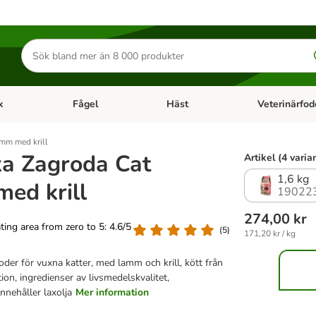
Sök
efter
produkter
k
Fågel
Häst
Veterinärfod
category menu: Smådjur
Open category menu: Fisk
Open category menu: Fågel
Open category 
mm med krill
a Zagroda Cat
Artikel (4 varia
1,6 kg
ed krill
19022
274,00 kr
ating area from zero to 5: 4.6/5
(
5
)
171,20 kr / kg
foder för vuxna katter, med lamm och krill, kött från
ion, ingredienser av livsmedelskvalitet,
innehåller laxolja
Mer information