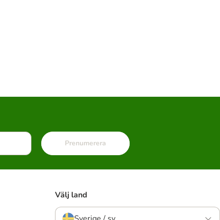
Prenumerera
Välj land
Sverige / sv