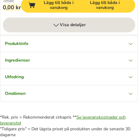
Totalt
Lägg till båda i
Lägg till båda i
0,00 kr
varukorg
varukorg
Visa detaljer
Produktinfo
Ingredienser
Utfodring
Omdömen
*Rek. pris = Rekommenderat cirkapris **
Se leveranskostnader och
leveranstid
"Tidigare pris" = Det lägsta priset på produkten under de senaste 30
dagarna