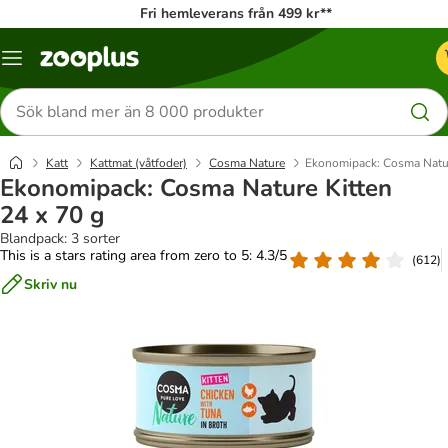
Fri hemleverans från 499 kr**
Katalogmeny
Sök
efter
produkter
Katt
Kattmat (våtfoder)
Cosma Nature
Ekonomipack: Cosma Natur
Ekonomipack: Cosma Nature Kitten
24 x 70 g
Blandpack: 3 sorter
This is a stars rating area from zero to 5: 4.3/5
(
612
)
Skriv nu