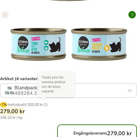
Totalt pris för
Artikel (4 varianter)
samma artiklar
om de köps
Blandpack: 3 sorter
separat
489284.3
-7%
Individuellt
300,00 kr
279,00 kr
166,10 kr / kg
279,00 kr
Engångsleverans