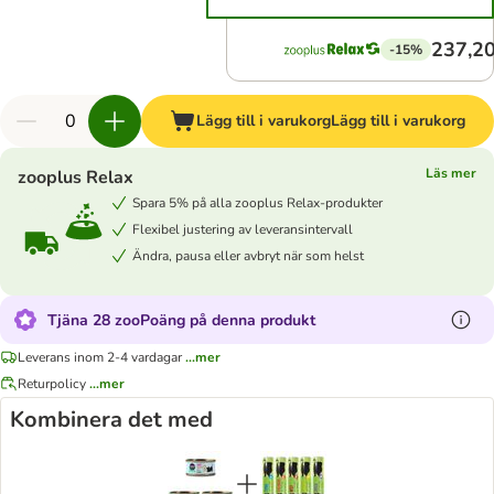
237,20
-15%
Lägg till i varukorg
Lägg till i varukorg
Läs mer
zooplus Relax
Spara 5% på alla zooplus Relax-produkter
Flexibel justering av leveransintervall
Ändra, pausa eller avbryt när som helst
Tjäna 28 zooPoäng på denna produkt
Leverans inom 2-4 vardagar
...mer
Returpolicy
...mer
Kombinera det med