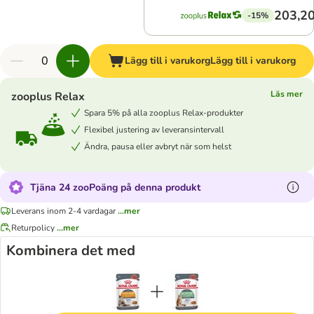
203,20
-15%
Lägg till i varukorg
Lägg till i varukorg
Läs mer
zooplus Relax
Spara 5% på alla zooplus Relax-produkter
Flexibel justering av leveransintervall
Ändra, pausa eller avbryt när som helst
Tjäna 24 zooPoäng på denna produkt
Leverans inom 2-4 vardagar
...mer
Returpolicy
...mer
Kombinera det med