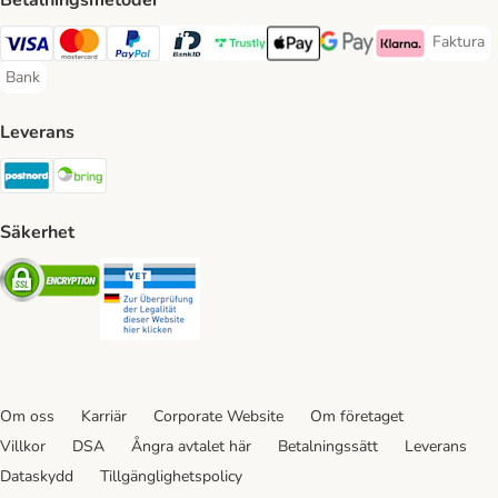
Betalningsmetoder
Faktura
Faktura 
Visa Payment Method
Mastercard Payment Method
PayPal Payment Method
BankID Payment Method
Trustly Payment Method
Apple Pay Payment Method
Googple Pay Payment M
Klarna Payment 
Bank
Bank Payment Method
Leverans
Postnord Shipping Method
Bring Shipping Method
Säkerhet
Security
Security
Om oss
Karriär
Corporate Website
Om företaget
Villkor
DSA
Ångra avtalet här
Betalningssätt
Leverans
Dataskydd
Tillgänglighetspolicy