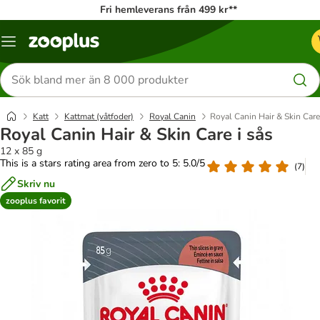
Fri hemleverans från 499 kr**
Katalogmeny
Sök
efter
produkter
Katt
Kattmat (våtfoder)
Royal Canin
Royal Canin Hair & Skin Care
Royal Canin Hair & Skin Care i sås
12 x 85 g
This is a stars rating area from zero to 5: 5.0/5
(
7
)
Skriv nu
zooplus favorit