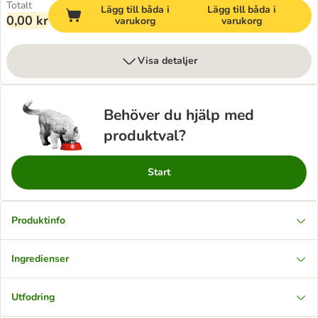
Totalt
Lägg till båda i
Lägg till båda i
0,00 kr
varukorg
varukorg
Visa detaljer
Behöver du hjälp med
produktval?
Start
Produktinfo
Ingredienser
Utfodring