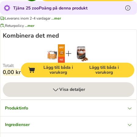
Tjäna 25 zooPoäng på denna produkt
Leverans inom 2-4 vardagar
...mer
Returpolicy
...mer
Kombinera det med
Totalt
Lägg till båda i
Lägg till båda i
0,00 kr
varukorg
varukorg
Visa detaljer
Produktinfo
Ingredienser