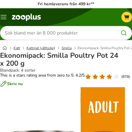
Fri hemleverans från 499 kr**
Katalogmeny
Sök
efter
produkter
Katt
Kattmat (våtfoder)
Smilla
Ekonomipack: Smilla Poultry Pot 
Ekonomipack: Smilla Poultry Pot 24
x 200 g
Blandpack: 4 sorter
This is a stars rating area from zero to 5: 4.2/5
(
878
)
Skriv nu