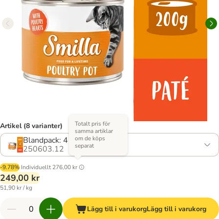
Totalt pris för
Artikel (8 varianter)
samma artiklar
om de köps
Blandpack: 4 sorter
separat
250603.12
-9.78%
Individuellt
276,00 kr
249,00 kr
51,90 kr / kg
Lägg till i varukorg
Lägg till i varukorg